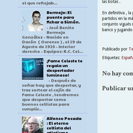
las botas .
el que reflejab...
Bermejo: El
En definitiva , l
puente para
partidos en la má
fichar a Simón.
conjunto vigués n
- José Benito
banco y jugando e
Bermejo
González - Nacido en
Dacón ( Ourense ) , el 19 de
Agosto de 1925 - Interior
Publicado por
T
derecho - Equipos: R.C. Cel...
Etiquetas:
Españ
¡Fame Celeste te
regala un
despertador
No hay com
luminoso!
- Después de
soñar hay que despertar, y
Publicar u
tras sortear el cojín de
Fame Celeste , tendremos
que despertar como
buenos celtistas para
cumplir...
Alfonso Posada
: El eterno
celtista del
atletismo