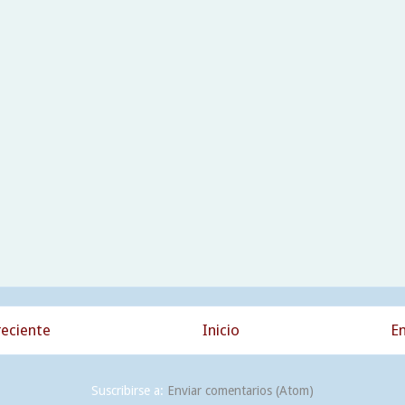
eciente
Inicio
En
Suscribirse a:
Enviar comentarios (Atom)