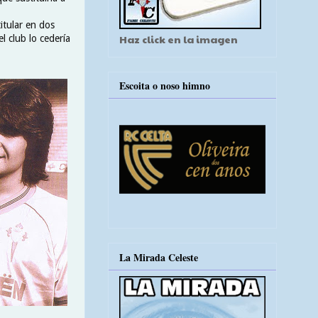
itular en dos
Haz click en la imagen
el club lo cedería
Escoita o noso himno
La Mirada Celeste