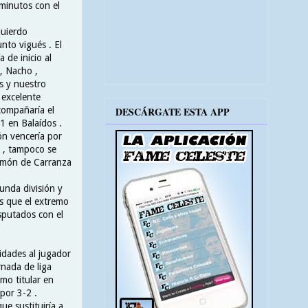
minutos con el
quierdo
unto vigués . El
 de inicio al
, Nacho ,
as y nuestro
 excelente
compañaría el
DESCÁRGATE ESTA APP
1 en Balaídos .
lón vencería por
r , tampoco se
Ramón de Carranza
unda división y
es que el extremo
sputados con el
idades al jugador
rnada de liga
omo titular en
 por 3-2 .
ue sustituiría a