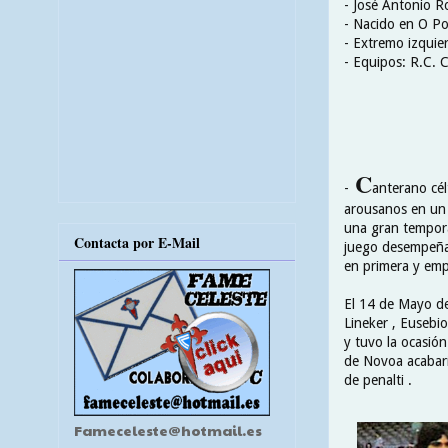
- José Antonio R
- Nacido en O Po
- Extremo izquie
- Equipos: R.C. C
C
-
anterano cél
arousanos en un 
una gran temporad
Contacta por E-Mail
juego desempeñado
en primera y empe
El 14 de Mayo de 
Lineker , Eusebio 
y tuvo la ocasión
de Novoa acabarí
de penalti .
Fameceleste@hotmail.es