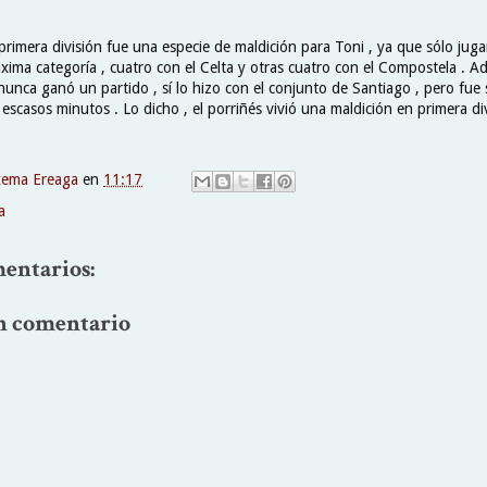
a primera división fue una especie de maldición para Toni , ya que sólo juga
xima categoría , cuatro con el Celta y otras cuatro con el Compostela . A
unca ganó un partido , sí lo hizo con el conjunto de Santiago , pero fue 
scasos minutos . Lo dicho , el porriñés vivió una maldición en primera div
xema Ereaga
en
11:17
a
entarios:
n comentario