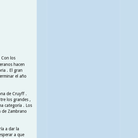
 Con los
teranos hacen
ria . El gran
terminar el año
ona de Cruyff .
ntre los grandes ,
ma categoría . Los
ra de Zambrano
ía a dar la
esperar a que