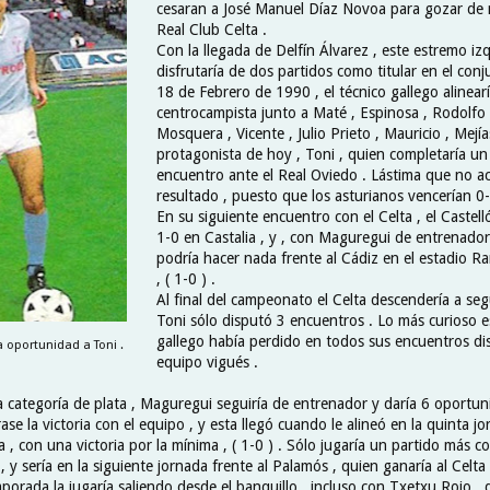
cesaran a José Manuel Díaz Novoa para gozar de 
Real Club Celta .
Con la llegada de Delfín Álvarez , este estremo iz
disfrutaría de dos partidos como titular en el conj
18 de Febrero de 1990 , el técnico gallego alinearía
centrocampista junto a Maté , Espinosa , Rodolfo 
Mosquera , Vicente , Julio Prieto , Mauricio , Mejí
protagonista de hoy , Toni , quien completaría un
encuentro ante el Real Oviedo . Lástima que no a
resultado , puesto que los asturianos vencerían 0-
En su siguiente encuentro con el Celta , el Castel
1-0 en Castalia , y , con Maguregui de entrenado
podría hacer nada frente al Cádiz en el estadio 
, ( 1-0 ) .
Al final del campeonato el Celta descendería a seg
Toni sólo disputó 3 encuentros . Lo más curioso 
gallego había perdido en todos sus encuentros di
 oportunidad a Toni .
equipo vigués .
la categoría de plata , Maguregui seguiría de entrenador y daría 6 oportun
se la victoria con el equipo , y esta llegó cuando le alineó en la quinta jo
 , con una victoria por la mínima , ( 1-0 ) . Sólo jugaría un partido más c
 y sería en la siguiente jornada frente al Palamós , quien ganaría al Celta
mporada la jugaría saliendo desde el banquillo , incluso con Txetxu Rojo , q