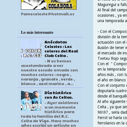
Maguregui a falta
Al final del camp
Fameceleste@hotmail.es
ocasiones , ya en
una temporada a 
- Con el Compost
Lo más interesante
división de la t
Anécdotas
actuación con el 
Celestes : Los
ilusión de tener
colores del Real
el mercado de in
Club Celta .
Txetxu Rojo seguí
- N os hemos
Con el " Compos "
acostumbrado a ver
en la temporada 
nuestro escudo ornado con
muchos colores : negro ,
años más , con ta
naranja , granate , verde ,
el año en blanco
blanco , azul marino , a...
Con el conjunto 
disputaría cuatro
Día histórico
desde el banquill
con As Celtas.
Al año siguiente 
- Ayer asistimos
a un momento
Celta , ya que s
histórico para
96\97 , sería dad
toda la familia del R.C.
Ferrol se haría c
Celta de Vigo. Hace muchos
ferrolanos en la 
años escribí un artículo en