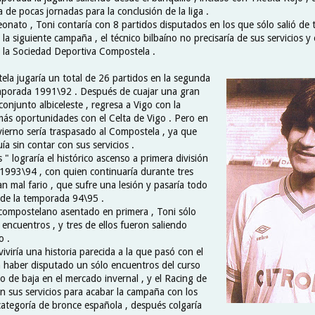
 de pocas jornadas para la conclusión de la liga .
eonato , Toni contaría con 8 partidos disputados en los que sólo salió de t
 la siguiente campaña , el técnico bilbaíno no precisaría de sus servicios y 
la Sociedad Deportiva Compostela .
ela jugaría un total de 26 partidos en la segunda
emporada 1991\92 . Después de cuajar una gran
conjunto albiceleste , regresa a Vigo con la
 más oportunidades con el Celta de Vigo . Pero en
vierno sería traspasado al Compostela , ya que
a sin contar con sus servicios .
 lograría el histórico ascenso a primera división
1993\94 , con quien continuaría durante tres
n mal fario , que sufre una lesión y pasaría todo
 de la temporada 94\95 .
compostelano asentado en primera , Toni sólo
 encuentros , y tres de ellos fueron saliendo
o .
viviría una historia parecida a la que pasó con el
in haber disputado un sólo encuentros del curso
o de baja en el mercado invernal , y el Racing de
on sus servicios para acabar la campaña con los
categoría de bronce española , después colgaría