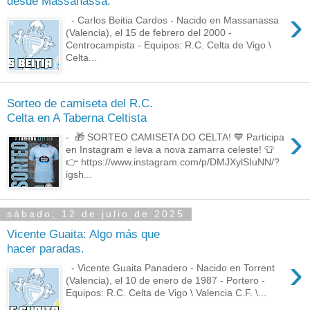
desde Massanassa.
›
- Carlos Beitia Cardos - Nacido en Massanassa
(Valencia), el 15 de febrero del 2000 -
Centrocampista - Equipos: R.C. Celta de Vigo \
Celta...
Sorteo de camiseta del R.C.
Celta en A Taberna Celtista
›
- 🎁 SORTEO CAMISETA DO CELTA! 💙 Participa
en Instagram e leva a nova zamarra celeste! 👕
👉 https://www.instagram.com/p/DMJXylSIuNN/?
igsh...
sábado, 12 de julio de 2025
Vicente Guaita: Algo más que
hacer paradas.
›
- Vicente Guaita Panadero - Nacido en Torrent
(Valencia), el 10 de enero de 1987 - Portero -
Equipos: R.C. Celta de Vigo \ Valencia C.F. \...