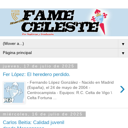
▼
▼
jueves, 17 de julio de 2025
Fer López: El heredero perdido.
›
- Fernando López González - Nacido en Madrid
(España), el 24 de mayo de 2004 -
Centrocampista - Equipos: R.C. Celta de Vigo \
Celta Fortuna ...
miércoles, 16 de julio de 2025
Carlos Beitia: Calidad juvenil