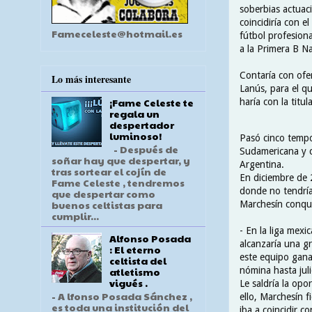
soberbias actuaci
coincidiría con el
Fameceleste@hotmail.es
fútbol profesion
a la Primera B Na
Contaría con ofer
Lo más interesante
Lanús, para el q
¡Fame Celeste te
haría con la titul
regala un
despertador
luminoso!
Pasó cinco temp
- Después de
Sudamericana y c
soñar hay que despertar, y
Argentina.
tras sortear el cojín de
En diciembre de 
Fame Celeste , tendremos
donde no tendría
que despertar como
buenos celtistas para
Marchesín conqui
cumplir...
- En la liga mex
Alfonso Posada
alcanzaría una g
: El eterno
este equipo gana
celtista del
nómina hasta jul
atletismo
vigués .
Le saldría la op
- A lfonso Posada Sánchez ,
ello, Marchesín f
es toda una institución del
iba a coincidir c