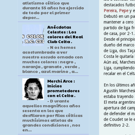
atletismo céltico que
destacados futbo
durante 55 años ha ejercido
Pereira
,
Pepe
y e
de todo por el primer
Debutó en un pa
depor...
mantener a cero s
Anécdotas
partido de liga f
Celestes : Los
de casa, por 2-1.
colores del Real
Desde el princip
Club Celta .
dueño del marco 
- N os hemos
de Liga, dos Taç
acostumbrado a ver
nuestro escudo ornado con
Costa le quitaría
muchos colores : negro ,
Aún así, Marches
naranja , granate , verde ,
Liga, cumpliend
blanco , azul marino , a...
recalar en el Ce
Merchi Arce :
Inicios
En los últimos a
prometedores
Agustín Marchesí
con el Celta .
estaba trayendo a
- D urante
El meta argentino
aquellos magníficos años
apertura del cam
sesenta en los que
de defender el ma
desfilaron por filas célticas
de Coudet se le 
muchísimos atletas de
grandes condiciones , nos
definitivo 2-2.
en...