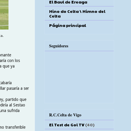
El Baul de Ereaga
Hino do Celta \ Himno del
Celta
Página principal
ta.
Seguidores
ionante
aría con los
ta que ya
cabaría
lar pasaría a ser
ey, partido que
diría al Sestao
 una sufrida
R.C.Celta de Vigo
El Test de Gol TV
(40)
mo transferible