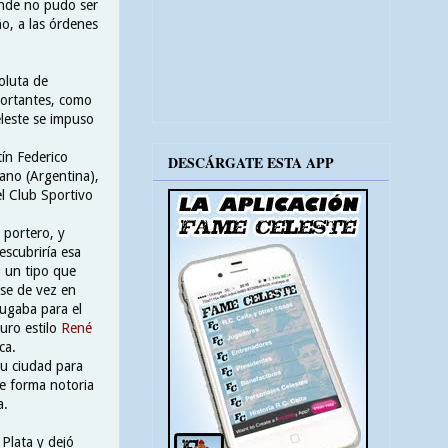
onde no pudo ser
o, a las órdenes
oluta de
portantes, como
eleste se impuso
ín Federico
DESCÁRGATE ESTA APP
ano (Argentina),
l Club Sportivo
 portero, y
escubriría esa
, un tipo que
se de vez en
ugaba para el
uro estilo
René
eca.
su ciudad para
de forma notoria
a.
 Plata y dejó