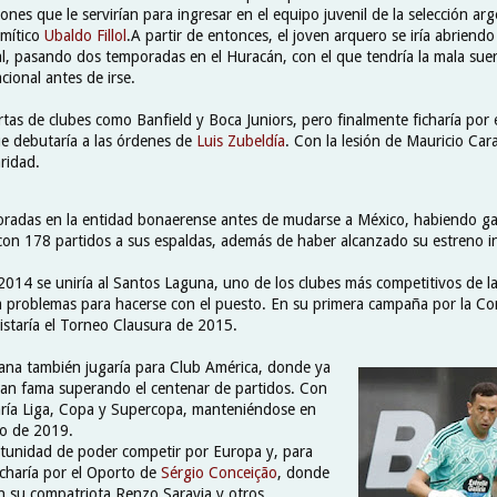
ones que le servirían para ingresar en el equipo juvenil de la selección ar
 mítico
Ubaldo Fillol
.A partir de entonces, el joven arquero se iría abriendo
al, pasando dos temporadas en el Huracán, con el que tendría la mala sue
cional antes de irse.
tas de clubes como Banfield y Boca Juniors, pero finalmente ficharía por e
ue debutaría a las órdenes de
Luis Zubeldía
. Con la lesión de Mauricio Car
aridad.
oradas en la entidad bonaerense antes de mudarse a México, habiendo g
on 178 partidos a sus espaldas, además de haber alcanzado su estreno i
2014 se uniría al Santos Laguna, uno de los clubes más competitivos de l
 problemas para hacerse con el puesto. En su primera campaña por la C
staría el Torneo Clausura de 2015.
icana también jugaría para Club América, donde ya
ran fama superando el centenar de partidos. Con
ría Liga, Copa y Supercopa, manteniéndose en
io de 2019.
ortunidad de poder competir por Europa y, para
icharía por el Oporto de
Sérgio Conceição
, donde
on su compatriota Renzo Saravia y otros