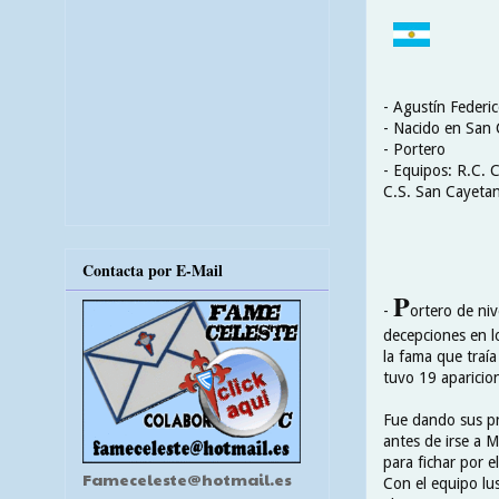
- Agustín Federi
- Nacido en
San 
- Portero
- Equipos: R.C. 
C.S. San Cayeta
Contacta por E-Mail
P
-
ortero de ni
decepciones en lo
la fama que traí
tuvo 19 aparicio
Fue dando sus pr
antes de irse a 
para fichar por e
Fameceleste@hotmail.es
Con el equipo lu