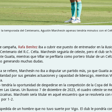
 la temporada del Centenario, Agustín Marchesín apenas tendría minutos con el Cel
nte campaña,
Rafa Benítez
iba a cubrir ese puesto de entrenador en la ilus
Centenario del R.C. Celta. Marchesín seguiría de celeste, pero el club se h
nte Guaita, mientras que Villar se perfilaría como portero titular de un Cel
rso generando muchas dudas.
a se refiere, Marchesín no iba a disputar un partido más, ya que Guaita a
laridad por sus geniales actuaciones y capacidad de liderazgo, mientras Vil
a.
o tendría la oportunidad de despedirse en la competición de la Copa del R
n Las Llanas. Un lluvioso 7 de diciembre de 2023, el cuadro celeste se me
vizcaínas. Marchseín sería titular en aquel encuentro que se resolvería con
, por 1-2.
espedida de un hombre que no tuvo suerte por Vigo. El club le pondría co