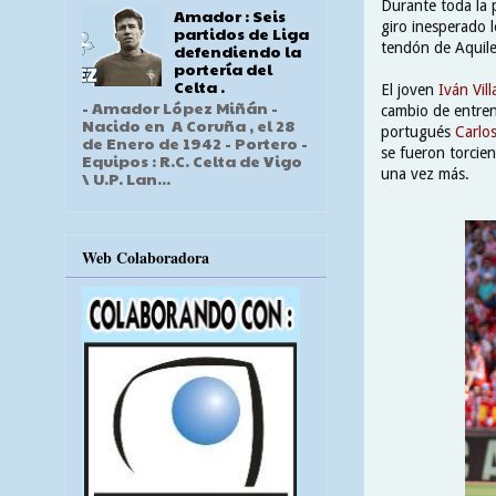
Durante toda la 
Amador : Seis
giro inesperado 
partidos de Liga
tendón de Aquiles
defendiendo la
portería del
Celta .
El joven
Iván Vil
- Amador López Miñán -
cambio de entren
Nacido en A Coruña , el 28
portugués
Carlos
de Enero de 1942 - Portero -
se fueron torcien
Equipos : R.C. Celta de Vigo
una vez más.
\ U.P. Lan...
Web Colaboradora