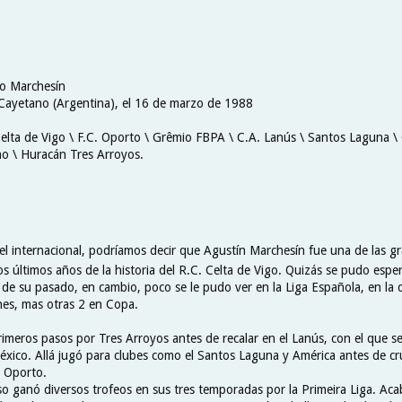
co Marchesín
Cayetano (Argentina), el
16 de marzo de 1988
Celta de Vigo \ F.C. Oporto \ Grêmio FBPA \ C.A. Lanús \ Santos Laguna \ 
no \
Huracán Tres Arroyos.
vel internacional, podríamos decir que Agustín Marchesín fue una de las g
s últimos años de la historia del R.C. Celta de Vigo. Quizás se pudo espe
a de su pasado, en cambio, poco se le pudo ver en la Liga Española, en la
nes, mas otras 2 en Copa.
imeros pasos por Tres Arroyos antes de recalar en el Lanús, con el que se
México. Allá jugó para clubes como el Santos Laguna y América antes de cr
l Oporto.
so ganó diversos trofeos en sus tres temporadas por la Primeira Liga. Aca