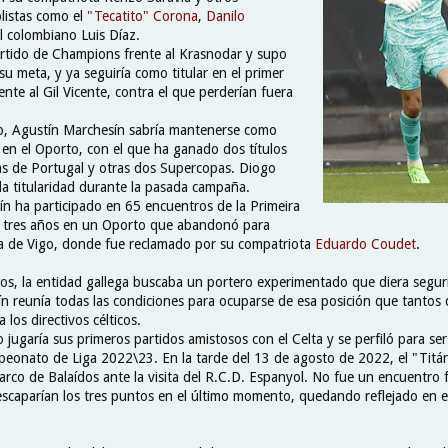
listas como el
"Tecatito" Corona
,
Danilo
l colombiano Luis Díaz.
rtido de Champions frente al Krasnodar y supo
u meta, y ya seguiría como titular en el primer
rente al Gil Vicente, contra el que perderían fuera
io, Agustín Marchesín sabría mantenerse como
en el Oporto, con el que ha ganado dos títulos
as de Portugal y otras dos Supercopas. Diogo
 la titularidad durante la pasada campaña.
ín ha participado en 65 encuentros de la Primeira
o tres años en un Oporto que abandonó para
lta de Vigo, donde fue reclamado por su compatriota
Eduardo Coudet
.
ños, la entidad gallega buscaba un portero experimentado que diera segur
n reunía todas las condiciones para ocuparse de esa posición que tantos
 los directivos célticos.
 jugaría sus primeros partidos amistosos con el Celta y se perfiló para ser 
peonato de Liga 2022\23. En la tarde del 13 de agosto de 2022, el "Titán
rco de Balaídos ante la visita del R.C.D. Espanyol. No fue un encuentro fá
escaparían los tres puntos en el último momento, quedando reflejado en e