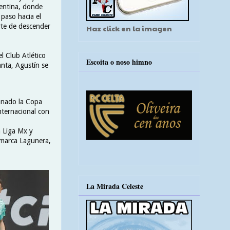
gentina, donde
 paso hacia el
rte de descender
Haz click en la imagen
l Club Atlético
Escoita o noso himno
anta, Agustín se
anado la Copa
nternacional con
a Liga Mx y
omarca Lagunera,
La Mirada Celeste