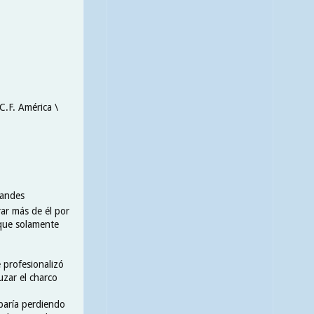
C.F. América \
randes
rar más de él por
 que solamente
 profesionalizó
uzar el charco
baría perdiendo