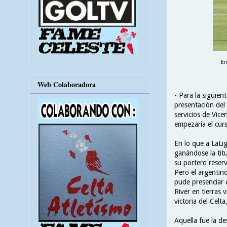
En
Web Colaboradora
- Para la siguie
presentación del 
servicios de Vice
empezaría el cu
En lo que a LaLig
ganándose la titu
su portero reserv
Pero el argentin
pude presenciar e
River en tierras 
victoria del Celta
Aquella fue la d