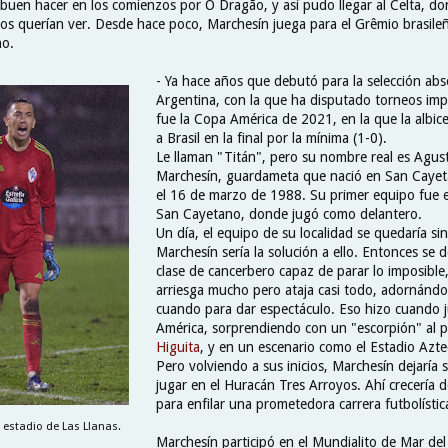
su buen hacer en los comienzos por O
Dragão, y así pudo llegar al Celta, d
hos querían ver. Desde hace poco, Marchesín juega para el Grêmio brasileñ
ho.
- Ya hace años que debutó para la selección abs
Argentina, con la que ha disputado torneos im
fue la Copa América de 2021, en la que la albic
a Brasil en la final por la mínima (1-0).
Le llaman "Titán", pero su nombre real es Agust
Marchesín, guardameta que nació en San Cayet
el 16 de marzo de 1988. Su primer equipo fue e
San Cayetano, donde jugó como delantero.
Un día, el equipo de su localidad se quedaría sin
Marchesín sería la solución a ello. Entonces se d
clase de cancerbero capaz de parar lo imposible
arriesga mucho pero ataja casi todo, adornándo
cuando para dar espectáculo. Eso hizo cuando j
América, sorprendiendo con un "escorpión" al p
Higuita
, y en un escenario como el Estadio Azt
Pero volviendo a sus inicios, Marchesín dejaría 
jugar en el
Huracán Tres Arroyos. Ahí crecería 
para enfilar una prometedora carrera futbolístic
 estadio de Las Llanas.
Marchesín participó
en el Mundialito de Mar del