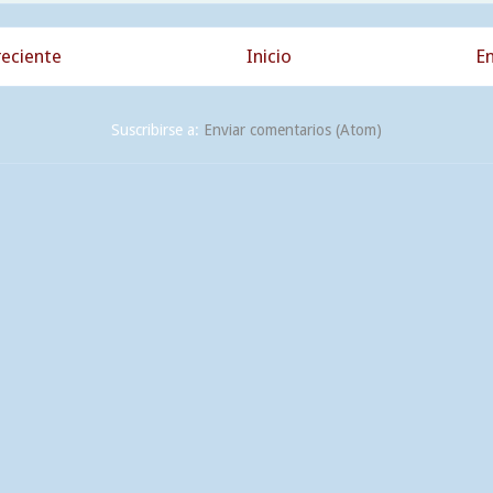
eciente
Inicio
En
Suscribirse a:
Enviar comentarios (Atom)