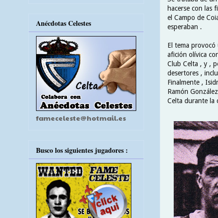
hacerse con las 
el Campo de Coi
Anécdotas Celestes
esperaban .
El tema provocó 
afición olívica c
Club Celta , y , 
desertores , incl
Finalmente , Isid
Ramón González y 
Celta durante la
fameceleste@hotmail.es
Busco los siguientes jugadores :