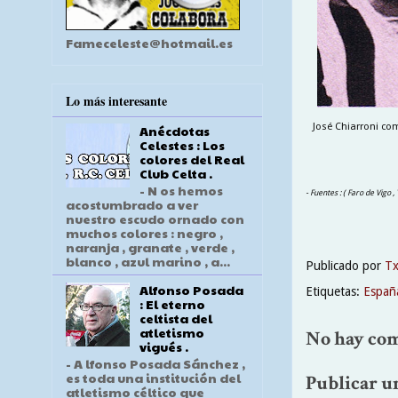
Fameceleste@hotmail.es
Lo más interesante
José Chiarroni com
Anécdotas
Celestes : Los
colores del Real
Club Celta .
- N os hemos
- Fuentes : ( Faro de Vigo 
acostumbrado a ver
nuestro escudo ornado con
muchos colores : negro ,
naranja , granate , verde ,
blanco , azul marino , a...
Publicado por
T
Alfonso Posada
Etiquetas:
Españ
: El eterno
celtista del
atletismo
No hay com
vigués .
- A lfonso Posada Sánchez ,
es toda una institución del
Publicar u
atletismo céltico que