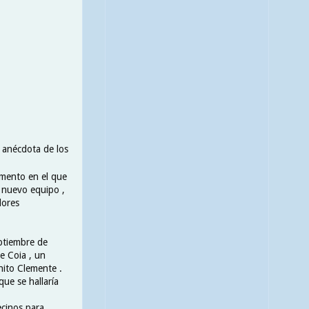
 anécdota de los
omento en el que
l nuevo equipo ,
dores
eptiembre de
e Coia , un
nito Clemente .
que se hallaría
ecinos para