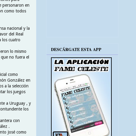
se personaron en
ron como todos
sa nacional y la
avor del Real
a los cuatro
DESCÁRGATE ESTA APP
cieron lo mismo
 que no fuera el
icial como
amón González en
s a la selección
tar los juegos
te a Uruguay , y
 contundente los
lantera con
ález .
tanto José como