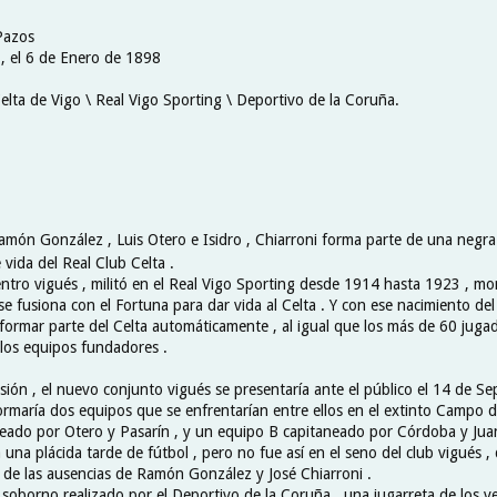
 Pazos
 , el 6 de Enero de 1898
elta de Vigo \ Real Vigo Sporting \ Deportivo de la Coruña.
Ramón González , Luis Otero e Isidro , Chiarroni forma parte de una negra
vida del Real Club Celta .
entro vigués , militó en el Real Vigo Sporting desde 1914 hasta 1923 , m
se fusiona con el Fortuna para dar vida al Celta . Y con ese nacimiento de
 formar parte del Celta automáticamente , al igual que los más de 60 juga
 los equipos fundadores .
usión , el nuevo conjunto vigués se presentaría ante el público el 14 de S
formaría dos equipos que se enfrentarían entre ellos en el extinto Campo d
eado por Otero y Pasarín , y un equipo B capitaneado por Córdoba y Jua
na plácida tarde de fútbol , pero no fue así en el seno del club vigués , 
o de las ausencias de Ramón González y José Chiarroni .
 soborno realizado por el Deportivo de la Coruña , una jugarreta de los v