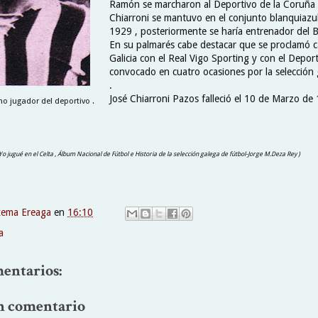
Ramón se marcharon al Deportivo de la Coruña 
Chiarroni se mantuvo en el conjunto blanquiazu
1929 , posteriormente se haría entrenador del 
En su palmarés cabe destacar que se proclamó
Galicia con el Real Vigo Sporting y con el Deport
convocado en cuatro ocasiones por la selección 
.
José Chiarroni Pazos falleció el 10 de Marzo de
o jugador del deportivo .
, Yo jugué en el Celta , Álbum Nacional de Fútbol e Historia de la selección galega de fútbol-Jorge M.Deza Rey )
xema Ereaga
en
16:10
a
entarios:
n comentario