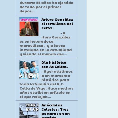
durante 55 años ha ejercido
de todo por el primer
depor...
Arturo González
el tertuliano del
Celta .
- A
rturo González
es un heterodoxo
maravilloso , y a la vez
instalado en la actualidad
y viendo el mundo des...
Día histórico
con As Celtas.
- Ayer asistimos
a un momento
histórico para
toda la familia del R.C.
Celta de Vigo. Hace muchos
años escribí un artículo en
el que reflejab...
Anécdotas
Celestes : Tres
porteros en un
partido .