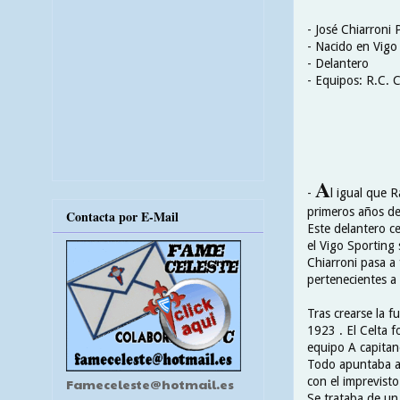
- José Chiarroni
- Nacido en Vigo
- Delantero
- Equipos: R.C. C
A
-
l igual que 
primeros años de 
Contacta por E-Mail
Este delantero c
el Vigo Sporting 
Chiarroni pasa a
pertenecientes a
Tras crearse la f
1923 . El Celta 
equipo A capitan
Todo apuntaba a u
con el imprevist
Fameceleste@hotmail.es
Se trataba de un