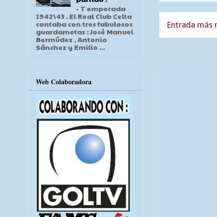
- T emporada
1942\43 . El Real Club Celta
contaba con tres fabulosos
Entrada más r
guardametas : José Manuel
Bermúdez , Antonio
Sánchez y Emilio ...
Web Colaboradora