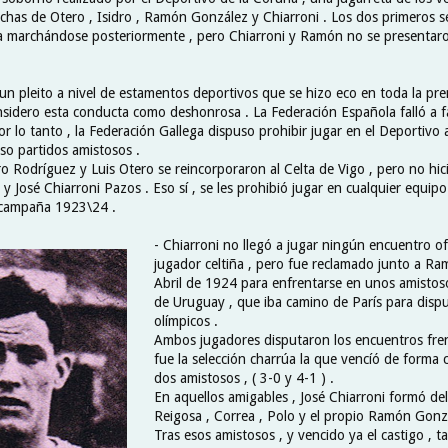
fichas de Otero , Isidro , Ramón González y Chiarroni . Los dos primeros 
a marchándose posteriormente , pero Chiarroni y Ramón no se presenta
un pleito a nivel de estamentos deportivos que se hizo eco en toda la pren
onsidero esta conducta como deshonrosa . La Federación Española falló a f
por lo tanto , la Federación Gallega dispuso prohibir jugar en el Deportivo 
uso partidos amistosos .
ro Rodríguez y Luis Otero se reincorporaron al Celta de Vigo , pero no hi
José Chiarroni Pazos . Eso sí , se les prohibió jugar en cualquier equipo
 campaña 1923\24 .
- Chiarroni no llegó a jugar ningún encuentro of
jugador celtiña , pero fue reclamado junto a R
Abril de 1924 para enfrentarse en unos amistoso
de Uruguay , que iba camino de París para dispu
olímpicos .
Ambos jugadores disputaron los encuentros fren
fue la selección charrúa la que vencíó de forma
dos amistosos , ( 3-0 y 4-1 ) .
En aquellos amigables , José Chiarroni formó de
Reigosa , Correa , Polo y el propio Ramón Gonz
Tras esos amistosos , y vencido ya el castigo , 