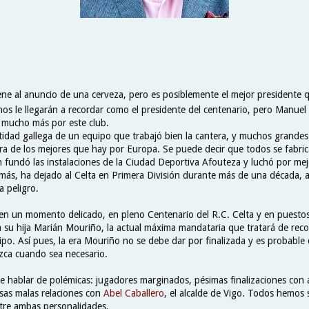
ne al anuncio de una cerveza, pero es posiblemente el mejor presidente q
s le llegarán a recordar como el presidente del centenario, pero Manuel
 mucho más por este club.
tidad gallega de un equipo que trabajó bien la cantera, y muchos grandes 
ra de los mejores que hay por Europa. Se puede decir que todos se fabri
fundó las instalaciones de la Ciudad Deportiva Afouteza y luchó por mejo
más, ha dejado al Celta en Primera División durante más de una década,
a peligro.
n un momento delicado, en pleno Centenario del R.C. Celta y en puesto
 a su hija Marián Mouriño, la actual máxima mandataria que tratará de reco
ipo. Así pues, la era Mouriño no se debe dar por finalizada y es probable
ca cuando sea necesario.
 hablar de polémicas: jugadores marginados, pésimas finalizaciones con
sas malas relaciones con
Abel Caballero
, el alcalde de Vigo. Todos hemos 
ntre ambas personalidades.