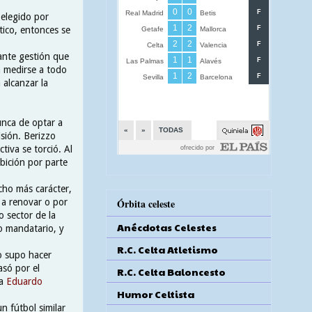
 elegido por
tico, entonces se
ante gestión que
a medirse a todo
 alcanzar la
unca de optar a
cisión. Berizzo
ctiva se torció. Al
mbición por parte
ho más carácter,
Órbita celeste
 a renovar o por
o sector de la
Anécdotas Celestes
o mandatario, y
R.C. Celta Atletismo
o supo hacer
asó por el
R.C. Celta Baloncesto
ta
Eduardo
Humor Celtista
n fútbol similar