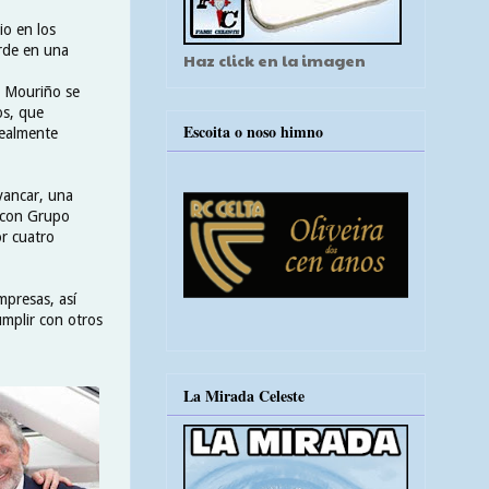
io en los
arde en una
Haz click en la imagen
l. Mouriño se
os, que
Escoita o noso himno
realmente
vancar, una
ó con Grupo
r cuatro
mpresas, así
umplir con otros
La Mirada Celeste