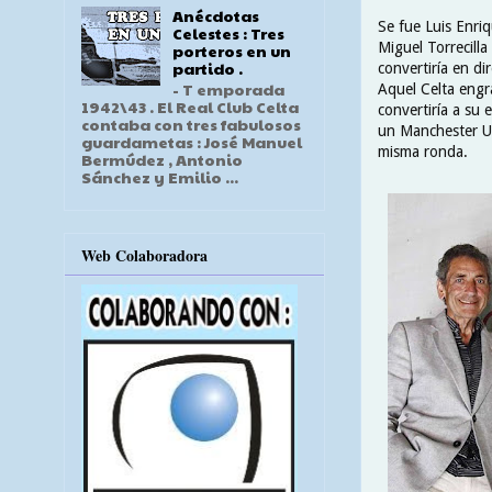
Anécdotas
Se fue Luis Enriq
Celestes : Tres
Miguel Torrecilla
porteros en un
partido .
convertiría en di
- T emporada
Aquel Celta engr
1942\43 . El Real Club Celta
convertiría a su
contaba con tres fabulosos
un Manchester Un
guardametas : José Manuel
misma ronda.
Bermúdez , Antonio
Sánchez y Emilio ...
Web Colaboradora