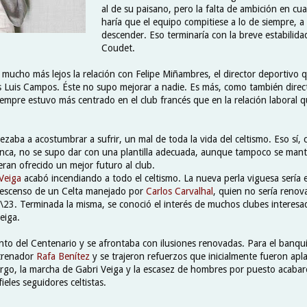
al de su paisano, pero la falta de ambición en cua
haría que el equipo compitiese a lo de siempre, a
descender. Eso terminaría con la breve estabilid
Coudet.
 mucho más lejos la relación con Felipe Miñambres, el director deportivo 
és Luis Campos. Éste no supo mejorar a nadie. Es más, como también direct
empre estuvo más centrado en el club francés que en la relación laboral qu
zaba a acostumbrar a sufrir, un mal de toda la vida del celtismo. Eso sí, 
ca, no se supo dar con una plantilla adecuada, aunque tampoco se mant
ran ofrecido un mejor futuro al club.
Veiga
acabó incendiando a todo el celtismo. La nueva perla viguesa sería 
 descenso de un Celta manejado por
Carlos Carvalhal
, quien no sería renov
23. Terminada la misma, se conoció el interés de muchos clubes interesad
eiga.
to del Centenario y se afrontaba con ilusiones renovadas. Para el banqui
ntrenador
Rafa Benítez
y se trajeron refuerzos que inicialmente fueron apl
argo, la marcha de Gabri Veiga y la escasez de hombres por puesto acaba
ieles seguidores celtistas.