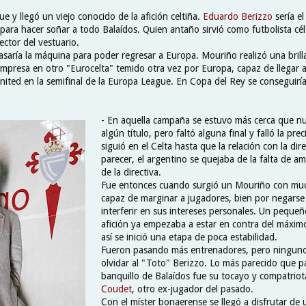
ue y llegó un viejo conocido de la afición celtiña.
Eduardo Berizzo
sería el
 para hacer soñar a todo Balaídos. Quien antaño sirvió como futbolista cél
rector del vestuario.
asaría la máquina para poder regresar a Europa. Mouriño realizó una brill
 empresa en otro "Eurocelta" temido otra vez por Europa, capaz de llegar 
ited en la semifinal de la Europa League. En Copa del Rey se conseguiría
- En aquella campaña se estuvo más cerca que n
algún título, pero faltó alguna final y falló la pre
siguió en el Celta hasta que la relación con la dire
parecer, el argentino se quejaba de la falta de a
de la directiva.
Fue entonces cuando surgió un Mouriño con muc
capaz de marginar a jugadores, bien por negarse
interferir en sus intereses personales. Un pequeñ
afición ya empezaba a estar en contra del máxim
así se inició una etapa de poca estabilidad.
Fueron pasando más entrenadores, pero ningun
olvidar al "Toto" Berizzo. Lo más parecido que p
banquillo de Balaídos fue su tocayo y compatrio
Coudet
, otro ex-jugador del pasado.
Con el míster bonaerense se llegó a disfrutar de u