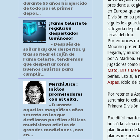
durante 55 años ha ejercido
presidencia, cog
de todo por el primer
en Europa que a
depor...
División en su p
¡Fame Celeste te
vigués le aguard
regala un
categoría de plata
despertador
arcas del club.
luminoso!
Por entonces no 
- Después de
Mouriño pretendi
soñar hay que despertar, y
llegada, y mucho
tras sortear el cojín de
Fame Celeste , tendremos
por A Madroa. En
que despertar como
jugadores como
buenos celtistas para
Mato
,
Brais Mén
cumplir...
perlas. Eso sí, 
Aspas
, ídolo del 
Merchi Arce :
Inicios
prometedores
Por retener a As
con el Celta .
sentimiento celti
- D urante
Primera División 
aquellos magníficos años
sesenta en los que
Fue difícil mante
desfilaron por filas célticas
buscó la calma co
muchísimos atletas de
grandes condiciones , nos
planificación de 
en...
planes mejores de