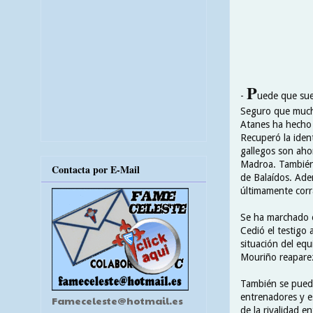
P
-
uede que sue
Seguro que mucho
Atanes ha hecho
Recuperó la iden
gallegos son aho
Madroa. También 
Contacta por E-Mail
de Balaídos. Ade
últimamente corr
Se ha marchado e
Cedió el testigo
situación del equ
Mouriño reaparez
También se puede
entrenadores y e
Fameceleste@hotmail.es
de la rivalidad e