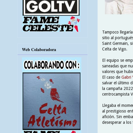
Tampoco llegaría
sitio al portugu
Saint Germain, si
Web Colaboradora
Celta de Vigo.
El equipo se empe
saneadas que nun
valores que hubie
El caso de
Gabri 
salvar el último
la campaña 2022\
centrocampista V
Llegaba el momen
al prestigioso e
afición. Sin emb
desesperar a los f