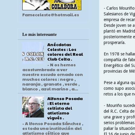
- Carlos Mouriño
Salesianos de Vi
Fameceleste@hotmail.es
empresa de recam
Desde joven se at
plantó en Madrid
Lo más interesante
posteriormente en
prosperaría.
Anécdotas
Celestes : Los
colores del Real
En 1978 se halla
Club Celta .
compañía de fabr
- N os hemos
Energético del S
acostumbrado a ver
provincias de Mé
nuestro escudo ornado con
muchos colores : negro ,
Pese a alguna qu
naranja , granate , verde ,
blanco , azul marino , a...
como supo asociar
retos a los que 
Alfonso Posada
: El eterno
- Mouriño suced
celtista del
del R.C. Celta de
atletismo
una grave y prof
vigués .
serios problemas 
- A lfonso Posada Sánchez ,
es toda una institución del
paliar la situació
atletismo céltico que
El 16 de junio de