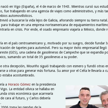
 nació en Vigo (España), el
4 de marzo de 1943. Mientras cursó sus estud
go, fue trabajando en una agencia de viajes como administrativo, y más t
bios automovilísticos.
revió a buscarse la vida lejos de Galicia, añorando siempre su tierra nata
 para trabajar en una empresa norteamericana de equipamientos marítim
traría en crisis. Por ende, el osado empresario viajaría a México, donde 
ría en el país centroamericano y, motivado por su suegro, decide fundar I
icación de tapetes para automóvil. Pero su mayor éxito empresarial lleg
ureste (GES), una cadena de gasolineras de Campeche que se expandía po
xico, sumando un total de 35 gasolineras a su poder.
e otra decepción, Mouriño siguió trabajando con esmero y fundó otras e
se a otras para generar más fortuna. Su amor por el Celta le llevaría a c
no estaba acostumbrado.
ería a
Horacio Gómez
en la presidencia
 Vigo. La entidad olívica se hallaba en
unda crisis económica que acarrearía
de cara al futuro, y Carlos debería
n.
 2006 toma las riendas de la