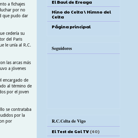
El Baul de Ereaga
nto a fichajes
 luchar por no
Hino do Celta \ Himno del
ad que pudo dar
Celta
Página principal
que cedería su
or del Paris
e le unía al R.C.
Seguidores
con las arcas más
uvo a jóvenes
el encargado de
ado al término de
os por el joven
llo se contrataba
audidos por la
R.C.Celta de Vigo
ron por
El Test de Gol TV
(40)