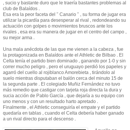
, sucio y bastante duro que le traería bastantes problemas al
club de Balaídos .
Esa era la peor faceta del " Canario " , su forma de jugar era
utilizar la picardía para desesperar al rival , redondeando su
actuación con golpes o movimientos bruscos ante los
rivales , esa era su manera de jugar en el centro del campo ,
su mejor arma .
Una mala anécdota de las que me vienen a la cabeza , fue
la protagonizada en Balaídos ante el Athletic de Bilbao . El
Celta tenía el partido bien dominado , ganando por 1-0 y sin
correr mucho peligro , pero el uruguayo perdió los papeles y
agarró del cuello al rojiblanco Amorebieta , tirándolo al
suelo mientras disputaban el balón cerca del minuto 15 de
la segunda parte . El colegiado Muñiz Fernández no tuvo
más remedio que castigar con tarjeta roja directa la dura y
sucia acción de Pablo García , que dejaría a su equipo con
uno menos y con un resultado harto apretado .
Finalmente , el Athletic conseguiría el empate y el partido
quedaría en tablas , cuando el Celta debería haber ganado
a un rival directo para el descenso .