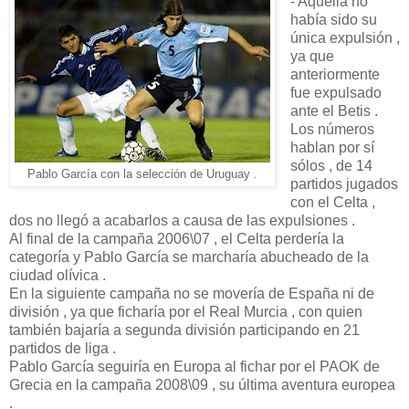
- Aquella no
había sido su
única expulsión ,
ya que
anteriormente
fue expulsado
ante el Betis .
Los números
hablan por sí
sólos , de 14
Pablo García con la selección de Uruguay .
partidos jugados
con el Celta ,
dos no llegó a acabarlos a causa de las expulsiones .
Al final de la campaña 2006\07 , el Celta perdería la
categoría y Pablo García se marcharía abucheado de la
ciudad olívica .
En la siguiente campaña no se movería de España ni de
división , ya que ficharía por el Real Murcia , con quien
también bajaría a segunda división participando en 21
partidos de liga .
Pablo García seguiría en Europa al fichar por el PAOK de
Grecia en la campaña 2008\09 , su última aventura europea
.