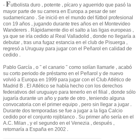
F
-
utbolista duro , potente , pícaro y aguerrido que pasó la
mayor parte de su carrera en Europa a pesar de ser
sudamericano . Se inició en el mundo del fútbol profesional
con 19 años , jugando durante tres años en el Montevideo
Wanderers . Rápidamente dio el salto a las ligas europeas ,
ya que se iría cedido al Real Valladolid , donde no llegaría a
debutar , tras una fugaz estancia en el club de Pisuerga ,
regresó a Uruguay para jugar con el Peñarol en calidad de
cedido .
Pablo García , o " el canario " como solían llamarle , acabó
su corto periodo de préstamo en el Peñarol y de nuevo
volvió a Europa en 1999 para jugar con el Club Atlético de
Madrid B . El Atlético se había hecho con los derechos
federativos del uruguayo para tenerlo en el filial , donde sólo
jugaría durante un año y parte de otro , teniendo alguna
convocatoria con el primer equipo , pero sin llegar a jugar .
Durante dos temporadas se fue a jugar a la liga Calcio
cedido por el conjunto rojiblanco . Su primer año sería en el
A.C. Milan , y el segundo en el Venezia , después ,
retornaría a España en 2002 .