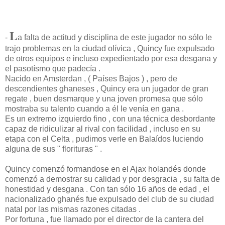
L
-
a falta de actitud y disciplina de este jugador no sólo le
trajo problemas en la ciudad olívica , Quincy fue expulsado
de otros equipos e incluso expedientado por esa desgana y
el pasotísmo que padecía .
Nacido en Amsterdan , ( Países Bajos ) , pero de
descendientes ghaneses , Quincy era un jugador de gran
regate , buen desmarque y una joven promesa que sólo
mostraba su talento cuando a él le venía en gana .
Es un extremo izquierdo fino , con una técnica desbordante
capaz de ridiculizar al rival con facilidad , incluso en su
etapa con el Celta , pudimos verle en Balaídos luciendo
alguna de sus " florituras " .
Quincy comenzó formandose en el Ajax holandés donde
comenzó a demostrar su calidad y por desgracia , su falta de
honestidad y desgana . Con tan sólo 16 años de edad , el
nacionalizado ghanés fue expulsado del club de su ciudad
natal por las mismas razones citadas .
Por fortuna , fue llamado por el director de la cantera del