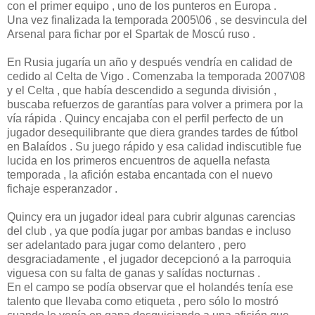
con el primer equipo , uno de los punteros en Europa .
Una vez finalizada la temporada 2005\06 , se desvincula del
Arsenal para fichar por el Spartak de Moscú ruso .
En Rusia jugaría un año y después vendría en calidad de
cedido al Celta de Vigo . Comenzaba la temporada 2007\08
y el Celta , que había descendido a segunda división ,
buscaba refuerzos de garantías para volver a primera por la
vía rápida . Quincy encajaba con el perfil perfecto de un
jugador desequilibrante que diera grandes tardes de fútbol
en Balaídos . Su juego rápido y esa calidad indiscutible fue
lucida en los primeros encuentros de aquella nefasta
temporada , la afición estaba encantada con el nuevo
fichaje esperanzador .
Quincy era un jugador ideal para cubrir algunas carencias
del club , ya que podía jugar por ambas bandas e incluso
ser adelantado para jugar como delantero , pero
desgraciadamente , el jugador decepcionó a la parroquia
viguesa con su falta de ganas y salídas nocturnas .
En el campo se podía observar que el holandés tenía ese
talento que llevaba como etiqueta , pero sólo lo mostró