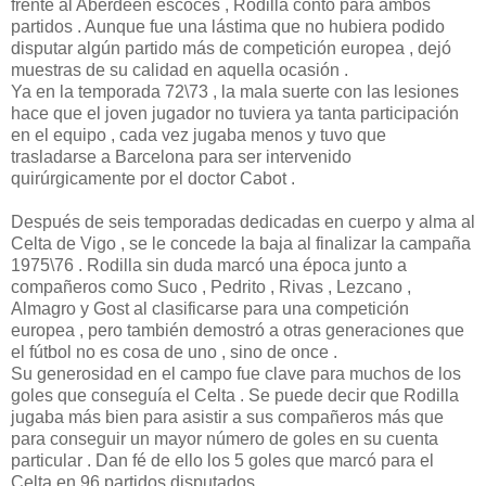
frente al Aberdeen escocés , Rodilla contó para ambos
partidos . Aunque fue una lástima que no hubiera podido
disputar algún partido más de competición europea , dejó
muestras de su calidad en aquella ocasión .
Ya en la temporada 72\73 , la mala suerte con las lesiones
hace que el joven jugador no tuviera ya tanta participación
en el equipo , cada vez jugaba menos y tuvo que
trasladarse a Barcelona para ser intervenido
quirúrgicamente por el doctor Cabot .
Después de seis temporadas dedicadas en cuerpo y alma al
Celta de Vigo , se le concede la baja al finalizar la campaña
1975\76 . Rodilla sin duda marcó una época junto a
compañeros como Suco , Pedrito , Rivas , Lezcano ,
Almagro y Gost al clasificarse para una competición
europea , pero también demostró a otras generaciones que
el fútbol no es cosa de uno , sino de once .
Su generosidad en el campo fue clave para muchos de los
goles que conseguía el Celta . Se puede decir que Rodilla
jugaba más bien para asistir a sus compañeros más que
para conseguir un mayor número de goles en su cuenta
particular . Dan fé de ello los 5 goles que marcó para el
Celta en 96 partidos disputados .