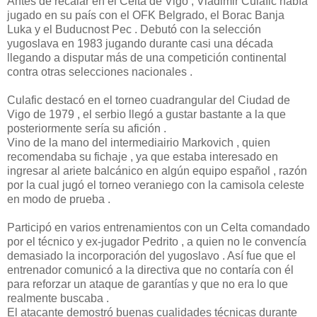
Antes de recalar en el Celta de Vigo , Vladimir Culafic había
jugado en su país con el OFK Belgrado, el Borac Banja
Luka y el Buducnost Pec . Debutó con la selección
yugoslava en 1983 jugando durante casi una década
llegando a disputar más de una competición continental
contra otras selecciones nacionales .
Culafic destacó en el torneo cuadrangular del Ciudad de
Vigo de 1979 , el serbio llegó a gustar bastante a la que
posteriormente sería su afición .
Vino de la mano del intermediairio Markovich , quien
recomendaba su fichaje , ya que estaba interesado en
ingresar al ariete balcánico en algún equipo español , razón
por la cual jugó el torneo veraniego con la camisola celeste
en modo de prueba .
Participó en varios entrenamientos con un Celta comandado
por el técnico y ex-jugador Pedrito , a quien no le convencía
demasiado la incorporación del yugoslavo . Así fue que el
entrenador comunicó a la directiva que no contaría con él
para reforzar un ataque de garantías y que no era lo que
realmente buscaba .
El atacante demostró buenas cualidades técnicas durante