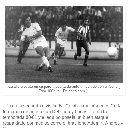
Culafic ejecuta un disparo a puerta durante un partido con el Celta (
Foto 10Celta - Delcelta.com ) .
- Ya en la segunda división B , Culafic continúa en el Celta
formando delantera con Del Cura y Lucas , corría la
temporada 80\81 y el equipo poseía un buen ataque
respaldado por medios como el brasileño Ademir , Andrés y