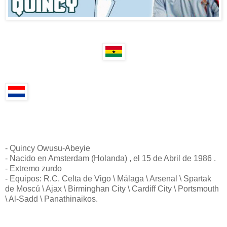
- Quincy Owusu-Abeyie
- Nacido en Amsterdam (Holanda) , el 15 de Abril de 1986 .
- Extremo zurdo
- Equipos: R.C. Celta de Vigo \ Málaga \ Arsenal \ Spartak
de Moscú \ Ajax \ Birminghan City \ Cardiff City \ Portsmouth
\ Al-Sadd \ Panathinaikos.