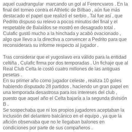
aquel cuadrangular marcando un gol al Ferencvaros . En la
final del torneo contra el Athletic de Bilbao , aún fue más
destacado el papel que realizó el serbio . Tal fue así , que
Pedrito dispuso su relevo a pocos minutos del final y el
respetable de Balaídos se mostró en desagrado total .
Culafic gustó mucho a la hinchada y acabó ovacionado ,
algo que llevo a la directiva a convencer a Pedrito para que
reconsiderara su informe respecto al jugador .
Tras considerar que el yugoslavo era válido para la entidad
celtiña , Culafic firma por dos temporadas . Un fichaje que al
Real Club Celta le costó cuatro millones de las antiguas
pesetas .
En su primer año como jugador celeste , realiza 10 goles
habiendo disputado 28 partidos , haciendo un gran papel en
una temporada desastrosa para los intereses del club ,
puesto que aquel año el Celta bajaría a la segunda división
B .
Se sospechaba que ni los propios jugadores aceptaban la
inclusión del delantero balcánico en el equipo , ya que la
afición observaba que no le llegaban balones en
condiciones por parte de sus compañeros .