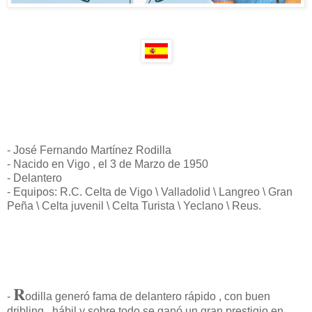
- José Fernando Martínez Rodilla
- Nacido en Vigo , el 3 de Marzo de 1950
- Delantero
- Equipos: R.C. Celta de Vigo \ Valladolid \ Langreo \ Gran
Peña \ Celta juvenil \ Celta Turista \ Yeclano \ Reus.
R
-
odilla generó fama de delantero rápido , con buen
dribling , hábil y sobre todo se ganó un gran prestigio en