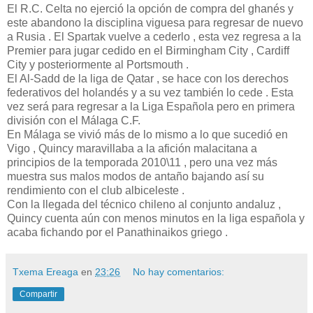
El R.C. Celta no ejerció la opción de compra del ghanés y
este abandono la disciplina viguesa para regresar de nuevo
a Rusia . El Spartak vuelve a cederlo , esta vez regresa a la
Premier para jugar cedido en el Birmingham City , Cardiff
City y posteriormente al Portsmouth .
El Al-Sadd de la liga de Qatar , se hace con los derechos
federativos del holandés y a su vez también lo cede . Esta
vez será para regresar a la Liga Española pero en primera
división con el Málaga C.F.
En Málaga se vivió más de lo mismo a lo que sucedió en
Vigo , Quincy maravillaba a la afición malacitana a
principios de la temporada 2010\11 , pero una vez más
muestra sus malos modos de antaño bajando así su
rendimiento con el club albiceleste .
Con la llegada del técnico chileno al conjunto andaluz ,
Quincy cuenta aún con menos minutos en la liga española y
acaba fichando por el Panathinaikos griego .
Txema Ereaga
en
23:26
No hay comentarios:
Compartir