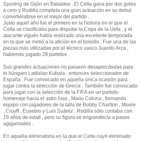
Sporting de Gijón en Balaídos . El Celta gana por dos goles
a cero y Rodilla completa una gran actuación en su debut
convirtiéndose en el mejor del partido .
Justo aquel año fue el primero en la historia en el que el
Celta se clasificaba para disputar la Copa de la Uefa , y el
atacante vigués había realizado una excelente temporada
en la que se metió a la afición en el bolsillo . Fue una de las
piezas más utilizadas por el técnico vasco Juanito Arza ,
habiendo jugado 28 partidos .
Sus grandes actuaciones no pasaron desapercibidas para
el húngaro Ladislao Kubala , entonces seleccionador de
España . Fue convocado en aquella única ocasión para
jugar contra la selección de Grecia . También fue convocado
para jugar con la selección de la FIFA en un partido-
homenaje hacia el astro luso , Mario Coluna , formando
equipo con jugadores de la talla de Bobby Charlton , Moore
, Cruyff , Eusebio y Luis Suárez . Rodilla sólo contaba con
19 años de edad , pero su figura se engrandecía a pasos
agigantados .
En aquella eliminatoria en la que el Celta cayó eliminado