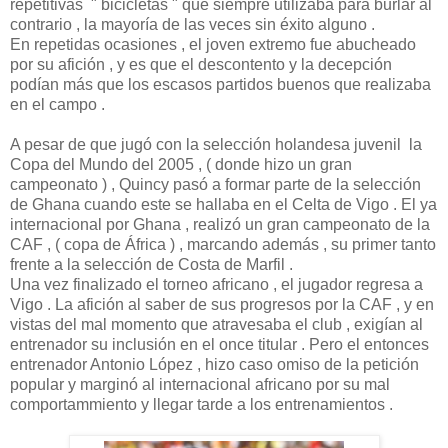
repetitivas " bicicletas " que siempre utilizaba para burlar al
contrario , la mayoría de las veces sin éxito alguno .
En repetidas ocasiones , el joven extremo fue abucheado
por su afición , y es que el descontento y la decepción
podían más que los escasos partidos buenos que realizaba
en el campo .
A pesar de que jugó con la selección holandesa juvenil la
Copa del Mundo del 2005 , ( donde hizo un gran
campeonato ) , Quincy pasó a formar parte de la selección
de Ghana cuando este se hallaba en el Celta de Vigo . El ya
internacional por Ghana , realizó un gran campeonato de la
CAF , ( copa de África ) , marcando además , su primer tanto
frente a la selección de Costa de Marfil .
Una vez finalizado el torneo africano , el jugador regresa a
Vigo . La afición al saber de sus progresos por la CAF , y en
vistas del mal momento que atravesaba el club , exigían al
entrenador su inclusión en el once titular . Pero el entonces
entrenador Antonio López , hizo caso omiso de la petición
popular y marginó al internacional africano por su mal
comportammiento y llegar tarde a los entrenamientos .