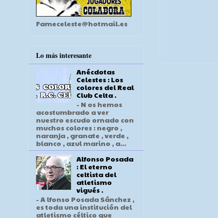
Fameceleste@hotmail.es
Lo más interesante
Anécdotas
Celestes : Los
colores del Real
Club Celta .
- N os hemos
acostumbrado a ver
nuestro escudo ornado con
muchos colores : negro ,
naranja , granate , verde ,
blanco , azul marino , a...
Alfonso Posada
: El eterno
celtista del
atletismo
vigués .
- A lfonso Posada Sánchez ,
es toda una institución del
atletismo céltico que