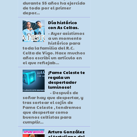
durante 55 años ha ejercido
de todo por el primer
depor...
Día histórico
con As Celtas.
- Ayer asistimos
a un momento
histórico para
toda la familia del R.C.
Celta de Vigo. Hace muchos
años escribí un artículo en
el que reflejab...
¡Fame Celeste te
regala un
despertador
luminoso!
- Después de
soñar hay que despertar, y
tras sortear el cojín de
Fame Celeste , tendremos
que despertar como
buenos celtistas para
cumplir...
Arturo González
el tertuliano del