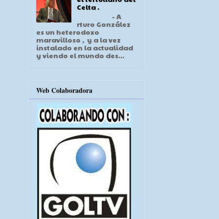
Celta .
- A
rturo González
es un heterodoxo
maravilloso , y a la vez
instalado en la actualidad
y viendo el mundo des...
Web Colaboradora