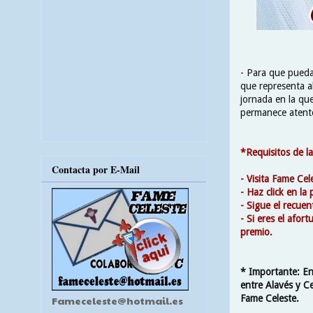
- Para que pueda
que representa al
jornada en la que
permanece atento
*Requisitos de la
Contacta por E-Mail
- Visita
Fame Cel
- Haz click en la
- Sigue el recue
- Si eres el afo
premio.
* Importante: En
entre Alavés y C
Fame Celeste.
Fameceleste@hotmail.es