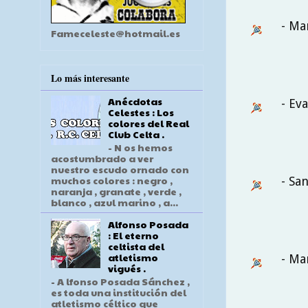
- Ma
Fameceleste@hotmail.es
Lo más interesante
Anécdotas
- Ev
Celestes : Los
colores del Real
Club Celta .
- N os hemos
acostumbrado a ver
nuestro escudo ornado con
muchos colores : negro ,
- Sa
naranja , granate , verde ,
blanco , azul marino , a...
Alfonso Posada
: El eterno
celtista del
atletismo
- Ma
vigués .
- A lfonso Posada Sánchez ,
es toda una institución del
atletismo céltico que