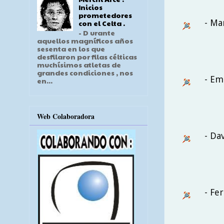
Inicios
prometedores
- Ma
con el Celta .
- D urante
aquellos magníficos años
sesenta en los que
desfilaron por filas célticas
muchísimos atletas de
grandes condiciones , nos
- Em
en...
Web Colaboradora
- Da
- Fe