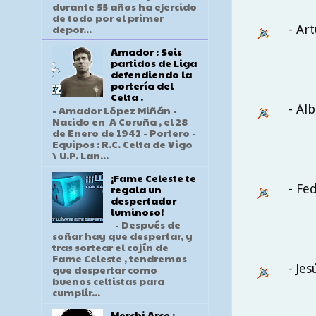
durante 55 años ha ejercido
de todo por el primer
- Ar
depor...
Amador : Seis
partidos de Liga
defendiendo la
portería del
Celta .
- Al
- Amador López Miñán -
Nacido en A Coruña , el 28
de Enero de 1942 - Portero -
Equipos : R.C. Celta de Vigo
\ U.P. Lan...
¡Fame Celeste te
- Fe
regala un
despertador
luminoso!
- Después de
soñar hay que despertar, y
tras sortear el cojín de
Fame Celeste , tendremos
- Je
que despertar como
buenos celtistas para
cumplir...
Merchi Arce :