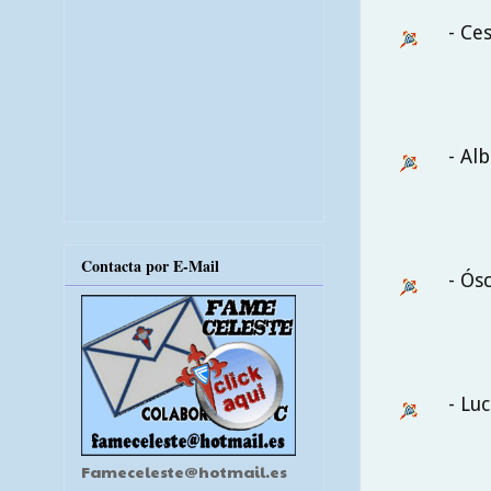
- Ce
- Al
Contacta por E-Mail
- Ósc
- Lu
Fameceleste@hotmail.es