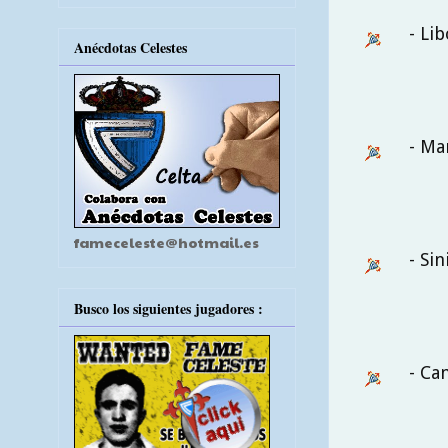
- Li
Anécdotas Celestes
- Ma
fameceleste@hotmail.es
- Si
Busco los siguientes jugadores :
- Ca