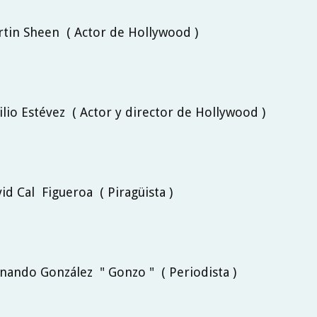
rtin Sheen ( Actor de Hollywood )
ilio Estévez ( Actor y director de Hollywood )
vid Cal Figueroa ( Piragüista )
rnando González " Gonzo " ( Periodista )