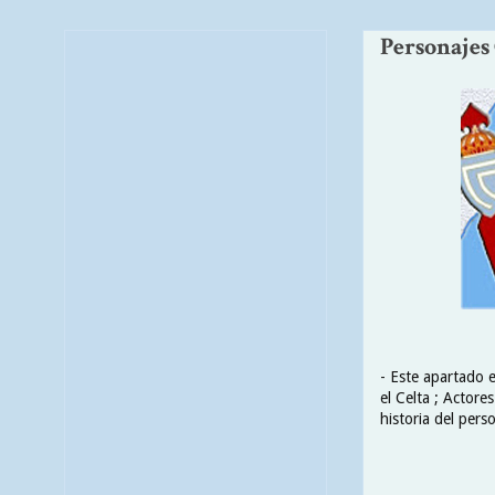
Personajes 
- Este apartado 
el Celta ; Actores
historia del perso