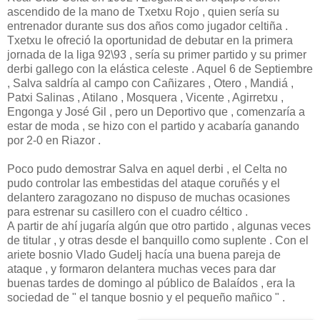
ascendido de la mano de Txetxu Rojo , quien sería su
entrenador durante sus dos años como jugador celtiña .
Txetxu le ofreció la oportunidad de debutar en la primera
jornada de la liga 92\93 , sería su primer partido y su primer
derbi gallego con la elástica celeste . Aquel 6 de Septiembre
, Salva saldría al campo con Cañizares , Otero , Mandiá ,
Patxi Salinas , Atilano , Mosquera , Vicente , Agirretxu ,
Engonga y José Gil , pero un Deportivo que , comenzaría a
estar de moda , se hizo con el partido y acabaría ganando
por 2-0 en Riazor .
Poco pudo demostrar Salva en aquel derbi , el Celta no
pudo controlar las embestidas del ataque coruñés y el
delantero zaragozano no dispuso de muchas ocasiones
para estrenar su casillero con el cuadro céltico .
A partir de ahí jugaría algún que otro partido , algunas veces
de titular , y otras desde el banquillo como suplente . Con el
ariete bosnio Vlado Gudelj hacía una buena pareja de
ataque , y formaron delantera muchas veces para dar
buenas tardes de domingo al público de Balaídos , era la
sociedad de " el tanque bosnio y el pequeño mañico " .