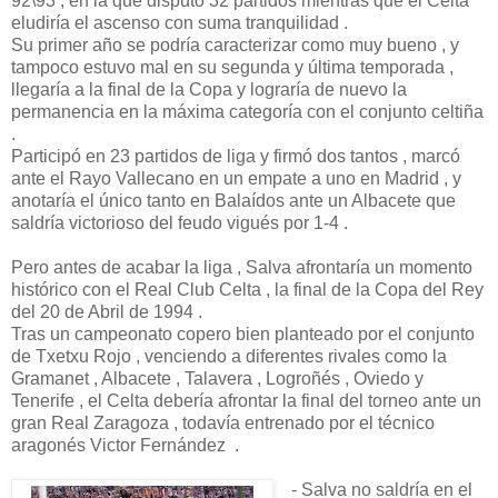
92\93 , en la que disputó 32 partidos mientras que el Celta
eludiría el ascenso con suma tranquilidad .
Su primer año se podría caracterizar como muy bueno , y
tampoco estuvo mal en su segunda y última temporada ,
llegaría a la final de la Copa y lograría de nuevo la
permanencia en la máxima categoría con el conjunto celtiña
.
Participó en 23 partidos de liga y firmó dos tantos , marcó
ante el Rayo Vallecano en un empate a uno en Madrid , y
anotaría el único tanto en Balaídos ante un Albacete que
saldría victorioso del feudo vigués por 1-4 .
Pero antes de acabar la liga , Salva afrontaría un momento
histórico con el Real Club Celta , la final de la Copa del Rey
del 20 de Abril de 1994 .
Tras un campeonato copero bien planteado por el conjunto
de Txetxu Rojo , venciendo a diferentes rivales como la
Gramanet , Albacete , Talavera , Logroñés , Oviedo y
Tenerife , el Celta debería afrontar la final del torneo ante un
gran Real Zaragoza , todavía entrenado por el técnico
aragonés Victor Fernández .
- Salva no saldría en el