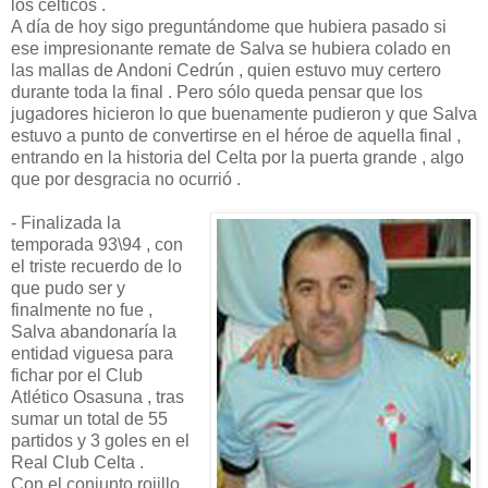
los célticos .
A día de hoy sigo preguntándome que hubiera pasado si
ese impresionante remate de Salva se hubiera colado en
las mallas de Andoni Cedrún , quien estuvo muy certero
durante toda la final . Pero sólo queda pensar que los
jugadores hicieron lo que buenamente pudieron y que Salva
estuvo a punto de convertirse en el héroe de aquella final ,
entrando en la historia del Celta por la puerta grande , algo
que por desgracia no ocurrió .
- Finalizada la
temporada 93\94 , con
el triste recuerdo de lo
que pudo ser y
finalmente no fue ,
Salva abandonaría la
entidad viguesa para
fichar por el Club
Atlético Osasuna , tras
sumar un total de 55
partidos y 3 goles en el
Real Club Celta .
Con el conjunto rojillo