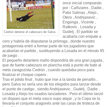
once inicial compuesto
por : Cañizares , Dadie ,
Patxi Salinas , Alejo ,
Otero , Andrijasevic ,
Engonga , Vicente ,
Ratkovic , Losada y
Gudelj . El partido se
Cedrún detiene el cabezazo de Salva .
acabaría con empate a
cero y habría de disputarse la prórroga , donde nuestro
protagonista entró a formar parte de los jugadores que
acabarían el partido , sustituyendo a Losada en el minuto 95
de juego .
El pequeño delantero maño dispondría de una gran jugada ,
que de fuerte cabezazo en plancha está a punto de batir al
meta zaragozista Cedrún , cuando quedaba poco para
finalizar el choque copero .
Tras el pitido final , hubo que irse a la tanda de penaltis ,
pero Salva no sería uno de los elegidos para lanzar desde
el punto de castigo , siendo Andrijasevic , Gudelj , Dadie ,
Losada y Alejo los osados lanzadores . Pero el último lanzó
un disparo que el meta vasco supo atajar , y la Copa se la
llevaría el conjunto aragonés ante las caras de tristeza de