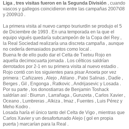
Liga , tres visitas fueron en la Segunda División
, cuando
vascos y gallegos coincidieron entre las campañas 2007\08
y 2009\10 .
La primera visita al nuevo campo txuriurdin se produjo el 5
de Diciembre de 1993 . En una temporada en la que el
equipo vigués quedaría subcampeón de la Copa del Rey ,
la Real Sociedad realizaría una discreta campaña , aunque
no cedería demasiados puntos como local .
Buena fe de ello pudo dar el Celta de Txetxu Rojo en
aquella decimocuarta jornada . Los célticos saldrían
derrotados por 2-1 en su primera visita al nuevo estadio .
Rojo contó con los siguientes para pisar Anoeta por vez
primera : Cañizares , Alejo , Atilano , Patxi Salinas , Dadíe ,
Berges , Gil , Engonga , Ratkovic , Andrijasevic y Losada .
Por su parte , los donostiarras de Benjamin Toshack
saldrían así : Biurrun , Larrañaga , Guruzeta , Carlos Xavier ,
Oceano , Lumbreras , Alkiza , Imaz , Fuentes , Luis Pérez y
Meho Kodro .
Losada haría el único tanto del Celta de Vigo , mientras que
Carlos Xavier y un desafortunado Alejo ( gol en propia
puerta ) marcarían para la Real .