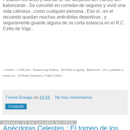
baloncesto . Se convirtió en corredor de seguros y vivió una
vida calmosa , como cualquier persona . Eso sí , en el
recuerdo quedan muchas anécdotas deportivas , y
seguramente guarde alguna de su corta estancia en el R.C.
Celta de Vigo .
- Fuentes : ( ACB.com , Espacio Liga Endesa , Del Patio al siguing , Baloncesto , arte y palabras a
media voz , El Mundo Deportivo y Felipe Coello ) .
Txema Ereaga
en
20:43
No hay comentarios:
Compartir
martes, 27 de octubre de 2015
Anécdotas Celestes : El torneo de los