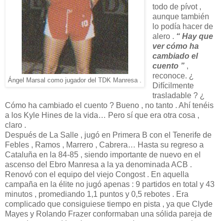
todo de pívot ,
aunque también
lo podía hacer de
alero .
“ Hay que
ver cómo ha
cambiado el
cuento ”
,
reconoce. ¿
Ángel Marsal como jugador del TDK Manresa .
Difícilmente
trasladable ? ¿
Cómo ha cambiado el cuento ? Bueno , no tanto . Ahí tenéis
a los Kyle Hines de la vida… Pero sí que era otra cosa ,
claro .
Después de La Salle , jugó en Primera B con el Tenerife de
Febles , Ramos , Marrero , Cabrera… Hasta su regreso a
Cataluña en la 84-85 , siendo importante de nuevo en el
ascenso del Ebro Manresa a la ya denominada ACB .
Renovó con el equipo del viejo Congost . En aquella
campaña en la élite no jugó apenas : 9 partidos en total y 43
minutos , promediando 1,1 puntos y 0,5 rebotes . Era
complicado que consiguiese tiempo en pista , ya que Clyde
Mayes y Rolando Frazer conformaban una sólida pareja de