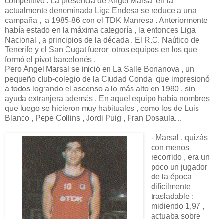
competitivo . La presencia de Ángel Marsal en la
actualmente denominada Liga Endesa se reduce a una
campaña , la 1985-86 con el TDK Manresa . Anteriormente
había estado en la máxima categoría , la entonces Liga
Nacional , a principios de la década . El R.C. Naútico de
Tenerife y el San Cugat fueron otros equipos en los que
formó el pívot barcelonés .
Pero Ángel Marsal se inició en La Salle Bonanova , un
pequeño club-colegio de la Ciudad Condal que impresionó
a todos logrando el ascenso a lo más alto en 1980 , sin
ayuda extranjera además . En aquel equipo había nombres
que luego se hicieron muy habituales , como los de Luis
Blanco , Pepe Collins , Jordi Puig , Fran Dosaula…
- Marsal , quizás
con menos
recorrido , era un
poco un jugador
de la época
difícilmente
trasladable :
midiendo 1,97 ,
actuaba sobre