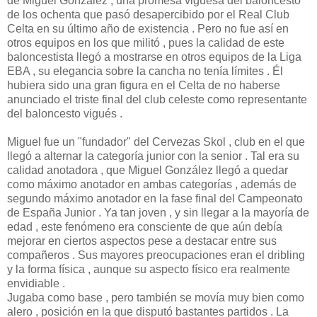
de Miguel González , una promesa viguesa del baloncesto
de los ochenta que pasó desapercibido por el Real Club
Celta en su último año de existencia . Pero no fue así en
otros equipos en los que militó , pues la calidad de este
baloncestista llegó a mostrarse en otros equipos de la Liga
EBA , su elegancia sobre la cancha no tenía límites . Él
hubiera sido una gran figura en el Celta de no haberse
anunciado el triste final del club celeste como representante
del baloncesto vigués .
Miguel fue un "fundador" del Cervezas Skol , club en el que
llegó a alternar la categoría junior con la senior . Tal era su
calidad anotadora , que Miguel González llegó a quedar
como máximo anotador en ambas categorías , además de
segundo máximo anotador en la fase final del Campeonato
de España Junior . Ya tan joven , y sin llegar a la mayoría de
edad , este fenómeno era consciente de que aún debía
mejorar en ciertos aspectos pese a destacar entre sus
compañeros . Sus mayores preocupaciones eran el dribling
y la forma física , aunque su aspecto físico era realmente
envidiable .
Jugaba como base , pero también se movía muy bien como
alero , posición en la que disputó bastantes partidos . La