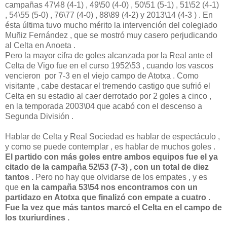
campañas 47\48 (4-1) , 49\50 (4-0) , 50\51 (5-1) , 51\52 (4-1)
, 54\55 (5-0) , 76\77 (4-0) , 88\89 (4-2) y 2013\14 (4-3 ) . En
ésta última tuvo mucho mérito la intervención del colegiado
Muñiz Fernández , que se mostró muy casero perjudicando
al Celta en Anoeta .
Pero la mayor cifra de goles alcanzada por la Real ante el
Celta de Vigo fue en el curso 1952\53 , cuando los vascos
vencieron por 7-3 en el viejo campo de Atotxa . Como
visitante , cabe destacar el tremendo castigo que sufrió el
Celta en su estadio al caer derrotado por 2 goles a cinco ,
en la temporada 2003\04 que acabó con el descenso a
Segunda División .
Hablar de Celta y Real Sociedad es hablar de espectáculo ,
y como se puede contemplar , es hablar de muchos goles .
El partido con más goles entre ambos equipos fue el ya
citado de la campaña 52\53 (7-3) , con un total de diez
tantos .
Pero no hay que olvidarse de los empates , y es
que
en la campaña 53\54 nos encontramos con un
partidazo en Atotxa que finalizó con empate a cuatro .
Fue la vez que más tantos marcó el Celta en el campo de
los txuriurdines .