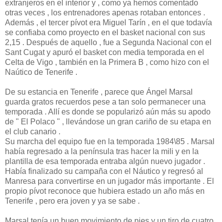
extranjeros en el interior y , como ya hemos comentado
otras veces , los entrenadores apenas rotaban entonces .
Además , el tercer pívot era Miguel Tarín , en el que todavía
se confiaba como proyecto en el basket nacional con sus
2,15 . Después de aquello , fue a Segunda Nacional con el
Sant Cugat y apuró el basket con media temporada en el
Celta de Vigo , también en la Primera B , como hizo con el
Naútico de Tenerife .
De su estancia en Tenerife , parece que Ángel Marsal
guarda gratos recuerdos pese a tan solo permanecer una
temporada . Allí es donde se popularizó aún más su apodo
de " El Polaco " , llevándose un gran cariño de su etapa en
el club canario .
Su marcha del equipo fue en la temporada 1984\85 . Marsal
había regresado a la península tras hacer la mili y en la
plantilla de esa temporada entraba algún nuevo jugador .
Había finalizado su campaña con el Náutico y regresó al
Manresa para convertirse en un jugador más importante . El
propio pívot reconoce que hubiera estado un año más en
Tenerife , pero era joven y ya se sabe .
Marsal tenía un buen movimiento de pies y un tiro de cuatro