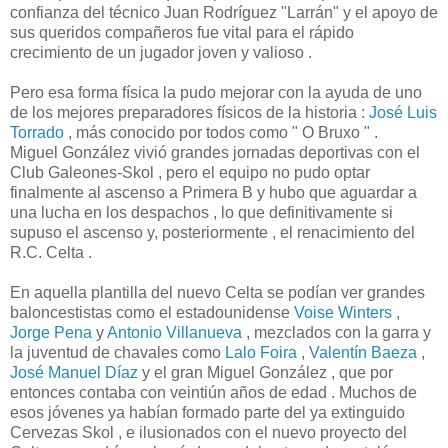
confianza del técnico Juan Rodríguez "Larrán" y el apoyo de
sus queridos compañeros fue vital para el rápido
crecimiento de un jugador joven y valioso .
Pero esa forma física la pudo mejorar con la ayuda de uno
de los mejores preparadores físicos de la historia :
José Luis
Torrado
, más conocido por todos como " O Bruxo " .
Miguel González vivió grandes jornadas deportivas con el
Club Galeones-Skol , pero el equipo no pudo optar
finalmente al ascenso a Primera B y hubo que aguardar a
una lucha en los despachos , lo que definitivamente si
supuso el ascenso y, posteriormente , el renacimiento del
R.C. Celta .
En aquella plantilla del nuevo Celta se podían ver grandes
baloncestistas como el estadounidense
Voise Winters
,
Jorge Pena
y
Antonio Villanueva
, mezclados con la garra y
la juventud de chavales como
Lalo Foira
,
Valentín Baeza
,
José Manuel Díaz
y el gran Miguel González , que por
entonces contaba con veintiún años de edad . Muchos de
esos jóvenes ya habían formado parte del ya extinguido
Cervezas Skol , e ilusionados con el nuevo proyecto del