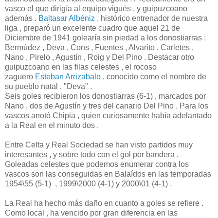
vasco el que dirigía al equipo vigués , y guipuzcoano
además .
Baltasar Albéniz
, histórico entrenador de nuestra
liga , preparó un excelente cuadro que aquel 21 de
Diciembre de 1941 golearía sin piedad a los donostiarras :
Bermúdez , Deva , Cons , Fuentes , Alvarito , Carletes ,
Nano , Pirelo , Agustín , Roig y Del Pino . Destacar otro
guipuzcoano en las filas celestes , el rocoso
zaguero
Esteban Arrizabalo
, conocido como el nombre de
su pueblo natal , "Deva" .
Seis goles recibieron los donostiarras (6-1) , marcados por
Nano , dos de Agustín y tres del canario Del Pino . Para los
vascos anotó Chipia , quien curiosamente había adelantado
a la Real en el minuto dos .
Entre Celta y Real Sociedad se han visto partidos muy
interesantes , y sobre todo con el gol por bandera .
Goleadas celestes que podemos enumerar contra los
vascos son las conseguidas en Balaídos en las temporadas
1954\55 (5-1) , 1999\2000 (4-1) y 2000\01 (4-1) .
La Real ha hecho más daño en cuanto a goles se refiere .
Como local , ha vencido por gran diferencia en las