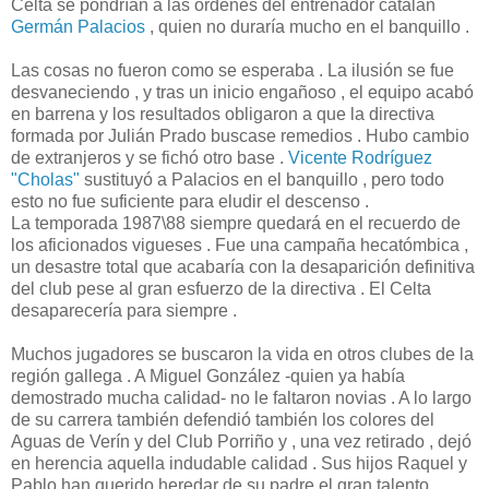
Celta se pondrían a las órdenes del entrenador catalán
Germán Palacios
, quien no duraría mucho en el banquillo .
Las cosas no fueron como se esperaba . La ilusión se fue
desvaneciendo , y tras un inicio engañoso , el equipo acabó
en barrena y los resultados obligaron a que la directiva
formada por Julián Prado buscase remedios . Hubo cambio
de extranjeros y se fichó otro base .
Vicente Rodríguez
"Cholas"
sustituyó a Palacios en el banquillo , pero todo
esto no fue suficiente para eludir el descenso .
La temporada 1987\88 siempre quedará en el recuerdo de
los aficionados vigueses . Fue una campaña hecatómbica ,
un desastre total que acabaría con la desaparición definitiva
del club pese al gran esfuerzo de la directiva . El Celta
desaparecería para siempre .
Muchos jugadores se buscaron la vida en otros clubes de la
región gallega . A Miguel González -quien ya había
demostrado mucha calidad- no le faltaron novias . A lo largo
de su carrera también defendió también los colores del
Aguas de Verín y del Club Porriño y , una vez retirado , dejó
en herencia aquella indudable calidad . Sus hijos Raquel y
Pablo han querido heredar de su padre el gran talento