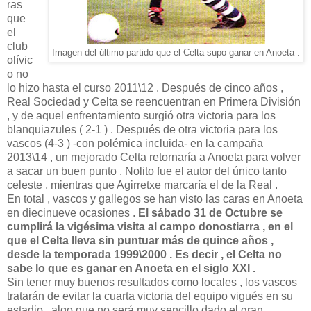
ras
que
el
club
Imagen del último partido que el Celta supo ganar en Anoeta .
olívic
o no
lo hizo hasta el curso 2011\12 . Después de cinco años ,
Real Sociedad y Celta se reencuentran en Primera División
, y de aquel enfrentamiento surgió otra victoria para los
blanquiazules ( 2-1 ) . Después de otra victoria para los
vascos (4-3 ) -con polémica incluida- en la campaña
2013\14 , un mejorado Celta retornaría a Anoeta para volver
a sacar un buen punto . Nolito fue el autor del único tanto
celeste , mientras que Agirretxe marcaría el de la Real .
En total , vascos y gallegos se han visto las caras en Anoeta
en diecinueve ocasiones .
El sábado 31 de Octubre se
cumplirá la vigésima visita al campo donostiarra , en el
que el Celta lleva sin puntuar más de quince años ,
desde la temporada 1999\2000 . Es decir , el Celta no
sabe lo que es ganar en Anoeta en el siglo XXI .
Sin tener muy buenos resultados como locales , los vascos
tratarán de evitar la cuarta victoria del equipo vigués en su
estadio , algo que no será muy sencillo dado el gran