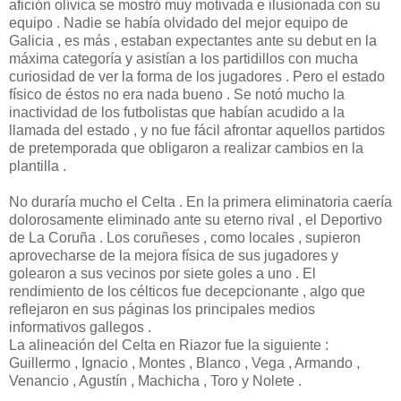
afición olívica se mostró muy motivada e ilusionada con su
equipo . Nadie se había olvidado del mejor equipo de
Galicia , es más , estaban expectantes ante su debut en la
máxima categoría y asistían a los partidillos con mucha
curiosidad de ver la forma de los jugadores . Pero el estado
físico de éstos no era nada bueno . Se notó mucho la
inactividad de los futbolistas que habían acudido a la
llamada del estado , y no fue fácil afrontar aquellos partidos
de pretemporada que obligaron a realizar cambios en la
plantilla .
No duraría mucho el Celta . En la primera eliminatoria caería
dolorosamente eliminado ante su eterno rival , el Deportivo
de La Coruña . Los coruñeses , como locales , supieron
aprovecharse de la mejora física de sus jugadores y
golearon a sus vecinos por siete goles a uno . El
rendimiento de los célticos fue decepcionante , algo que
reflejaron en sus páginas los principales medios
informativos gallegos .
La alineación del Celta en Riazor fue la siguiente :
Guillermo , Ignacio , Montes , Blanco , Vega , Armando ,
Venancio , Agustín , Machicha , Toro y Nolete .