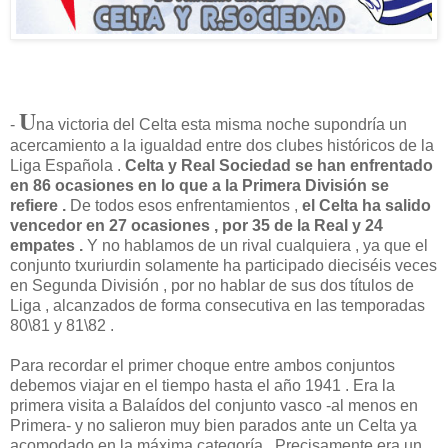
U
-
na victoria del Celta esta misma noche supondría un
acercamiento a la igualdad entre dos clubes históricos de la
Liga Española .
Celta y Real Sociedad se han enfrentado
en 86 ocasiones en lo que a la Primera División se
refiere .
De todos esos enfrentamientos ,
el Celta ha salido
vencedor en 27 ocasiones , por 35 de la Real y 24
empates .
Y no hablamos de un rival cualquiera , ya que el
conjunto txuriurdin solamente ha participado dieciséis veces
en Segunda División , por no hablar de sus dos títulos de
Liga , alcanzados de forma consecutiva en las temporadas
80\81 y 81\82 .
Para recordar el primer choque entre ambos conjuntos
debemos viajar en el tiempo hasta el año 1941 . Era la
primera visita a Balaídos del conjunto vasco -al menos en
Primera- y no salieron muy bien parados ante un Celta ya
acomodado en la máxima categoría . Precisamente era un