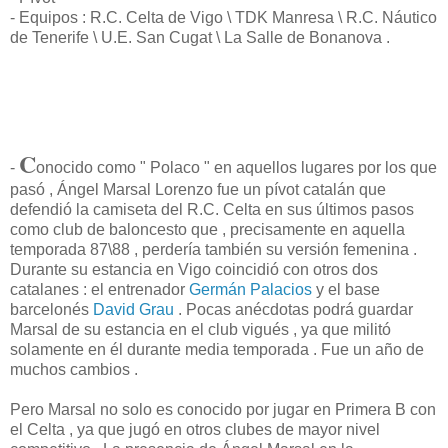
- Equipos : R.C. Celta de Vigo \ TDK Manresa \ R.C. Náutico
de Tenerife \ U.E. San Cugat \ La Salle de Bonanova .
C
-
onocido como " Polaco " en aquellos lugares por los que
pasó , Ángel Marsal Lorenzo fue un pívot catalán que
defendió la camiseta del R.C. Celta en sus últimos pasos
como club de baloncesto que , precisamente en aquella
temporada 87\88 , perdería también su versión femenina .
Durante su estancia en Vigo coincidió con otros dos
catalanes : el entrenador
Germán Palacios
y el base
barcelonés
David Grau
. Pocas anécdotas podrá guardar
Marsal de su estancia en el club vigués , ya que militó
solamente en él durante media temporada . Fue un año de
muchos cambios .
Pero Marsal no solo es conocido por jugar en Primera B con
el Celta , ya que jugó en otros clubes de mayor nivel