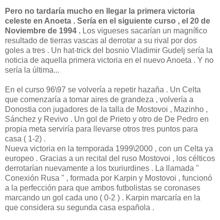
Pero no tardaría mucho en llegar la primera victoria
celeste en Anoeta . Sería en el siguiente curso , el 20 de
Noviembre de 1994 .
Los vigueses sacarían un magnífico
resultado de tierras vascas al derrotar a su rival por dos
goles a tres . Un hat-trick del bosnio Vladimir Gudelj sería la
noticia de aquella primera victoria en el nuevo Anoeta . Y no
sería la última...
En el curso 96\97 se volvería a repetir hazaña . Un Celta
que comenzaría a tomar aires de grandeza , volvería a
Donostia con jugadores de la talla de Mostovoi , Mazinho ,
Sánchez y Revivo . Un gol de Prieto y otro de De Pedro en
propia meta serviría para llevarse otros tres puntos para
casa ( 1-2) .
Nueva victoria en la temporada 1999\2000 , con un Celta ya
europeo . Gracias a un recital del ruso Mostovoi , los célticos
derrotarían nuevamente a los txuriurdines . La llamada "
Conexión Rusa " , formada por Karpin y Mostovoi , funcionó
a la perfección para que ambos futbolistas se coronases
marcando un gol cada uno ( 0-2 ) . Karpin marcaría en la
que considera su segunda casa española .