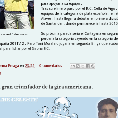
para apoyar a su equipo .
Tras su efímero paso por el R.C. Celta de Vigo ,
equipos de la categoría de plata española , en e
Alavés , hasta llegar a debutar en primera divis
de Santander , donde permanecería hasta 2010
Su próxima parada sería el Cartagena en segun
 ascendió dos veces .
perdería la categoría cayendo en la categoría de
mpaña 2011\12 . Pero Toni Moral no jugaría en segunda B , ya que acaba
l para fichar por el Girona F.C.
xema Ereaga
en
23:55
0 comentarios
a
El gran triunfador de la gira americana .