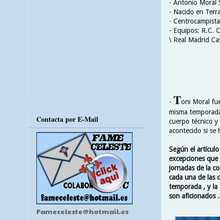
- Antonio Moral
- Nacido en Terr
- Centrocampista
- Equipos: R.C. C
\ Real Madrid Cas
T
-
oni Moral fue
misma temporada p
Contacta por E-Mail
cuerpo técnico y 
acontecido si se 
Según el artícul
excepciones que p
jornadas de la c
cada una de las c
temporada , y la
son aficionados .
Fameceleste@hotmail.es