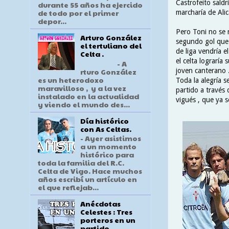
Castrofeito saldr
durante 55 años ha ejercido
de todo por el primer
marcharía de Alic
depor...
Pero Toni no se 
Arturo González
segundo gol que 
el tertuliano del
de liga vendría e
Celta .
el celta lograría
- A
rturo González
joven canterano 
es un heterodoxo
Toda la alegría s
maravilloso , y a la vez
partido a través 
instalado en la actualidad
vigués , que ya s
y viendo el mundo des...
Día histórico
con As Celtas.
- Ayer asistimos
a un momento
histórico para
toda la familia del R.C.
Celta de Vigo. Hace muchos
años escribí un artículo en
el que reflejab...
Anécdotas
Celestes : Tres
porteros en un
partido .