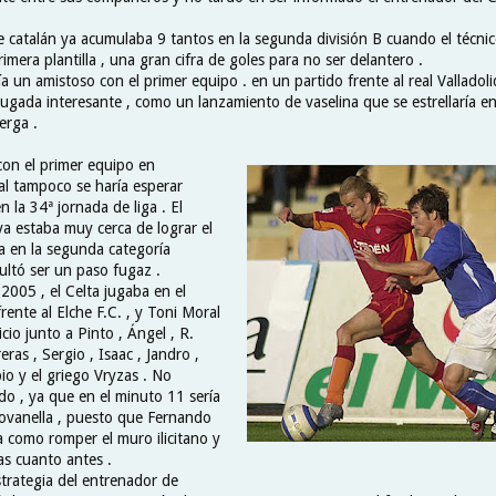
e catalán ya acumulaba 9 tantos en la segunda división B cuando el técni
rimera plantilla , una gran cifra de goles para no ser delantero .
a un amistoso con el primer equipo . en un partido frente al real Valladol
ugada interesante , como un lanzamiento de vaselina que se estrellaría en
erga .
con el primer equipo en
al tampoco se haría esperar
 la 34ª jornada de liga . El
ya estaba muy cerca de lograr el
a en la segunda categoría
ultó ser un paso fugaz .
 2005 , el Celta jugaba en el
rente al Elche F.C. , y Toni Moral
icio junto a Pinto , Ángel , R.
eras , Sergio , Isaac , Jandro ,
o y el griego Vryzas . No
do , ya que en el minuto 11 sería
iovanella , puesto que Fernando
 como romper el muro ilicitano y
as cuanto antes .
strategia del entrenador de