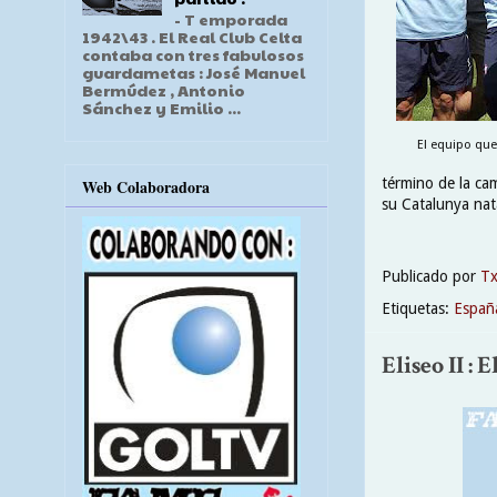
- T emporada
1942\43 . El Real Club Celta
contaba con tres fabulosos
guardametas : José Manuel
Bermúdez , Antonio
Sánchez y Emilio ...
El equipo que
término de la ca
Web Colaboradora
su Catalunya nata
Publicado por
T
Etiquetas:
Españ
Eliseo II : 