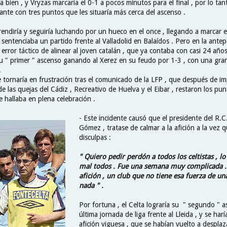
ía bien , y Vryzas marcaría el 0-1 a pocos minutos para el final , por lo tan
ante con tres puntos que les situaría más cerca del ascenso .
rendiría y seguiría luchando por un hueco en el once , llegando a marcar 
sentenciaba un partido frente al Valladolid en Balaídos . Pero en la ante
l error táctico de alinear al joven catalán , que ya contaba con casi 24 año
 su " primer " ascenso ganando al Xerez en su feudo por 1-3 , con una gra
.
e tornaría en frustración tras el comunicado de la LFP , que después de i
de las quejas del Cádiz , Recreativo de Huelva y el Eibar , restaron los pu
e hallaba en plena celebración .
- Este incidente causó que el presidente del R.C
Gómez , tratase de calmar a la afición a la vez q
disculpas :
" Quiero pedir perdón a todos los celtistas , 
mal todos . Fue una semana muy complicada . 
afición , un club que no tiene esa fuerza de un
nada " .
Por fortuna , el Celta lograría su " segundo " a
última jornada de liga frente al Lleida , y se haría
afición viguesa , que se habían vuelto a desplaz