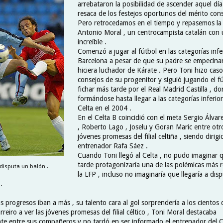
arrebataron la posibilidad de ascender aquel día
resaca de los festejos oportunos del mérito con
Pero retrocedamos en el tiempo y repasemos la 
Antonio Moral , un centrocampista catalán con
increíble .
Comenzó a jugar al fútbol en las categorías infer
Barcelona a pesar de que su padre se empecina
hiciera luchador de Kárate . Pero Toni hizo caso
consejos de su progenitor y siguió jugando el fú
fichar más tarde por el Real Madrid Castilla , d
formándose hasta llegar a las categorías inferio
Celta en el 2004 .
En el Celta B coincidió con el meta Sergio Álvare
, Roberto Lago , Joselu y Goran Maric entre ot
jóvenes promesas del filial celtiña , siendo dirigi
entrenador Rafa Sáez .
Cuando Toni llegó al Celta , no pudo imaginar
tarde protagonizaría una de las polémicas más 
 disputa un balón .
la LFP , incluso no imaginaría que llegaría a dis
.
s progresos iban a más , su talento cara al gol sorprendería a los cientos
reiro a ver las jóvenes promesas del filial céltico , Toni Moral destacaba
te entre sus compañeros y no tardó en ser informado el entrenador del C