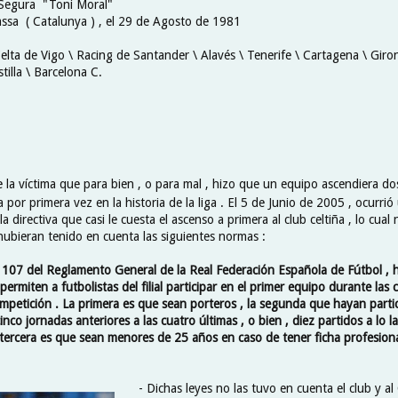
 Segura "Toni Moral"
assa ( Catalunya ) , el 29 de Agosto de 1981
elta de Vigo \ Racing de Santander \ Alavés \ Tenerife \ Cartagena \ Giron
tilla \ Barcelona C.
 la víctima que para bien , o para mal , hizo que un equipo ascendiera do
or primera vez en la historia de la liga . El 5 de Junio de 2005 , ocurrió 
la directiva que casi le cuesta el ascenso a primera al club celtiña , lo cual
hubieran tenido en cuenta las siguientes normas :
o 107 del Reglamento General de la Real Federación Española de Fútbol , h
ermiten a futbolistas del filial participar en el primer equipo durante las 
ompetición . La primera es que sean porteros , la segunda que hayan parti
inco jornadas anteriores a las cuatro últimas , o bien , diez partidos a lo l
 tercera es que sean menores de 25 años en caso de tener ficha profesional
- Dichas leyes no las tuvo en cuenta el club y al 