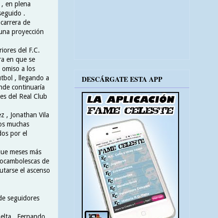
 , en plena
seguido .
carrera de
 una proyección
iores del F.C.
ra en que se
 omiso a los
tbol , llegando a
DESCÁRGATE ESTA APP
onde continuaría
res del Real Club
z , Jonathan Vila
ros muchas
dos por el
 que meses más
rocambolescas de
putarse el ascenso
 de seguidores
elta , Fernando