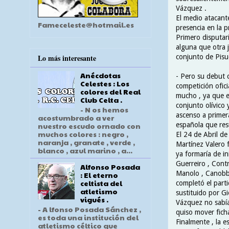
Vázquez .
El medio atacant
Fameceleste@hotmail.es
presencia en la p
Primero disputarí
alguna que otra j
conjunto de Pisu
Lo más interesante
Anécdotas
- Pero su debut 
Celestes : Los
competición ofici
colores del Real
mucho , ya que en
Club Celta .
conjunto olívico 
- N os hemos
ascenso a primer
acostumbrado a ver
española que res
nuestro escudo ornado con
muchos colores : negro ,
El 24 de Abril de
naranja , granate , verde ,
Martínez Valero f
blanco , azul marino , a...
ya formaría de in
Guerreiro , Contr
Alfonso Posada
Manolo , Canobbi
: El eterno
celtista del
completó el parti
atletismo
sustituido por G
vigués .
Vázquez no sabía
- A lfonso Posada Sánchez ,
quiso mover fich
es toda una institución del
Finalmente , la e
atletismo céltico que