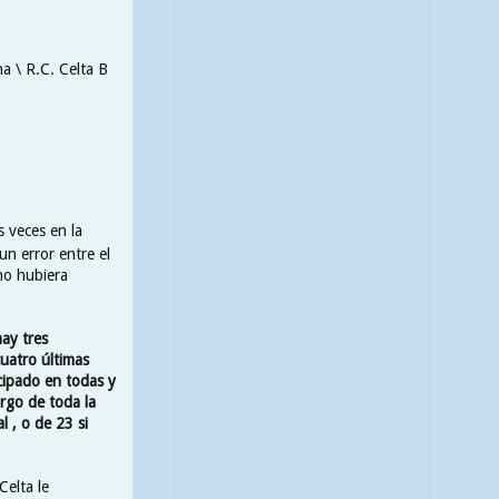
a \ R.C. Celta B
s veces en la
un error entre el
 no hubiera
ay tres
cuatro últimas
cipado en todas y
argo de toda la
 , o de 23 si
Celta le