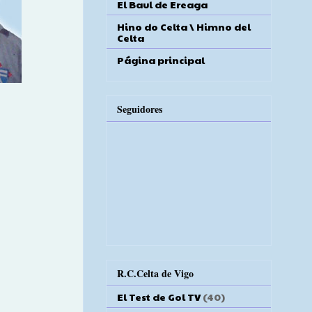
El Baul de Ereaga
Hino do Celta \ Himno del
Celta
Página principal
Seguidores
R.C.Celta de Vigo
El Test de Gol TV
(40)