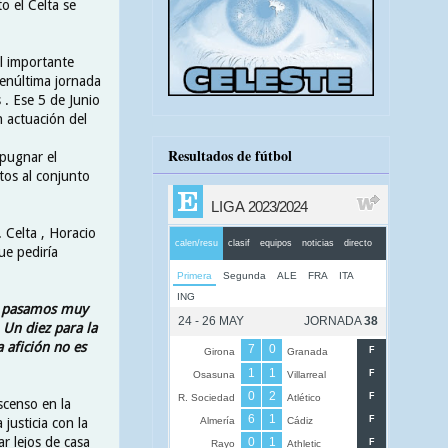
to el Celta se
el importante
penúltima jornada
s . Ese 5 de Junio
n actuación del
Resultados de fútbol
mpugnar el
ntos al conjunto
. Celta , Horacio
ue pediría
lo pasamos muy
Un diez para la
a afición no es
scenso en la
 justicia con la
ar lejos de casa