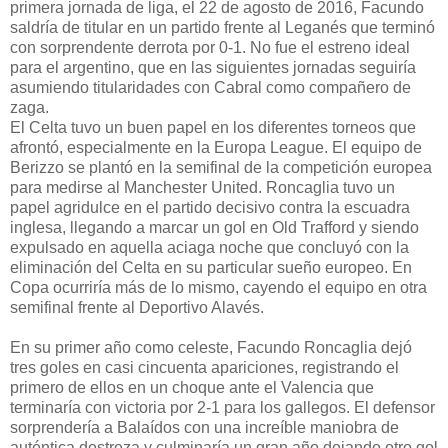
primera jornada de liga, el 22 de agosto de 2016, Facundo
saldría de titular en un partido frente al Leganés que terminó
con sorprendente derrota por 0-1. No fue el estreno ideal
para el argentino, que en las siguientes jornadas seguiría
asumiendo titularidades con Cabral como compañero de
zaga.
El Celta tuvo un buen papel en los diferentes torneos que
afrontó, especialmente en la Europa League. El equipo de
Berizzo se plantó en la semifinal de la competición europea
para medirse al Manchester United. Roncaglia tuvo un
papel agridulce en el partido decisivo contra la escuadra
inglesa, llegando a marcar un gol en Old Trafford y siendo
expulsado en aquella aciaga noche que concluyó con la
eliminación del Celta en su particular sueño europeo. En
Copa ocurriría más de lo mismo, cayendo el equipo en otra
semifinal frente al Deportivo Alavés.
En su primer año como celeste, Facundo Roncaglia dejó
tres goles en casi cincuenta apariciones, registrando el
primero de ellos en un choque ante el Valencia que
terminaría con victoria por 2-1 para los gallegos. El defensor
sorprendería a Balaídos con una increíble maniobra de
auténtica destreza y culminaría un gran año dejando otro gol