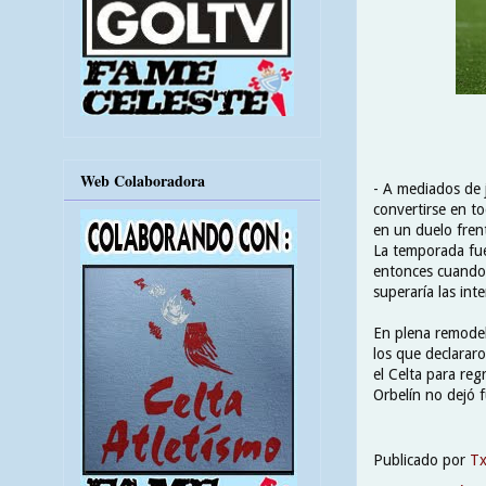
Web Colaboradora
- A mediados de j
convertirse en to
en un duelo frent
La temporada fue
entonces cuando
superaría las int
En plena remodel
los que declarar
el Celta para reg
Orbelín no dejó 
Publicado por
T