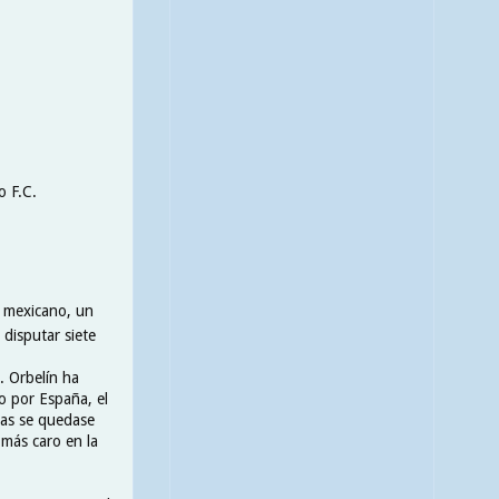
o F.C.
a mexicano, un
disputar siete
. Orbelín ha
o por España, el
nas se quedase
 más caro en la