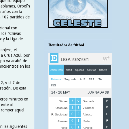
 que su equipo
hablamos, Orbelín
s años con la
n 102 partidos de
cional con
 los "Chivas
 y la Liga de
Resultados de fútbol
anjero, el
 a Cruz Azul, por
ipo ya acabó de
encuentros en los
2, y el 7 de
ración. De esta
imeros minutos en
rente al
r romper aquel
n las siguientes