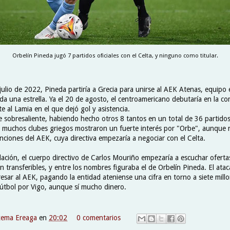
Orbelín Pineda jugó 7 partidos oficiales con el Celta, y ninguno como titular.
ulio de 2022, Pineda partiría a Grecia para unirse al AEK Atenas, equipo 
da una estrella. Ya el 20 de agosto, el centroamericano debutaría en la co
e al Lamia en el que dejó gol y asistencia.
 sobresaliente, habiendo hecho otros 8 tantos en un total de 36 partidos
 muchos clubes griegos mostraron un fuerte interés por "Orbe", aunque
enciones del AEK, cuya directiva empezaría a negociar con el Celta.
ación, el cuerpo directivo de Carlos Mouriño empezaría a escuchar oferta
on transferibles, y entre los nombres figuraba el de Orbelín Pineda. El at
resar al AEK, pagando la entidad ateniense una cifra en torno a siete mill
fútbol por Vigo, aunque sí mucho dinero.
xema Ereaga
en
20:02
0 comentarios