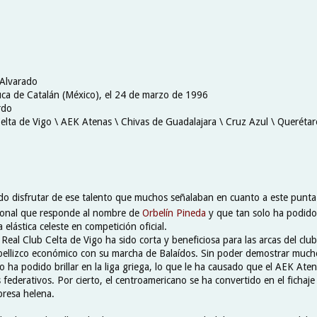
 Alvarado
ca de Catalán (México), el
24 de marzo de 1996
rdo
Celta de Vigo \ AEK Atenas \ Chivas de Guadalajara \ Cruz Azul \ Querétar
do disfrutar de ese talento que muchos señalaban en cuanto a este punt
ional que responde al nombre de
Orbelín Pineda
y que tan solo ha podido 
 elástica celeste en competición oficial.
 Real Club Celta de Vigo ha sido corta y beneficiosa para las arcas del club
ellizco económico con su marcha de Balaídos. Sin poder demostrar much
o ha podido brillar en la liga griega, lo que le ha causado que el AEK Ate
federativos. Por cierto, el centroamericano se ha convertido en el fichaje
presa helena.