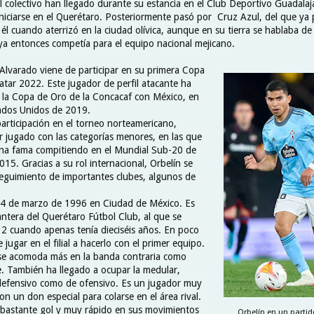
el colectivo han llegado durante su estancia en el Club Deportivo Guadalaj
niciarse en el Querétaro. Posteriormente pasó por Cruz Azul, del que ya p
él cuando aterrizó en la ciudad olívica, aunque en su tierra se hablaba de
ya entonces competía para el equipo nacional mejicano.
 Alvarado viene de participar en su primera Copa
tar 2022. Este jugador de perfil atacante ha
la Copa de Oro de la Concacaf con México, en
tados Unidos de 2019.
articipación en el torneo norteamericano,
 jugado con las categorías menores, en las que
ena fama compitiendo en el Mundial Sub-20 de
5. Gracias a su rol internacional, Orbelín se
eguimiento de importantes clubes, algunos de
24 de marzo de 1996 en Ciudad de México. Es
antera del Querétaro Fútbol Club, al que se
2 cuando apenas tenía dieciséis años. En poco
 jugar en el filial a hacerlo con el primer equipo.
 se acomoda más en la banda contraria como
. También ha llegado a ocupar la medular,
defensivo como de ofensivo. Es un jugador muy
con un don especial para colarse en el área rival.
bastante gol y muy rápido en sus movimientos
Orbelín en un partido