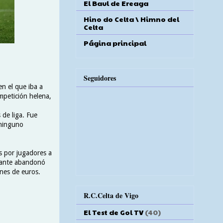
El Baul de Ereaga
Hino do Celta \ Himno del
Celta
Página principal
Seguidores
en el que iba a
mpetición helena,
 de liga. Fue
 ninguno
s por jugadores a
acante abandonó
ones de euros.
R.C.Celta de Vigo
El Test de Gol TV
(40)