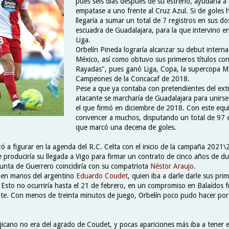
pues seis días después de su estreno, ayudaría a
empatase a uno frente al Cruz Azul. Si de goles 
llegaría a sumar un total de 7 registros en sus do
escuadra de Guadalajara, para la que intervino e
Liga.
Orbelín Pineda lograría alcanzar su debut interna
México, así como obtuvo sus primeros títulos con
Rayadas", pues ganó Liga, Copa, la supercopa Mx
Campeones de la Concacaf de 2018.
Pese a que ya contaba con pretendientes del extr
atacante se marcharía de Guadalajara para unirse
el que firmó en diciembre de 2018. Con este equ
convencer a muchos, disputando un total de 97 
que marcó una decena de goles.
 a figurar en la agenda del R.C. Celta con el inicio de la campaña 2021\2
 produciría su llegada a Vigo para firmar un contrato de cinco años de du
punta de Guerrero coincidiría con su compatriota
Néstor Araujo
.
 en manos del argentino
Eduardo Coudet
, quien iba a darle darle sus pr
 Esto no ocurriría hasta el 21 de febrero, en un compromiso en Balaídos f
te. Con menos de treinta minutos de juego, Orbelín poco pudo hacer po
jicano no era del agrado de Coudet, y pocas apariciones más iba a tener e