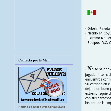
- Orbelín Pineda
- Nacido en
Coyu
- Extremo izquie
- Equipos: R.C. 
Contacta por E-Mail
N
-
o se ha podi
jugador internac
encuentros con la
Su estancia en el
dejado un buen p
extremo izquierd
con sus derechos 
historia de la em
Fameceleste@hotmail.es