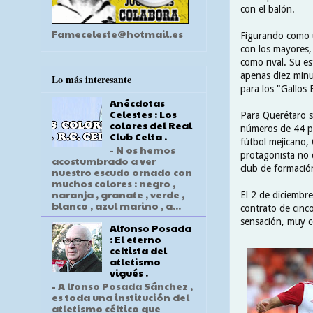
con el balón.
Fameceleste@hotmail.es
Figurando como u
con los mayores,
como rival. Su e
apenas diez minu
Lo más interesante
para los "Gallos 
Anécdotas
Celestes : Los
Para Querétaro 
colores del Real
números de 44 pa
Club Celta .
fútbol mejicano,
- N os hemos
protagonista no 
acostumbrado a ver
club de formació
nuestro escudo ornado con
muchos colores : negro ,
naranja , granate , verde ,
El 2 de diciembre
blanco , azul marino , a...
contrato de cinc
sensación, muy c
Alfonso Posada
: El eterno
celtista del
atletismo
vigués .
- A lfonso Posada Sánchez ,
es toda una institución del
atletismo céltico que