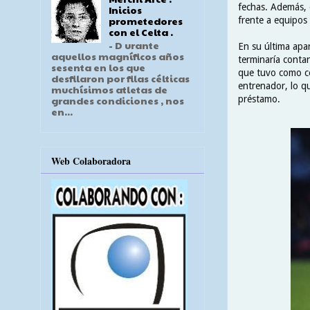
fechas. Además, 
Inicios
prometedores
frente a equipos 
con el Celta .
- D urante
En su última apar
aquellos magníficos años
terminaría conta
sesenta en los que
que tuvo como cé
desfilaron por filas célticas
entrenador, lo q
muchísimos atletas de
préstamo.
grandes condiciones , nos
en...
Web Colaboradora