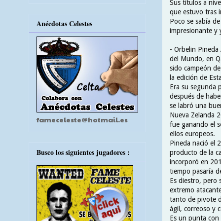
Sus títulos a niv
que estuvo tras i
Poco se sabía de 
Anécdotas Celestes
impresionante y 
- Orbelin Pineda
del Mundo, en Qa
sido campeón de 
la edición de Es
Era su segunda p
después de haber
se labró una bu
Nueva Zelanda 201
fameceleste@hotmail.es
fue ganando el s
ellos europeos.
Pineda nació el 
Busco los siguientes jugadores :
producto de la c
incorporó en 201
tiempo pasaría de
Es diestro, pero
extremo atacante
tanto de pivote 
ágil, correoso y 
Es un punta con 