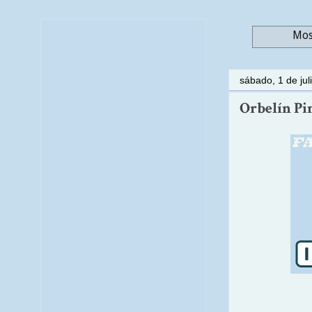
Mos
sábado, 1 de jul
Orbelín Pi