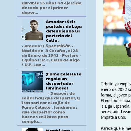
durante 55 años ha ejercido
de todo por el primer
depor...
Amador : Seis
partidos de Liga
defendiendo la
portería del
Celta .
- Amador López Miñán -
Nacido en A Coruña , el 28
de Enero de 1942 - Portero -
Equipos : R.C. Celta de Vigo
\ U.P. Lan...
¡Fame Celeste te
regala un
despertador
Orbelín ya empezó
luminoso!
enero de 2022 se
- Después de
forma, el joven 
soñar hay que despertar, y
El equipo estaba
tras sortear el cojín de
la Liga Española.
Fame Celeste , tendremos
que despertar como
necesitado Levan
buenos celtistas para
empate a uno.
cumplir...
Parece que el me
Merchi Arce :