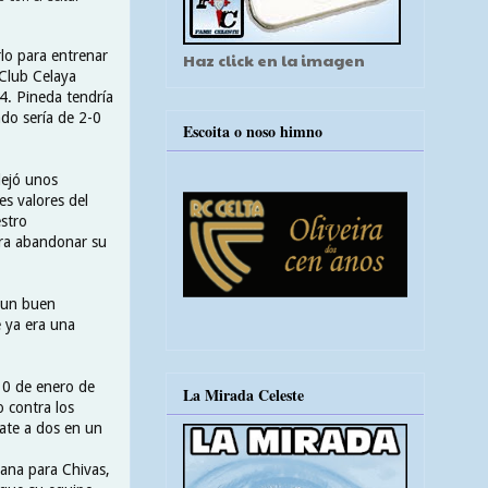
rlo para entrenar
Haz click en la imagen
 Club Celaya
4. Pineda tendría
do sería de 2-0
Escoita o noso himno
dejó unos
s valores del
stro
ara abandonar su
a un buen
e ya era una
10 de enero de
La Mirada Celeste
 contra los
ate a dos en un
iana para Chivas,