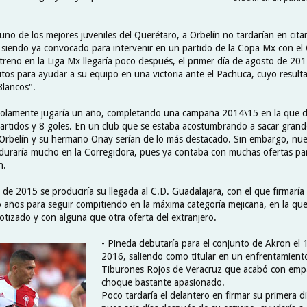
no de los mejores juveniles del Querétaro, a Orbelín no tardarían en cita
 siendo ya convocado para intervenir en un partido de la Copa Mx con el
streno en la Liga Mx llegaría poco después, el primer día de agosto de 201
tos para ayudar a su equipo en una victoria ante el Pachuca, cuyo resulta
Blancos".
solamente jugaría un año, completando una campaña 2014\15 en la que 
rtidos y 8 goles. En un club que se estaba acostumbrando a sacar grande
 Orbelín y su hermano Onay serían de lo más destacado. Sin embargo, nue
duraría mucho en la Corregidora, pues ya contaba con muchas ofertas p
n.
 de 2015 se produciría su llegada al C.D. Guadalajara, con el que firmarí
o años para seguir compitiendo en la máxima categoría mejicana, en la qu
otizado y con alguna que otra oferta del extranjero.
- Pineda debutaría para el conjunto de Akron el 
2016, saliendo como titular en un enfrentamiento
Tiburones Rojos de Veracruz que acabó con emp
choque bastante apasionado.
Poco tardaría el delantero en firmar su primera d