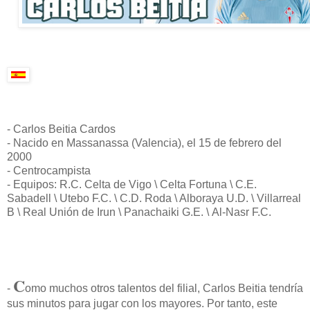
- Carlos Beitia Cardos
- Nacido en Massanassa (Valencia), el 15 de febrero del
2000
- Centrocampista
- Equipos: R.C. Celta de Vigo \ Celta Fortuna \ C.E.
Sabadell \ Utebo F.C. \ C.D. Roda \ Alboraya U.D. \ Villarreal
B \ Real Unión de Irun \ Panachaiki G.E. \ Al-Nasr F.C.
C
-
omo muchos otros talentos del filial, Carlos Beitia tendría
sus minutos para jugar con los mayores. Por tanto, este