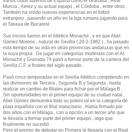
varios clubs sureños de España como el Granada , Real
Murcia , Xerez y su actual equipo , el Córdoba , entre otros .
También ha vivido nuevas experiencias en el fútbol
extranjero , pasando un año en la liga rumana jugando para
el Steaua de Bucarest .
Sus inicios fueron en el Atlético Monachil , y es que Abel
Gómez Moreno , natural de Sevilla ( 20-2-1982 ) , ha pasado
más tiempo de su vida en otras provincias andaluzas que en
la suya propia . De jugar en categorías modestas con el At.
Monachil y Granada 74 pasó a formar parte de la cantera del
Sevilla C.F. a finales del siglo pasado .
Pasó cinco temporadas en el Sevilla Atlético compitiendo en
las divisiones de Tercera , Segunda B y Segunda , hasta
realizar un cambio de filiales para fichar por el Málaga B .
Sin oportunidades en el primer equipo de su ciudad natal ,
Abel Gómez demuestra todo su potencial en la categoría de
plata española con el filial malacitano . Había firmado por
dos años con el Málaga , con a opción a un tercer año que
le llevaría a formar parte del primer equipo , algo que
finalmente no sucedió .
Pero el premio de debutar en Primera le llegaría con el Real