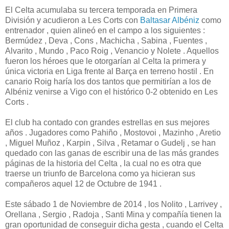
El Celta acumulaba su tercera temporada en Primera
División y acudieron a Les Corts con
Baltasar Albéniz
como
entrenador , quien alineó en el campo a los siguientes :
Bermúdez , Deva , Cons , Machicha , Sabina , Fuentes ,
Alvarito , Mundo , Paco Roig , Venancio y Nolete . Aquellos
fueron los héroes que le otorgarían al Celta la primera y
única victoria en Liga frente al Barça en terreno hostil . En
canario Roig haría los dos tantos que permitirían a los de
Albéniz venirse a Vigo con el histórico 0-2 obtenido en Les
Corts .
El club ha contado con grandes estrellas en sus mejores
años . Jugadores como Pahiño , Mostovoi , Mazinho , Aretio
, Miguel Muñoz , Karpin , Silva , Retamar o Gudelj , se han
quedado con las ganas de escribir una de las más grandes
páginas de la historia del Celta , la cual no es otra que
traerse un triunfo de Barcelona como ya hicieran sus
compañeros aquel 12 de Octubre de 1941 .
Este sábado 1 de Noviembre de 2014 , los Nolito , Larrivey ,
Orellana , Sergio , Radoja , Santi Mina y compañía tienen la
gran oportunidad de conseguir dicha gesta , cuando el Celta