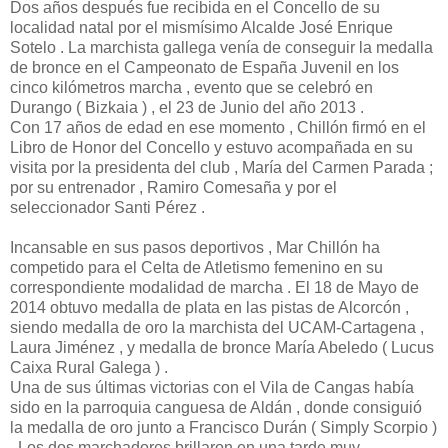
Dos años después fue recibida en el Concello de su
localidad natal por el mismísimo Alcalde José Enrique
Sotelo . La marchista gallega venía de conseguir la medalla
de bronce en el Campeonato de España Juvenil en los
cinco kilómetros marcha , evento que se celebró en
Durango ( Bizkaia ) , el 23 de Junio del año 2013 .
Con 17 años de edad en ese momento , Chillón firmó en el
Libro de Honor del Concello y estuvo acompañada en su
visita por la presidenta del club , María del Carmen Parada ;
por su entrenador , Ramiro Comesaña y por el
seleccionador Santi Pérez .
Incansable en sus pasos deportivos , Mar Chillón ha
competido para el Celta de Atletismo femenino en su
correspondiente modalidad de marcha . El 18 de Mayo de
2014 obtuvo medalla de plata en las pistas de Alcorcón ,
siendo medalla de oro la marchista del UCAM-Cartagena ,
Laura Jiménez , y medalla de bronce María Abeledo ( Lucus
Caixa Rural Galega ) .
Una de sus últimas victorias con el Vila de Cangas había
sido en la parroquia canguesa de Aldán , donde consiguió
la medalla de oro junto a Francisco Durán ( Simply Scorpio )
. Los dos marchadores brillaron en una tarde muy