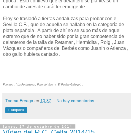
época . Esto conllevó que el delantero se plantease un
cambio de aires de carácter emergente .
Eloy se trasladó a tierras andaluzas para probar con el
Sevilla C.F. , que de aquella se hallaba en la categoría de
plata española . A partir de ahí no se supo más de aquel
extremo que de no haber sido por la gran competencia de
delanteros de la talla de Retamar , Hermidita , Roig , Juan
Vázquez o compañeros del Berbés como Juanín o Atienza ,
otro gallo hubiera cantado .
Fuentes : ( La Futbolteca , Faro de Vigo y El Pueblo Gallego ) .
Txema Ereaga
en
10:37
No hay comentarios:
Compartir
lunes, 27 de octubre de 2014
Vídeo del R.C. Celta 2014/15 .