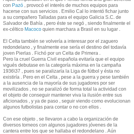
con
Pazó
, provocó el interés de muchos equipos para
hacerse con sus servicios . Emilio Cal lo intentó fichar junto
a su compañero Talladas para el equipo Galicia S.C. de
Salvador de Bahía , pero éste se negó , siendo finalmente el
ex-céltico
Macoco
quien marchara a Brasil en su lugar .
El Celta también se volvería a interesar por el zaguero
redondelano , y finalmente ese sería el destino del todavía
joven Pierlas . Fichó por un Celta de Primera .
Pero la cruel Guerra Civil española evitaría que el equipo
vigués debutase en la categoría máxima en la campaña
1936\37 , pues se paralizaría la Liga de fútbol y ésta no
existiría . Pero en el Celta , pese a la guerra y pese también
a la ausencia de la mayoría de sus jugadores por ser
movilizados , no se paralizó de forma total la actividad con
el objeto de conseguir mantener viva la ilusión entre sus
aficionados , y ya de paso , seguir viendo como evolucionan
algunos futbolistas para contar o no con ellos .
Con ese objeto , se llevaron a cabo la organización de
diversos torneos con algunos jugadores jóvenes de la
cantera entre los que se hallaba el redondelano . Aún