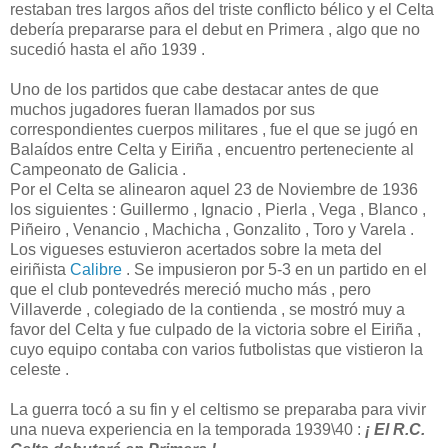
restaban tres largos años del triste conflicto bélico y el Celta
debería prepararse para el debut en Primera , algo que no
sucedió hasta el año 1939 .
Uno de los partidos que cabe destacar antes de que
muchos jugadores fueran llamados por sus
correspondientes cuerpos militares , fue el que se jugó en
Balaídos entre Celta y Eiriña , encuentro perteneciente al
Campeonato de Galicia .
Por el Celta se alinearon aquel 23 de Noviembre de 1936
los siguientes : Guillermo , Ignacio , Pierla , Vega , Blanco ,
Piñeiro , Venancio , Machicha , Gonzalito , Toro y Varela .
Los vigueses estuvieron acertados sobre la meta del
eiriñista
Calibre
. Se impusieron por 5-3 en un partido en el
que el club pontevedrés mereció mucho más , pero
Villaverde , colegiado de la contienda , se mostró muy a
favor del Celta y fue culpado de la victoria sobre el Eiriña ,
cuyo equipo contaba con varios futbolistas que vistieron la
celeste .
La guerra tocó a su fin y el celtismo se preparaba para vivir
una nueva experiencia en la temporada 1939\40 :
¡ El R.C.