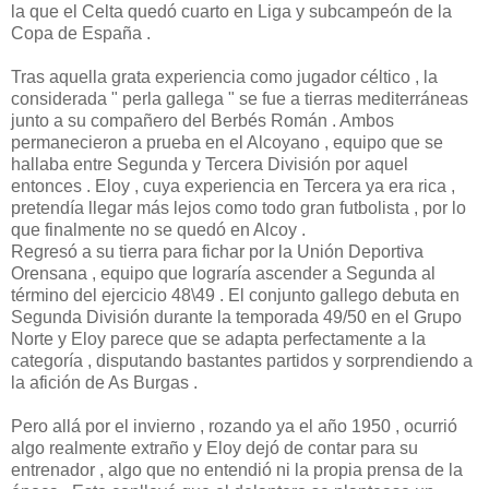
la que el Celta quedó cuarto en Liga y subcampeón de la
Copa de España .
Tras aquella grata experiencia como jugador céltico , la
considerada " perla gallega " se fue a tierras mediterráneas
junto a su compañero del Berbés Román . Ambos
permanecieron a prueba en el Alcoyano , equipo que se
hallaba entre Segunda y Tercera División por aquel
entonces . Eloy , cuya experiencia en Tercera ya era rica ,
pretendía llegar más lejos como todo gran futbolista , por lo
que finalmente no se quedó en Alcoy .
Regresó a su tierra para fichar por la Unión Deportiva
Orensana , equipo que lograría ascender a Segunda al
término del ejercicio 48\49 . El conjunto gallego debuta en
Segunda División durante la temporada 49/50 en el Grupo
Norte y Eloy parece que se adapta perfectamente a la
categoría , disputando bastantes partidos y sorprendiendo a
la afición de As Burgas .
Pero allá por el invierno , rozando ya el año 1950 , ocurrió
algo realmente extraño y Eloy dejó de contar para su
entrenador , algo que no entendió ni la propia prensa de la