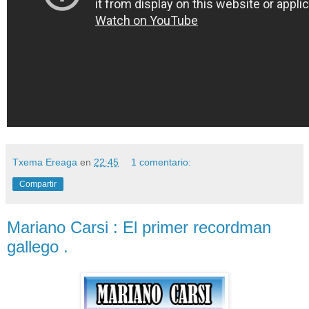
Txema Ereaga
en
22:45
1 comentario:
Compartir
Mariano Carsi : El primer recordman
gallego .