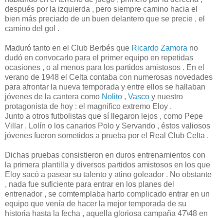
después por la izquierda , pero siempre camino hacia el
bien más preciado de un buen delantero que se precie , el
camino del gol .
Maduró tanto en el Club Berbés que
Ricardo Zamora
no
dudó en convocarlo para el primer equipo en repetidas
ocasiones , o al menos para los partidos amistosos . En el
verano de 1948 el Celta contaba con numerosas novedades
para afrontar la nueva temporada y entre ellos se hallaban
jóvenes de la cantera como
Nolito
,
Vasco
y nuestro
protagonista de hoy : el magnífico extremo Eloy .
Junto a otros futbolistas que sí llegaron lejos , como Pepe
Villar , Lolín o los canarios Polo y Servando , éstos valiosos
jóvenes fueron sometidos a prueba por el Real Club Celta .
Dichas pruebas consistieron en duros entrenamientos con
la primera plantilla y diversos partidos amistosos en los que
Eloy sacó a pasear su talento y atino goleador . No obstante
, nada fue suficiente para entrar en los planes del
entrenador , se comtemplaba harto complicado entrar en un
equipo que venía de hacer la mejor temporada de su
historia hasta la fecha , aquella gloriosa campaña 47\48 en