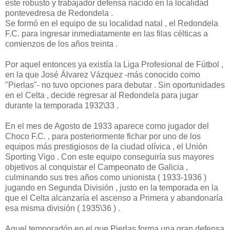
este robusto y trabajador defensa nacido en la localidad
pontevedresa de Redondela .
Se formó en el equipo de su localidad natal , el Redondela
F.C. para ingresar inmediatamente en las filas célticas a
comienzos de los años treinta .
Por aquel entonces ya existía la Liga Profesional de Fútbol ,
en la que José Álvarez Vázquez -más conocido como
"Pierlas"- no tuvo opciones para debutar . Sin oportunidades
en el Celta , decide regresar al Redondela para jugar
durante la temporada 1932\33 .
En el mes de Agosto de 1933 aparece como jugador del
Choco F.C. , para posteriormente fichar por uno de los
equipos más prestigiosos de la ciudad olívica , el Unión
Sporting Vigo . Con este equipo conseguiría sus mayores
objetivos al conquistar el Campeonato de Galicia ,
culminando sus tres años como unionista ( 1933-1936 )
jugando en Segunda División , justo en la temporada en la
que el Celta alcanzaría el ascenso a Primera y abandonaría
esa misma división ( 1935\36 ) .
Aquel temporadón en el que Pierlas forma una gran defensa