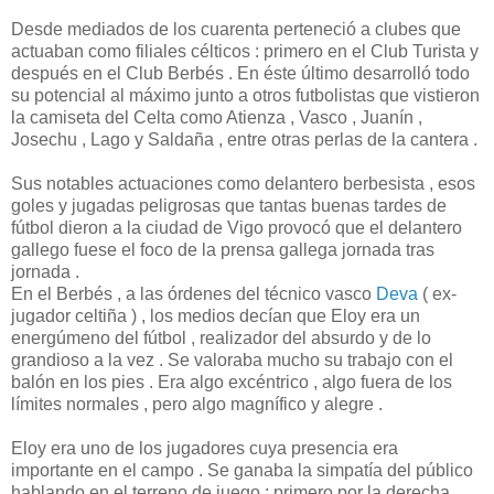
Desde mediados de los cuarenta perteneció a clubes que
actuaban como filiales célticos : primero en el Club Turista y
después en el Club Berbés . En éste último desarrolló todo
su potencial al máximo junto a otros futbolistas que vistieron
la camiseta del Celta como Atienza , Vasco , Juanín ,
Josechu , Lago y Saldaña , entre otras perlas de la cantera .
Sus notables actuaciones como delantero berbesista , esos
goles y jugadas peligrosas que tantas buenas tardes de
fútbol dieron a la ciudad de Vigo provocó que el delantero
gallego fuese el foco de la prensa gallega jornada tras
jornada .
En el Berbés , a las órdenes del técnico vasco
Deva
( ex-
jugador celtiña ) , los medios decían que Eloy era un
energúmeno del fútbol , realizador del absurdo y de lo
grandioso a la vez . Se valoraba mucho su trabajo con el
balón en los pies . Era algo excéntrico , algo fuera de los
límites normales , pero algo magnífico y alegre .
Eloy era uno de los jugadores cuya presencia era
importante en el campo . Se ganaba la simpatía del público
hablando en el terreno de juego ; primero por la derecha ,