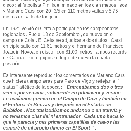
disco ; el futbolista Pinilla eliminado en los cien metros lisos
y Mariano Carsi con 20" 3/5 en 110 metros vallas y 5,75
metros en salto de longitud .
En 1925 volvió el Celta a participar en los campeonatos
regionales . Fue el 13 de Septiembre , de nuevo en el
campo de Coia . El Celta se adjudicaría dos títulos : Carsi
en triple salto con 11,61 metros y el hermano de Francisco ,
Joaquín Novoa en disco , con 31,00 metros , ambos records
de Galicia . Por equipos se logró de nuevo la cuarta
posición .
Es interesante reproducir los comentarios de Mariano Carsi
que hiciera tiempo atrás para Faro de Vigo y reflejan el "
status " atlético de la época :
" Entrenábamos dos o tres
veces por semana , solamente en primavera y verano .
Lo hacíamos primero en el Campo de Coia y también en
el Fortuna de Bouzas y después en el Estadio de
Balaídos . Nos trasladábamos andando o en tranvía y
no teníamos chándal ni entrenador . Cada uno hacía lo
que le parecía y mis primeras zapatillas de clavos las
compré de mi propio dinero en El Sport "
.