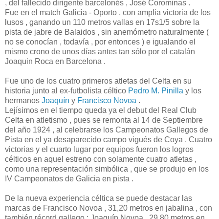
, del fallecido dirigente barcelonés , José Corominas .
Fue en el match Galicia - Oporto , con amplia victoria de los
lusos , ganando un 110 metros vallas en 17s1/5 sobre la
pista de jabre de Balaidos , sin anemómetro naturalmente (
no se conocían , todavía , por entonces ) e igualando el
mismo crono de unos días antes tan sólo por el catalán
Joaquin Roca en Barcelona .
Fue uno de los cuatro primeros atletas del Celta en su
historia junto al ex-futbolista céltico
Pedro M. Pinilla
y los
hermanos
Joaquín
y
Francisco Novoa
.
Lejísimos en el tiempo queda ya el debut del Real Club
Celta en atletismo , pues se remonta al 14 de Septiembre
del año 1924 , al celebrarse los Campeonatos Gallegos de
Pista en el ya desaparecido campo vigués de Coya . Cuatro
victorias y el cuarto lugar por equipos fueron los logros
célticos en aquel estreno con solamente cuatro atletas ,
como una representación simbólica , que se produjo en los
IV Campeonatos de Galicia en pista .
De la nueva experiencia céltica se puede destacar las
marcas de Francisco Novoa , 31,20 metros en jabalina , con
también récord gallego ; Joaquín Novoa , 29,80 metros en