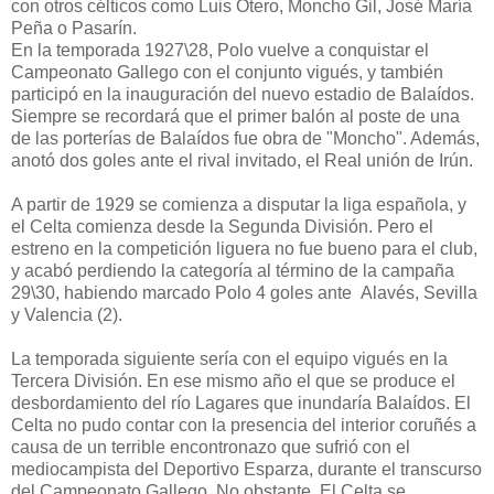
con otros célticos como Luis Otero, Moncho Gil, José María
Peña o Pasarín.
En la temporada 1927\28, Polo vuelve a conquistar el
Campeonato Gallego con el conjunto vigués, y también
participó en la inauguración del nuevo estadio de Balaídos.
Siempre se recordará que el primer balón al poste de una
de las porterías de Balaídos fue obra de "Moncho". Además,
anotó dos goles ante el rival invitado, el Real unión de Irún.
A partir de 1929 se comienza a disputar la liga española, y
el Celta comienza desde la Segunda División. Pero el
estreno en la competición liguera no fue bueno para el club,
y acabó perdiendo la categoría al término de la campaña
29\30, habiendo marcado Polo 4 goles ante Alavés, Sevilla
y Valencia (2).
La temporada siguiente sería con el equipo vigués en la
Tercera División. En ese mismo año el que se produce el
desbordamiento del río Lagares que inundaría Balaídos. El
Celta no pudo contar con la presencia del interior coruñés a
causa de un terrible encontronazo que sufrió con el
mediocampista del Deportivo Esparza, durante el transcurso
del Campeonato Gallego. No obstante, El Celta se