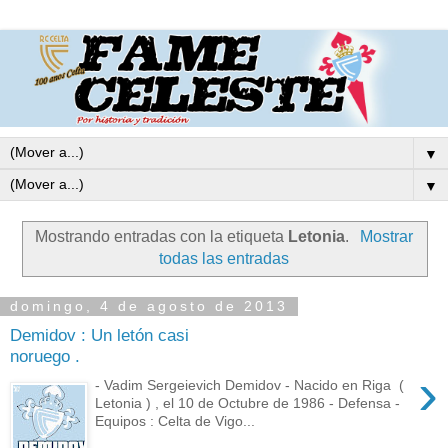
▼
▼
Mostrando entradas con la etiqueta
Letonia
.
Mostrar
todas las entradas
domingo, 4 de agosto de 2013
Demidov : Un letón casi
noruego .
›
- Vadim Sergeievich Demidov - Nacido en Riga (
Letonia ) , el 10 de Octubre de 1986 - Defensa -
Equipos : Celta de Vigo...