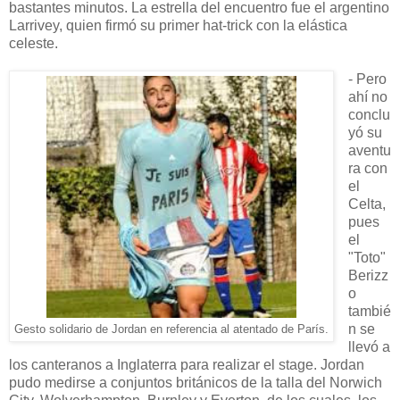
bastantes minutos. La estrella del encuentro fue el argentino
Larrivey, quien firmó su primer hat-trick con la elástica
celeste.
- Pero
ahí no
conclu
yó su
aventu
ra con
el
Celta,
pues
el
"Toto"
Berizz
o
tambié
n se
Gesto solidario de Jordan en referencia al atentado de París.
llevó a
los canteranos a Inglaterra para realizar el stage. Jordan
pudo medirse a conjuntos británicos de la talla del Norwich