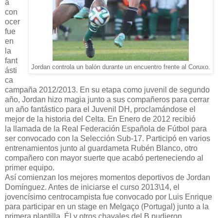
a
con
ocer
fue
en
la
fant
Jordan controla un balón durante un encuentro frente al Coruxo.
ásti
ca
campaña 2012/2013. En su etapa como juvenil de segundo
año, Jordan hizo magia junto a sus compañeros para cerrar
un año fantástico para el Juvenil DH, proclamándose el
mejor de la historia del Celta. En Enero de 2012 recibió
la llamada de la Real Federación Española de Fútbol para
ser convocado con la Selección Sub-17. Participó en varios
entrenamientos junto al guardameta Rubén Blanco, otro
compañero con mayor suerte que acabó perteneciendo al
primer equipo.
Así comienzan los mejores momentos deportivos de Jordan
Domínguez. Antes de iniciarse el curso 2013\14, el
jovencísimo centrocampista fue convocado por Luis Enrique
para participar en un stage en Melgaço (Portugal) junto a la
primera plantilla. Él y otros chavales del B pudieron