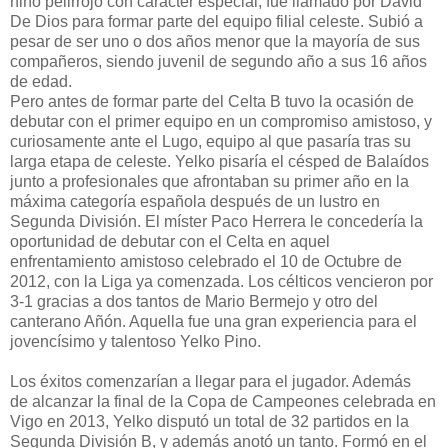
niño pelirrojo con carácter especial, fue llamado por David
De Dios para formar parte del equipo filial celeste. Subió a
pesar de ser uno o dos años menor que la mayoría de sus
compañeros, siendo juvenil de segundo año a sus 16 años
de edad.
Pero antes de formar parte del Celta B tuvo la ocasión de
debutar con el primer equipo en un compromiso amistoso, y
curiosamente ante el Lugo, equipo al que pasaría tras su
larga etapa de celeste. Yelko pisaría el césped de Balaídos
junto a profesionales que afrontaban su primer año en la
máxima categoría española después de un lustro en
Segunda División. El míster Paco Herrera le concedería la
oportunidad de debutar con el Celta en aquel
enfrentamiento amistoso celebrado el 10 de Octubre de
2012, con la Liga ya comenzada. Los célticos vencieron por
3-1 gracias a dos tantos de Mario Bermejo y otro del
canterano Añón. Aquella fue una gran experiencia para el
jovencísimo y talentoso Yelko Pino.
Los éxitos comenzarían a llegar para el jugador. Además
de alcanzar la final de la Copa de Campeones celebrada en
Vigo en 2013, Yelko disputó un total de 32 partidos en la
Segunda División B, y además anotó un tanto. Formó en el