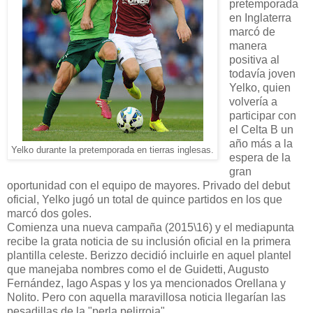
pretemporada
en Inglaterra
marcó de
manera
positiva al
todavía joven
Yelko, quien
volvería a
participar con
el Celta B un
año más a la
Yelko durante la pretemporada en tierras inglesas.
espera de la
gran
oportunidad con el equipo de mayores. Privado del debut
oficial, Yelko jugó un total de quince partidos en los que
marcó dos goles.
Comienza una nueva campaña (2015\16) y el mediapunta
recibe la grata noticia de su inclusión oficial en la primera
plantilla celeste. Berizzo decidió incluirle en aquel plantel
que manejaba nombres como el de Guidetti, Augusto
Fernández, Iago Aspas y los ya mencionados Orellana y
Nolito. Pero con aquella maravillosa noticia llegarían las
pesadillas de la "perla pelirroja"...