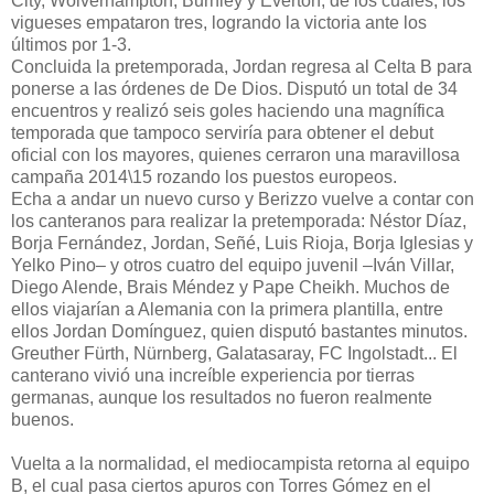
City, Wolverhampton, Burnley y Everton, de los cuales, los
vigueses empataron tres, logrando la victoria ante los
últimos por 1-3.
Concluida la pretemporada, Jordan regresa al Celta B para
ponerse a las órdenes de De Dios. Disputó un total de 34
encuentros y realizó seis goles haciendo una magnífica
temporada que tampoco serviría para obtener el debut
oficial con los mayores, quienes cerraron una maravillosa
campaña 2014\15 rozando los puestos europeos.
Echa a andar un nuevo curso y Berizzo vuelve a contar con
los canteranos para realizar la pretemporada: Néstor Díaz,
Borja Fernández, Jordan, Señé, Luis Rioja, Borja Iglesias y
Yelko Pino– y otros cuatro del equipo juvenil –Iván Villar,
Diego Alende, Brais Méndez y Pape Cheikh. Muchos de
ellos viajarían a Alemania con la primera plantilla, entre
ellos Jordan Domínguez, quien disputó bastantes minutos.
Greuther Fürth, Nürnberg, Galatasaray, FC Ingolstadt... El
canterano vivió una increíble experiencia por tierras
germanas, aunque los resultados no fueron realmente
buenos.
Vuelta a la normalidad, el mediocampista retorna al equipo
B, el cual pasa ciertos apuros con Torres Gómez en el