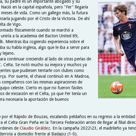
ia, su padre es un importante abogado y su
Nació en la capital española, pero "Fer" llegaría
 meses de vida. Como un gallego más, la futura
niciaría jugando por el Cristo de la Victoria. De ahí
elta de Vigo.
ormado físicamente cuando se marchó a
se uniría a la academia del Bacton United 89,
lk. Mientras iba cogiendo experiencia sobre el
ba su habla inglesa, algo que le iba a servir para
y lejano.
ara continuar creciendo al lado de otras perlas de
.C. Celta. Se notó mucho su mejora y muchos ya
gentes que pudiesen tentarle con clubes como
rça. Por suerte, el chaval continuó en A Madroa,
 compañeros con las mismas aspiraciones de
equipo celeste. Cierto es que no fueron fáciles
 de iniciación en el Celta, ya que Fer tenía un
 era necesaria la aportación de buenos
por el Rápido de Bouzas, escalando peldaños en su regreso a la entidad c
a el Celta Gran Peña en la Tercera Federación antes de llegar al filial dire
 órdenes de
Claudio Giráldez
. En la campaña 2022\23, el madrileño ya tend
errota a domicilio frente al Badajoz (1-0).