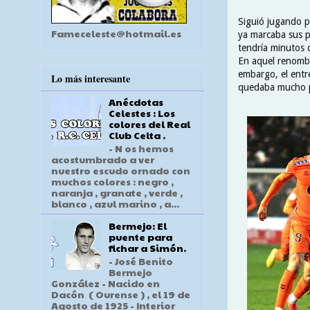
Siguió jugando p
Fameceleste@hotmail.es
ya marcaba sus p
tendría minutos 
En aquel renombr
embargo, el entr
Lo más interesante
quedaba mucho p
Anécdotas
Celestes : Los
colores del Real
Club Celta .
- N os hemos
acostumbrado a ver
nuestro escudo ornado con
muchos colores : negro ,
naranja , granate , verde ,
blanco , azul marino , a...
Bermejo: El
puente para
fichar a Simón.
- José Benito
Bermejo
González - Nacido en
Dacón ( Ourense ) , el 19 de
Agosto de 1925 - Interior