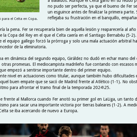
a Balaídos. Aunque el Celta ganó en su feudo p
no pudo ser perfecta, ya que el bueno de Fer se
un esguince antes de finalizar la primera parte.
reflejaba su frustración en el banquillo, empañ
 para el Celta en Copa.
ía la pena. Fer se recuperaría bien de aquella lesión y reaparecería al año
 la Copa del Rey en el que el Celta caería en el Santiago Bernabéu (5-2).
el equipo gallego forzó la prórroga y solo una mala actuación arbitral ha
ncedor de la eliminatoria.
ba en dinámica del segundo equipo, Giráldez no dudó en echar mano del
 otras promesas. El mediocampista madrileño fue contando con escasos m
 que empezó a sentirse importante dentro del primer equipo.
ente nivel en actuaciones como titular, aunque también hubo dificultades 
quel buen empate que se sacó de Madrid frente al Atlético (1-1). No obst
 ritmo para afrontar el tramo final de la temporada 2024\25.
e frente al Mallorca cuando Fer anotó su primer gol en LaLiga, un tanto 
tismo para sacar una importante victoria por tierras baleares (1-2). A me
 Celta se iba acercando de nuevo a Europa.