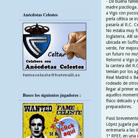
- De buena famil
madre psicóloga. 
a Vigo con pocos
Anécdotas Celestes
perla céltica se i
pasaría al R.C. C
No estaba muy f
Inglaterra. Allí 
ubicada en Suffo
verde, Fer mejora
un futuro no mu
Retornó a Vigo p
la cantera del R
temían por los a
fameceleste@hotmail.es
Real Madrid o Ba
rodeado de otros
llegar al primer 
Busco los siguientes jugadores :
aquellos momentos
físico delicado y
preparadores.
Pasó brevemente 
López jugaría par
entrenaría a las
1ª RFEF, en una d