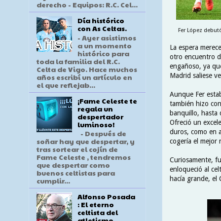
derecho - Equipos: R.C. Cel...
Día histórico
con As Celtas.
Fer López debutó
- Ayer asistimos
a un momento
La espera merecer
histórico para
otro encuentro de
toda la familia del R.C.
engañoso, ya que 
Celta de Vigo. Hace muchos
Madrid saliese ve
años escribí un artículo en
el que reflejab...
Aunque Fer esta
¡Fame Celeste te
también hizo con
regala un
banquillo, hasta
despertador
Ofreció un excel
luminoso!
duros, como en a
- Después de
soñar hay que despertar, y
cogería el mejor
tras sortear el cojín de
Fame Celeste , tendremos
Curiosamente, fu
que despertar como
enloqueció al cel
buenos celtistas para
hacía grande, el
cumplir...
Alfonso Posada
: El eterno
celtista del
atletismo