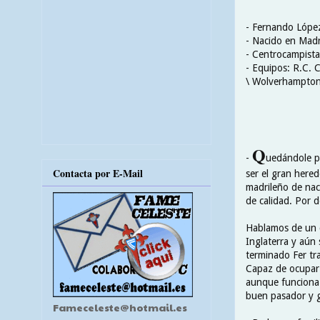
- Fernando Lópe
- Nacido en Madr
- Centrocampista
- Equipos: R.C. C
\ Wolverhampton
Q
-
uedándole p
Contacta por E-Mail
ser el gran hered
madrileño de nac
de calidad. Por d
Hablamos de un c
Inglaterra y aún 
terminado Fer t
Capaz de ocupar 
aunque funciona
buen pasador y 
Fameceleste@hotmail.es