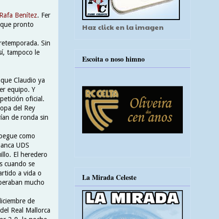
Rafa Benítez
. Fer
 que pronto
Haz click en la imagen
pretemporada. Sin
sí, tampoco le
Escoita o noso himno
 que Claudio ya
er equipo. Y
tición oficial.
Copa del Rey
ían de ronda sin
spegue como
amanca UDS
lo. El heredero
as cuando se
rtido a vida o
La Mirada Celeste
esperaban mucho
diciembre de
 del Real Mallorca