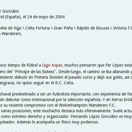
z González
id (España), el 24 de mayo de 2004
elta de Vigo \ Celta Fortuna \ Gran Peña \ Rápido de Bouzas \ Victoria F.
 Wanderers.
oco tiempo de fútbol a
Iago Aspas
, muchos pensaron que Fer López esta
ero del "Príncipe de las Bateas". Desde luego, el camino se iba allanando p
imiento debutó en Primera División el pasado curso y dejó sus goles, así 
esgracia, no quiso seguir en el R.C. Celta.
haval predestinado a ser un futbolista importante, con experiencia de f
sin debutar como internacional por la selección española. Y en tierras brit
ras su reciente compromiso con el Wolverhampton Wanderers F.C.
varias posiciones, este muchacho destaca más ofensivamente. Suele actu
 como extremo derecho y organizador. Fernando López González es muy 
goleador. Además le acompaña un físico muy poderoso.