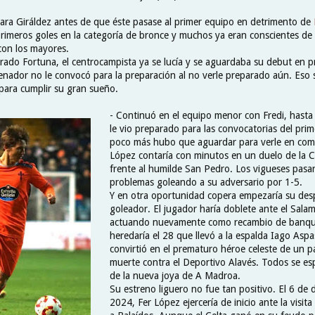
ara Giráldez antes de que éste pasase al primer equipo en detrimento de
rimeros goles en la categoría de bronce y muchos ya eran conscientes de
con los mayores.
ado Fortuna, el centrocampista ya se lucía y se aguardaba su debut en 
enador no le convocó para la preparación al no verle preparado aún. Eso 
ara cumplir su gran sueño.
- Continuó en el equipo menor con Fredi, hasta
le vio preparado para las convocatorias del prim
poco más hubo que aguardar para verle en compe
López contaría con minutos en un duelo de la 
frente al humilde San Pedro. Los vigueses pasar
problemas goleando a su adversario por 1-5.
Y en otra oportunidad copera empezaría su de
goleador. El jugador haría doblete ante el Sal
actuando nuevamente como recambio de banquil
heredaría el 28 que llevó a la espalda Iago Asp
convirtió en el prematuro héroe celeste de un pa
muerte contra el Deportivo Alavés. Todos se 
de la nueva joya de A Madroa.
Su estreno liguero no fue tan positivo. El 6 de 
2024, Fer López ejercería de inicio ante la visita