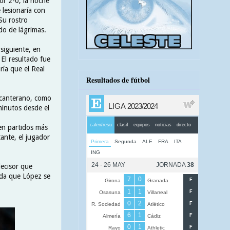
or 2-0, la noche
 lesionaría con
 Su rostro
ado de lágrimas.
 siguiente, en
 El resultado fue
ría que el Real
Resultados de fútbol
 canterano, como
inutos desde el
en partidos más
ante, el jugador
decisor que
dida que López se