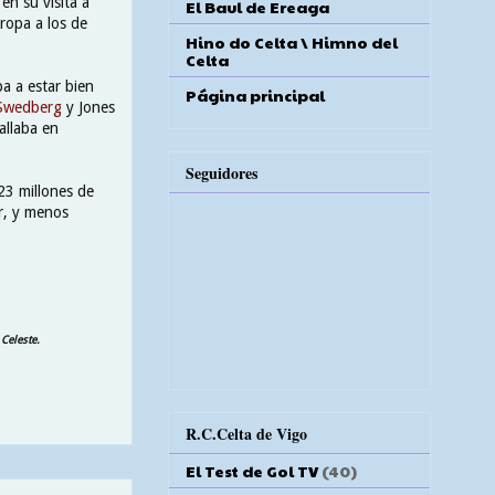
en su visita a
El Baul de Ereaga
uropa a los de
Hino do Celta \ Himno del
Celta
ba a estar bien
Página principal
 Swedberg
y Jones
allaba en
Seguidores
23 millones de
r, y menos
Celeste.
R.C.Celta de Vigo
El Test de Gol TV
(40)