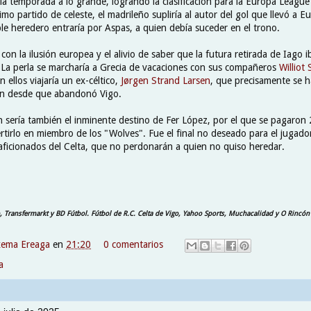
 la temporada a lo grande, logrando la clasificación para la Europa League 
imo partido de celeste, el madrileño supliría al autor del gol que llevó a E
ble heredero entraría por Aspas, a quien debía suceder en el trono.
 con la ilusión europea y el alivio de saber que la futura retirada de Iago i
. La perla se marcharía a Grecia de vacaciones con sus compañeros
Williot
n ellos viajaría un ex-céltico,
Jørgen Strand Larsen
, que precisamente se h
n desde que abandonó Vigo.
sería también el inminente destino de Fer López, por el que se pagaron 
rtirlo en miembro de los "Wolves". Fue el final no deseado para el jugado
aficionados del Celta, que no perdonarán a quien no quiso heredar.
, Transfermarkt y BD Fútbol. Fútbol de R.C. Celta de Vigo, Yahoo Sports, Muchacalidad y O Rincón 
xema Ereaga
en
21:20
0 comentarios
a