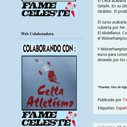
El Celta acabaría
Getafe. En su últ
Giráldez. El posi
El curso acabaría
cubierta por Fer
El Abdellaoui. Co
Web Colaboradora
el
Wolverhampto
Y Wolverhampton 
euros para conve
deseado por los 
*Fuentes: Faro de Vigo
Publicado por
T
Etiquetas:
Españ