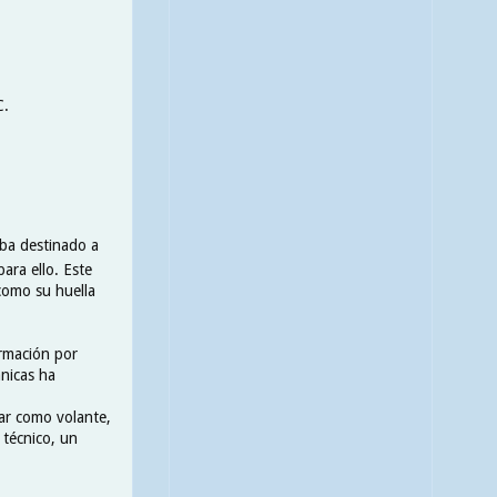
C.
ba destinado a
ara ello. Este
como su huella
ormación por
ánicas ha
ar como volante,
técnico, un