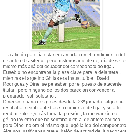
- La afición parecía estar encantada con el rendimiento del
delantero brasileño , pero misteriosamente dejaría de ser el
mismo más allá del ecuador del campeonato de liga .
Eusebio no encontraba la pieza clave para la delantera ,
mientras el argelino Ghilas era insustituíble , David
Rodríguez y Dinei se peleaban por el puesto de atacante
titular , pero ninguno de los dos parecían convencer al
preparador vallisoletano .
Dinei sólo haría dos goles desde la 23ª jornada , algo que
resultaba inexplicable tras su comienzo de liga y su alto
rendimiento . Quizás fuera la presión , la motivación o el
gélido invierno que no sentaba bien al delantero carioca ,
pero Dinei no era el mismo que jugó la ida del campeonato .
Algunos justificaban que el bajón de actitud del jugador era