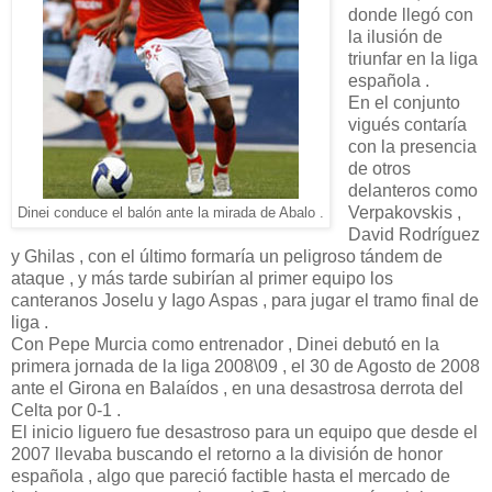
donde llegó con
la ilusión de
triunfar en la liga
española .
En el conjunto
vigués contaría
con la presencia
de otros
delanteros como
Verpakovskis ,
Dinei conduce el balón ante la mirada de Abalo .
David Rodríguez
y Ghilas , con el último formaría un peligroso tándem de
ataque , y más tarde subirían al primer equipo los
canteranos Joselu y Iago Aspas , para jugar el tramo final de
liga .
Con Pepe Murcia como entrenador , Dinei debutó en la
primera jornada de la liga 2008\09 , el 30 de Agosto de 2008
ante el Girona en Balaídos , en una desastrosa derrota del
Celta por 0-1 .
El inicio liguero fue desastroso para un equipo que desde el
2007 llevaba buscando el retorno a la división de honor
española , algo que pareció factible hasta el mercado de