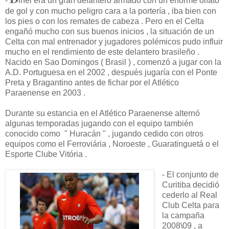
-
inei era un gran delantero armado con un enorme olfato
de gol y con mucho peligro cara a la portería , iba bien con
los pies o con los remates de cabeza . Pero en el Celta
engañó mucho con sus buenos inicios , la situación de un
Celta con mal entrenador y jugadores polémicos pudo influir
mucho en el rendimiento de este delantero brasileño .
Nacido en Sao Domingos ( Brasil ) , comenzó a jugar con la
A.D. Portuguesa en el 2002 , después jugaría con el Ponte
Preta y Bragantino antes de fichar por el Atlético
Paraenense en 2003 .
Durante su estancia en el Atlético Paraenense alternó
algunas temporadas jugando con el equipo también
conocido como " Huracán " , jugando cedido con otros
equipos como el Ferroviária , Noroeste , Guaratinguetá o el
Esporte Clube Vitória .
- El conjunto de
Curitiba decidió
cederlo al Real
Club Celta para
la campaña
2008\09 , a