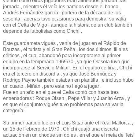
viendo como otros jugadores eran alineados jornada tras
jornada , mientras él veía los partidos desde el banco .
Andrés Fernández garcía , portero de la década de los
sesenta , apenas tuvo ocasiones para demostrar su valía
con el Celta de Vigo , aunque la historia de un club también
depende de futbolistas como Chchí .
Este guardameta vigués , venía de jugar en el Rápido de
Bouzas , el turista y el Gran Peña , los dos últimos filiales
célticos , el cual abandonó para incorporarse al primer
equipo en la temporada 1969\70 , ya que Olasola tuvo que
incorporarse al Servicio Militar . En el equipo celtiña , Chchí
era el tercero en discordia , ya que José Bermúdez y
Rodrigo Payno también estaban en plantilla , e incluso hubo
un cuarto , Miñán , pero este no llegó a jugar .
Fue en un año en el que el Celta contó con hasta tres
entrenadores : Roque Olsen , Pepe Villar y Juanito Arza , y
es que el conjunto vigués tuvo problemas para salvar la
categoría .
Su primer partido fue en el Luis Sitjar ante el Real Mallorca ,
un 15 de Febrero de 1970 . Chichí cuajó una discreta
actuación en un choque sin goles , en el que el meta de Teis