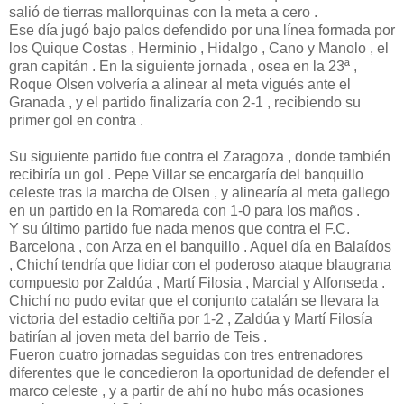
salió de tierras mallorquinas con la meta a cero .
Ese día jugó bajo palos defendido por una línea formada por
los Quique Costas , Herminio , Hidalgo , Cano y Manolo , el
gran capitán . En la siguiente jornada , osea en la 23ª ,
Roque Olsen volvería a alinear al meta vigués ante el
Granada , y el partido finalizaría con 2-1 , recibiendo su
primer gol en contra .
Su siguiente partido fue contra el Zaragoza , donde también
recibiría un gol . Pepe Villar se encargaría del banquillo
celeste tras la marcha de Olsen , y alinearía al meta gallego
en un partido en la Romareda con 1-0 para los maños .
Y su último partido fue nada menos que contra el F.C.
Barcelona , con Arza en el banquillo . Aquel día en Balaídos
, Chichí tendría que lidiar con el poderoso ataque blaugrana
compuesto por Zaldúa , Martí Filosia , Marcial y Alfonseda .
Chichí no pudo evitar que el conjunto catalán se llevara la
victoria del estadio celtiña por 1-2 , Zaldúa y Martí Filosía
batirían al joven meta del barrio de Teis .
Fueron cuatro jornadas seguidas con tres entrenadores
diferentes que le concedieron la oportunidad de defender el
marco celeste , y a partir de ahí no hubo más ocasiones