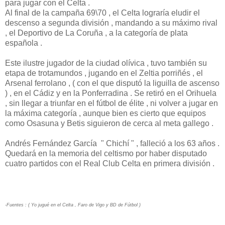
para jugar con el Celta .
Al final de la campaña 69\70 , el Celta lograría eludir el
descenso a segunda división , mandando a su máximo rival
, el Deportivo de La Coruña , a la categoría de plata
española .
Este ilustre jugador de la ciudad olívica , tuvo también su
etapa de trotamundos , jugando en el Zeltia porriñés , el
Arsenal ferrolano , ( con el que disputó la liguilla de ascenso
) , en el Cádiz y en la Ponferradina . Se retiró en el Orihuela
, sin llegar a triunfar en el fútbol de élite , ni volver a jugar en
la máxima categoría , aunque bien es cierto que equipos
como Osasuna y Betis siguieron de cerca al meta gallego .
Andrés Fernández García " Chichí " , falleció a los 63 años .
Quedará en la memoria del celtismo por haber disputado
cuatro partidos con el Real Club Celta en primera división .
-Fuentes : ( Yo jugué en el Celta , Faro de Vigo y BD de Fútbol )