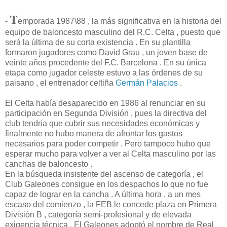
T
-
emporada 1987\88 , la más significativa en la historia del
equipo de baloncesto masculino del R.C. Celta , puesto que
será la última de su corta existencia . En su plantilla
formaron jugadores como David Grau , un joven base de
veinte años procedente del F.C. Barcelona . En su única
etapa como jugador celeste estuvo a las órdenes de su
paisano , el entrenador celtiña
Germán Palacios
.
El Celta había desaparecido en 1986 al renunciar en su
participación en Segunda División , pues la directiva del
club tendría que cubrir sus necesidades económicas y
finalmente no hubo manera de afrontar los gastos
necesarios para poder competir . Pero tampoco hubo que
esperar mucho para volver a ver al Celta masculino por las
canchas de baloncesto .
En la búsqueda insistente del ascenso de categoría , el
Club Galeones consigue en los despachos lo que no fue
capaz de lograr en la cancha . A última hora , a un mes
escaso del comienzo , la FEB le concede plaza en Primera
División B , categoría semi-profesional y de elevada
exigencia técnica . El Galeones adoptó el nombre de Real