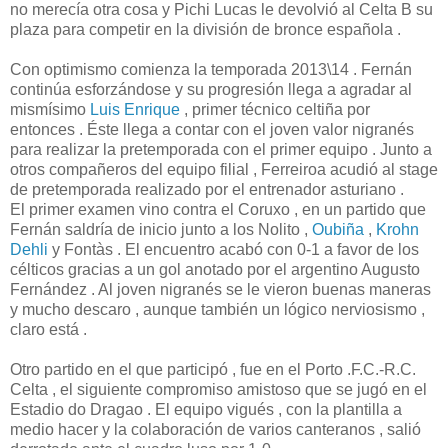
no merecía otra cosa y Pichi Lucas le devolvió al Celta B su
plaza para competir en la división de bronce española .
Con optimismo comienza la temporada 2013\14 . Fernán
continúa esforzándose y su progresión llega a agradar al
mismísimo
Luis Enrique
, primer técnico celtiña por
entonces . Éste llega a contar con el joven valor nigranés
para realizar la pretemporada con el primer equipo . Junto a
otros compañeros del equipo filial , Ferreiroa acudió al stage
de pretemporada realizado por el entrenador asturiano .
El primer examen vino contra el Coruxo , en un partido que
Fernán saldría de inicio junto a los Nolito ,
Oubiña
,
Krohn
Dehli
y Fontàs . El encuentro acabó con 0-1 a favor de los
célticos gracias a un gol anotado por el argentino Augusto
Fernández . Al joven nigranés se le vieron buenas maneras
y mucho descaro , aunque también un lógico nerviosismo ,
claro está .
Otro partido en el que participó , fue en el Porto .F.C.-R.C.
Celta , el siguiente compromiso amistoso que se jugó en el
Estadio do Dragao . El equipo vigués , con la plantilla a
medio hacer y la colaboración de varios canteranos , salió