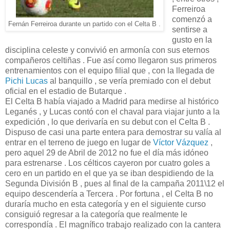
Ferreiroa
comenzó a
Fernán Ferreiroa durante un partido con el Celta B .
sentirse a
gusto en la
disciplina celeste y convivió en armonía con sus eternos
compañeros celtiñas . Fue así como llegaron sus primeros
entrenamientos con el equipo filial que , con la llegada de
Pichi Lucas
al banquillo , se vería premiado con el debut
oficial en el estadio de Butarque .
El Celta B había viajado a Madrid para medirse al histórico
Leganés , y Lucas contó con el chaval para viajar junto a la
expedición , lo que derivaría en su debut con el Celta B .
Dispuso de casi una parte entera para demostrar su valía al
entrar en el terreno de juego en lugar de
Víctor Vázquez
,
pero aquel 29 de Abril de 2012 no fue el día más idóneo
para estrenarse . Los célticos cayeron por cuatro goles a
cero en un partido en el que ya se iban despidiendo de la
Segunda División B , pues al final de la campaña 2011\12 el
equipo descendería a Tercera . Por fortuna , el Celta B no
duraría mucho en esta categoría y en el siguiente curso
consiguió regresar a la categoría que realmente le
correspondía . El magnífico trabajo realizado con la cantera