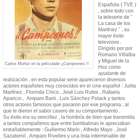
Española ( TVE )
, sobre todo con
la teleserie de "
La casa de los
Martínez " , su
mayor éxito
televisivo .
Dirigido por por
Romano Villalba
y Miguel de la
Carlos Muñoz en la películade ¡¡Campeones !! .
Hoz como
ayudante de
realización , en esta popular serie aparecieron diversos
actores españoles muy conocidos en el cine español : Julita
Martínez , Florinda Chico , José Luis Rubio , Rafaela
Aparicio , Amparo Baró , Luis Sánchez Polack y tantos
otros actores famosos que pasaron por ese programa , al
que le dieron el sabor casero de su comportamiento .
Su éxito era su sencillez , la hombría de bien que transmitía
a tantos compañeros que entre bambalinas le apreciaban
entrañablemente : Guillermo Marín , Alfredo Mayo , José
Sazatornil , Amparo Rivelles y una lista interminable de