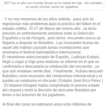
1977 fue un año con muchas lluvias en la ciudad de Vigo . Así entraban
al campo muchas veces los jugadores .
- Y no nos movemos de los años setenta , pues aún se
registrarían más problemas para la práctica del fútbol en el
estadio celtiña . El 27 de Marzo del mismo año , se tenía
previsto un enfrentamiento amistoso entre la Selección
Española y la de Hungría , pero dicho encuentro nunca se
llegaría a disputar en Balaídos . Las incesantes lluvias de
aquel año habían causado tantas inundaciones que
arruinaría el festival balompédico internacional .
El mismísimo seleccionador de España , Ladislao Kubala ,
llegó a viajar a Vigo para redactar un informe en el que se
confirmaría o descartaría la celebración del encuentro , ya
que aún restaban veinte días . Finalmente , Kubala descartó
Balaídos como escenario del compromiso internacional y el
partido se celebraría en Alicante ( Estadio José Rico Pérez )
. El hispano-húngaro había comprobado el penoso estado
del césped y tomó la decisión de descartar Balaídos por
temor a las lesiones de los jugadores .
Al final del curso se estimaron unos ocho millones de