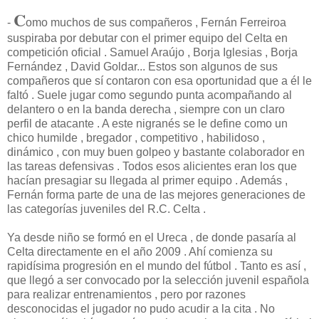
C
-
omo muchos de sus compañeros , Fernán Ferreiroa
suspiraba por debutar con el primer equipo del Celta en
competición oficial . Samuel Araújo , Borja Iglesias , Borja
Fernández , David Goldar... Estos son algunos de sus
compañeros que sí contaron con esa oportunidad que a él le
faltó . Suele jugar como segundo punta acompañando al
delantero o en la banda derecha , siempre con un claro
perfil de atacante . A este nigranés se le define como un
chico humilde , bregador , competitivo , habilidoso ,
dinámico , con muy buen golpeo y bastante colaborador en
las tareas defensivas . Todos esos alicientes eran los que
hacían presagiar su llegada al primer equipo . Además ,
Fernán forma parte de una de las mejores generaciones de
las categorías juveniles del R.C. Celta .
Ya desde niño se formó en el Ureca , de donde pasaría al
Celta directamente en el año 2009 . Ahí comienza su
rapidísima progresión en el mundo del fútbol . Tanto es así ,
que llegó a ser convocado por la selección juvenil española
para realizar entrenamientos , pero por razones
desconocidas el jugador no pudo acudir a la cita . No