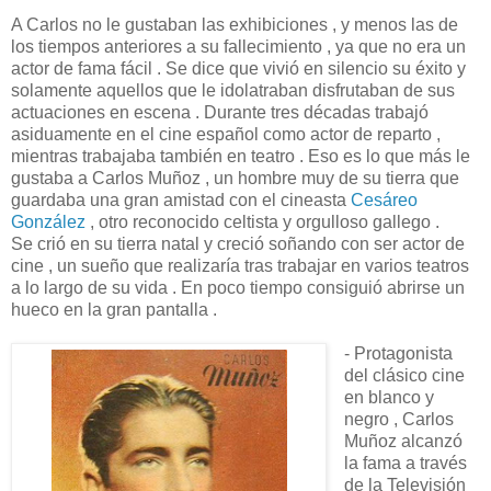
A Carlos no le gustaban las exhibiciones , y menos las de
los tiempos anteriores a su fallecimiento , ya que no era un
actor de fama fácil . Se dice que vivió en silencio su éxito y
solamente aquellos que le idolatraban disfrutaban de sus
actuaciones en escena . Durante tres décadas trabajó
asiduamente en el cine español como actor de reparto ,
mientras trabajaba también en teatro . Eso es lo que más le
gustaba a Carlos Muñoz , un hombre muy de su tierra que
guardaba una gran amistad con el cineasta
Cesáreo
González
, otro reconocido celtista y orgulloso gallego .
Se crió en su tierra natal y creció soñando con ser actor de
cine , un sueño que realizaría tras trabajar en varios teatros
a lo largo de su vida . En poco tiempo consiguió abrirse un
hueco en la gran pantalla .
- Protagonista
del clásico cine
en blanco y
negro , Carlos
Muñoz alcanzó
la fama a través
de la Televisión