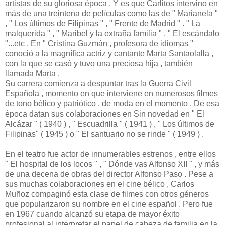
artistas de su gloriosa época . Y es que Carlitos intervino en
más de una treintena de películas como las de " Marianela "
, " Los últimos de Filipinas " , " Frente de Madrid " . " La
malquerida " , " Maribel y la extraña familia " , " El escándalo
"...etc . En " Cristina Guzmán , profesora de idiomas "
conoció a la magnífica actriz y cantante Marta Santaolalla ,
con la que se casó y tuvo una preciosa hija , también
llamada Marta .
Su carrera comienza a despuntar tras la Guerra Civil
Española , momento en que interviene en numerosos filmes
de tono bélico y patriótico , de moda en el momento . De esa
época datan sus colaboraciones en Sin novedad en " El
Alcázar " ( 1940 ) , " Escuadrilla " ( 1941 ) , " Los últimos de
Filipinas" ( 1945 ) o " El santuario no se rinde " ( 1949 ) .
En el teatro fue actor de innumerables estrenos , entre ellos
" El hospital de los locos " , " Dónde vas Alfonso XII " , y más
de una decena de obras del director Alfonso Paso . Pese a
sus muchas colaboraciones en el cine bélico , Carlos
Muñoz compaginó esta clase de filmes con otros géneros
que popularizaron su nombre en el cine español . Pero fue
en 1967 cuando alcanzó su etapa de mayor éxito
profesional al interpretar el papel de cabeza de familia en la