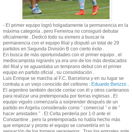
- El primer equipo logró holgadamente la permanencia en la
máxima categoría , pero Ferreiroa no consiguió debutar
oficialmente . Dedicó todo su esmero a buscar la
permanencia con el equipo filial y disputó un total de 29
partidos en Segunda División B con cierto éxito .
En busca de más oportunidades con el primer equipo , el
mediocampista nigranés ya era uno de los más destacados
del filial y se aguardaba un temprano debut con el primer
equipo en partido oficial , su consolidación .
Luis Enrique se marcha al F.C. Barcelona y en su lugar se
contrata a un viejo conocido del celtismo :
Eduardo Berizzo
.
El argentino también decide contar con él y otros canteranos
para realizar una pretemporada por tierras inglesas . El
equipo vigués comenzaría a sorprender después de un
partido en Argelia considerado como " comercial " o de "
hacer amistades " . El Celta perdería por 1-0 ante el
Constantine , pero la pretemporada no había hecho más
que empezar y pronto el equipo se convertiría en la
sensación de los torneos veraniegos . Tras los empates ante