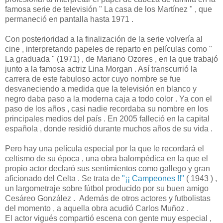
famosa serie de televisión " La casa de los Martínez " , que
permaneció en pantalla hasta 1971 .
Con posterioridad a la finalización de la serie volvería al
cine , interpretando papeles de reparto en películas como "
La graduada " (1971) , de Mariano Ozores , en la que trabajó
junto a la famosa actriz Lina Morgan . Así transcurrió la
carrera de este fabuloso actor cuyo nombre se fue
desvaneciendo a medida que la televisión en blanco y
negro daba paso a la moderna caja a todo color . Ya con el
paso de los años , casi nadie recordaba su nombre en los
principales medios del país . En 2005 falleció en la capital
española , donde residió durante muchos años de su vida .
Pero hay una película especial por la que le recordará el
celtismo de su época , una obra balompédica en la que el
propio actor declaró sus sentimientos como gallego y gran
aficionado del Celta . Se trata de
"¡¡ Campeones !!"
( 1943 ) ,
un largometraje sobre fútbol producido por su buen amigo
Cesáreo González . Además de otros actores y futbolistas
del momento , a aquella obra acudió Carlos Muñoz .
El actor vigués compartió escena con gente muy especial ,