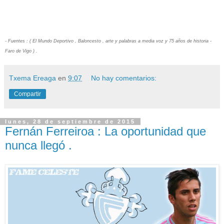
- Fuentes : ( El Mundo Deportivo , Baloncesto , arte y palabras a media voz y 75 años de historia -
Faro de Vigo ) .
Txema Ereaga
en
9:07
No hay comentarios:
Compartir
lunes, 28 de septiembre de 2015
Fernán Ferreiroa : La oportunidad que
nunca llegó .