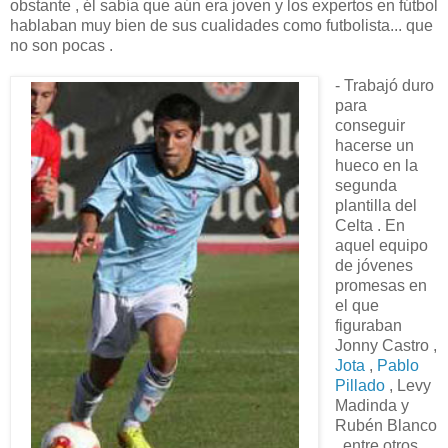
obstante , él sabía que aún era joven y los expertos en fútbol
hablaban muy bien de sus cualidades como futbolista... que
no son pocas .
- Trabajó duro
para
conseguir
hacerse un
hueco en la
segunda
plantilla del
Celta . En
aquel equipo
de jóvenes
promesas en
el que
figuraban
Jonny Castro ,
Jota
,
Pablo
Pillado
, Levy
Madinda y
Rubén Blanco
, entre otros ,