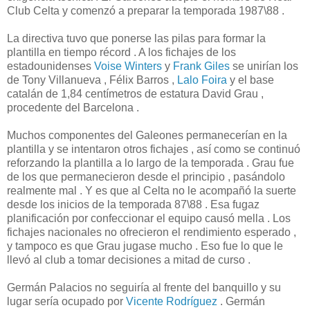
Club Celta y comenzó a preparar la temporada 1987\88 .
La directiva tuvo que ponerse las pilas para formar la
plantilla en tiempo récord . A los fichajes de los
estadounidenses
Voise Winters
y
Frank Giles
se unirían los
de Tony Villanueva , Félix Barros ,
Lalo Foira
y el base
catalán de 1,84 centímetros de estatura David Grau ,
procedente del Barcelona .
Muchos componentes del Galeones permanecerían en la
plantilla y se intentaron otros fichajes , así como se continuó
reforzando la plantilla a lo largo de la temporada . Grau fue
de los que permanecieron desde el principio , pasándolo
realmente mal . Y es que al Celta no le acompañó la suerte
desde los inicios de la temporada 87\88 . Esa fugaz
planificación por confeccionar el equipo causó mella . Los
fichajes nacionales no ofrecieron el rendimiento esperado ,
y tampoco es que Grau jugase mucho . Eso fue lo que le
llevó al club a tomar decisiones a mitad de curso .
Germán Palacios no seguiría al frente del banquillo y su
lugar sería ocupado por
Vicente Rodríguez
. Germán