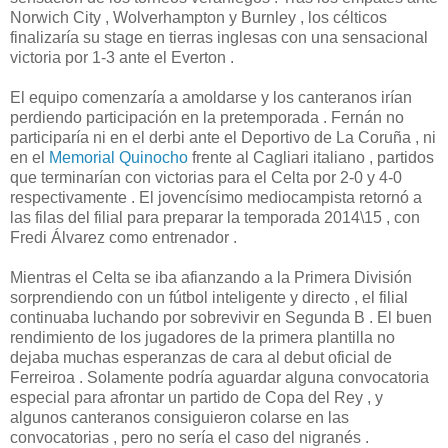
Norwich City , Wolverhampton y Burnley , los célticos
finalizaría su stage en tierras inglesas con una sensacional
victoria por 1-3 ante el Everton .
El equipo comenzaría a amoldarse y los canteranos irían
perdiendo participación en la pretemporada . Fernán no
participaría ni en el derbi ante el Deportivo de La Coruña , ni
en el
Memorial Quinocho
frente al Cagliari italiano , partidos
que terminarían con victorias para el Celta por 2-0 y 4-0
respectivamente . El jovencísimo mediocampista retornó a
las filas del filial para preparar la temporada 2014\15 , con
Fredi Álvarez como entrenador .
Mientras el Celta se iba afianzando a la Primera División
sorprendiendo con un fútbol inteligente y directo , el filial
continuaba luchando por sobrevivir en Segunda B . El buen
rendimiento de los jugadores de la primera plantilla no
dejaba muchas esperanzas de cara al debut oficial de
Ferreiroa . Solamente podría aguardar alguna convocatoria
especial para afrontar un partido de Copa del Rey , y
algunos canteranos consiguieron colarse en las
convocatorias , pero no sería el caso del nigranés .