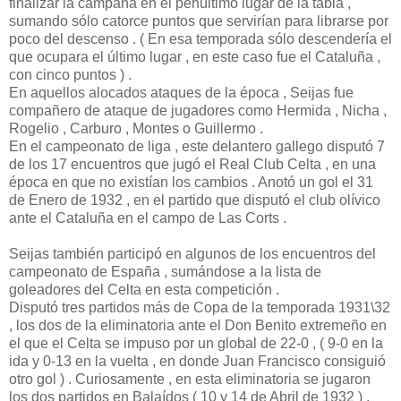
finalizar la campaña en el penúltimo lugar de la tabla ,
sumando sólo catorce puntos que servirían para librarse por
poco del descenso . ( En esa temporada sólo descendería el
que ocupara el último lugar , en este caso fue el Cataluña ,
con cinco puntos ) .
En aquellos alocados ataques de la época , Seijas fue
compañero de ataque de jugadores como Hermida , Nicha ,
Rogelio , Carburo , Montes o Guillermo .
En el campeonato de liga , este delantero gallego disputó 7
de los 17 encuentros que jugó el Real Club Celta , en una
época en que no existían los cambios . Anotó un gol el 31
de Enero de 1932 , en el partido que disputó el club olívico
ante el Cataluña en el campo de Las Corts .
Seijas también participó en algunos de los encuentros del
campeonato de España , sumándose a la lista de
goleadores del Celta en esta competición .
Disputó tres partidos más de Copa de la temporada 1931\32
, los dos de la eliminatoria ante el Don Benito extremeño en
el que el Celta se impuso por un global de 22-0 , ( 9-0 en la
ida y 0-13 en la vuelta , en donde Juan Francisco consiguió
otro gol ) . Curiosamente , en esta eliminatoria se jugaron
los dos partidos en Balaídos ( 10 y 14 de Abril de 1932 ) ,