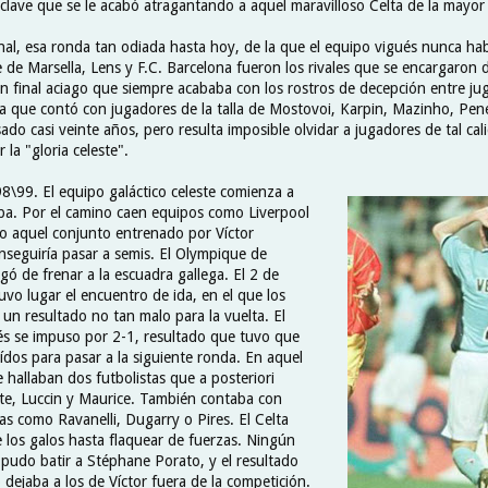
clave que se le acabó atragantando a aquel maravilloso Celta de la mayor
inal, esa ronda tan odiada hasta hoy, de la que el equipo vigués nunca h
 de Marsella, Lens y F.C. Barcelona fueron los rivales que se encargaron 
n final aciago que siempre acababa con los rostros de decepción entre jug
a que contó con jugadores de la talla de Mostovoi, Karpin, Mazinho, Pen
ado casi veinte años, pero resulta imposible olvidar a jugadores de tal ca
 la "gloria celeste".
\99. El equipo galáctico celeste comienza a
a. Por el camino caen equipos como Liverpool
ero aquel conjunto entrenado por Víctor
seguiría pasar a semis. El Olympique de
gó de frenar a la escuadra gallega. El 2 de
vo lugar el encuentro de ida, en el que los
un resultado no tan malo para la vuelta. El
és se impuso por 2-1, resultado que tuvo que
ídos para pasar a la siguiente ronda. En aquel
 hallaban dos futbolistas que a posteriori
este, Luccin y Maurice. También contaba con
las como Ravanelli, Dugarry o Pires. El Celta
e los galos hasta flaquear de fuerzas. Ningún
 pudo batir a Stéphane Porato, y el resultado
dejaba a los de Víctor fuera de la competición.