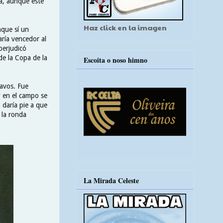
a, aunque este
Haz click en la imagen
nque sí un
aría vencedor al
perjudicó
de la Copa de la
Escoita o noso himno
tavos. Fue
 en el campo se
daría pie a que
 la ronda
La Mirada Celeste