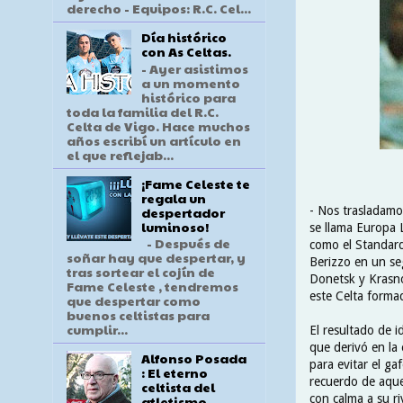
derecho - Equipos: R.C. Cel...
Día histórico
con As Celtas.
- Ayer asistimos
a un momento
histórico para
toda la familia del R.C.
Celta de Vigo. Hace muchos
años escribí un artículo en
el que reflejab...
¡Fame Celeste te
regala un
despertador
- Nos trasladamo
luminoso!
se llama Europa 
- Después de
como el Standard
soñar hay que despertar, y
Berizzo en un se
tras sortear el cojín de
Donetsk y Krasno
Fame Celeste , tendremos
este Celta forma
que despertar como
buenos celtistas para
cumplir...
El resultado de 
que derivó en la
Alfonso Posada
para evitar el ga
: El eterno
recuerdo de aque
celtista del
con calma a su ri
atletismo