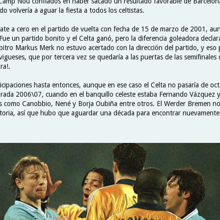
Camp Nou confiados en haber sacado un resultado favorable de Barcelon
do volvería a aguar la fiesta a todos los celtistas.
e a cero en el partido de vuelta con fecha de 15 de marzo de 2001, au
 Fue un partido bonito y el Celta ganó, pero la diferencia goleadora declar
bitro Markus Merk no estuvo acertado con la dirección del partido, y eso 
vigueses, que por tercera vez se quedaría a las puertas de las semifinales 
ra!.
icipaciones hasta entonces, aunque en ese caso el Celta no pasaría de oc
rada 2006\07, cuando en el banquillo celeste estaba Fernando Vázquez y
 como Canobbio, Nené y Borja Oubiña entre otros. El Werder Bremen no 
historia, así que hubo que aguardar una década para encontrar nuevamente