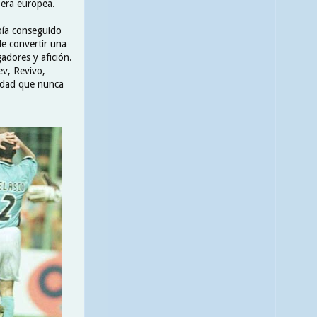
 era europea.
abía conseguido
de convertir una
adores y afición.
ev, Revivo,
lidad que nunca