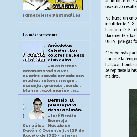
abandonaron el 
repetitivo resulta
Fameceleste@hotmail.es
No hubo un empat
insuficiente 3-2.
bando culé. El ár
Lo más interesante
claramente a los 
UEFA. ¡Meigas fo
Anécdotas
Celestes : Los
Sí hubo más part
colores del Real
durante la tempo
Club Celta .
hallaban hombres
- N os hemos
acostumbrado a ver
se repitiese la 
nuestro escudo ornado con
maldita.
muchos colores : negro ,
naranja , granate , verde ,
blanco , azul marino , a...
Bermejo: El
puente para
fichar a Simón.
- José Benito
Bermejo
González - Nacido en
Dacón ( Ourense ) , el 19 de
Agosto de 1925 - Interior