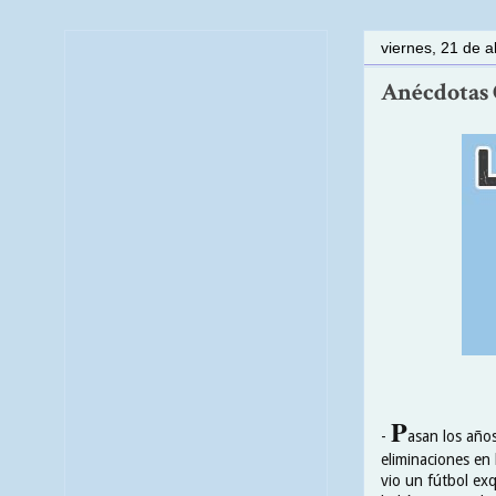
viernes, 21 de a
Anécdotas C
P
-
asan los año
eliminaciones en
vio un fútbol exq