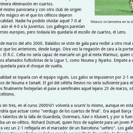
primera eliminación en cuartos.
 el mismo panorama y con otro club de origen
ño mágico en el que los célticos dejaron
calidad. Nadie ha podido olvidar aquel 7-0 al
Velasco se lamenta en la de
aún el 4-0 a la Juventus. Los gallegos parecían
orneo europeo, pero todavía les quedaría el escollo de cuartos, el Lens.
e marzo del año 2000. Balaídos se viste de gala para recibir a otro rival
que los anteriores, desde luego. Otra vez la negación de cara a la porterí
. El R.C. Celta no sería capaz de marcarle un gol al meta Warmuz, quien 
ros afamados futbolistas de la Ligue 1, como Nouma y Nyarko. Empate a c
quedaría para el choque de vuelta.
ualidad se toparía con el equipo vigués. Los galos se impusieron por 2-1 
os de Nouma e Ismaël. El gol del celtiña Revivo no sería suficiente para el
s finalmente festejarían el pase a semifinales aquel lejano 23 de marzo, o
celtismo.
sin tres, en el curso 2000\01 volvería a ocurrir lo mismo, aunque en esta
ndría que actuar como "verdugo de los cuartos de final". Era aquel Barça
n talentos de la talla de Guardiola, Overmars, Xavi o Kluivert, y por si fuer
aba un ex-céltico, Richard Dutruel, quien hizo de suplente para un joven 
a vez un 2-1 reflejaría en el marcador de un Barcelona "uefero". Los gall