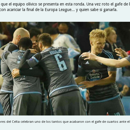
 que el equipo olívico se presenta en esta ronda. Una vez roto el gafe de 
 con acariciar la final de la Europa League... y quien sabe si ganarla.
res del Celta celebran uno de los tantos que acabaron con el gafe de cuartos ante e