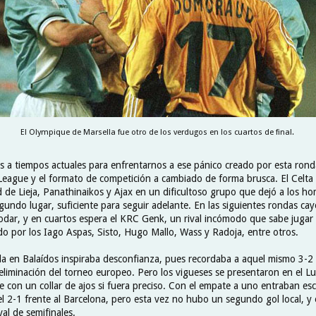
El Olympique de Marsella fue otro de los verdugos en los cuartos de final.
s a tiempos actuales para enfrentarnos a ese pánico creado por esta rond
League y el formato de competición a cambiado de forma brusca. El Celta s
 de Lieja, Panathinaikos y Ajax en un dificultoso grupo que dejó a los h
gundo lugar, suficiente para seguir adelante. En las siguientes rondas ca
dar, y en cuartos espera el KRC Genk, un rival incómodo que sabe jugar
do por los Iago Aspas, Sisto, Hugo Mallo, Wass y Radoja, entre otros.
ida en Balaídos inspiraba desconfianza, pues recordaba a aquel mismo 3-2 
 eliminación del torneo europeo. Pero los vigueses se presentaron en el 
fe con un collar de ajos si fuera preciso. Con el empate a uno entraban esc
l 2-1 frente al Barcelona, pero esta vez no hubo un segundo gol local, y 
val de semifinales.