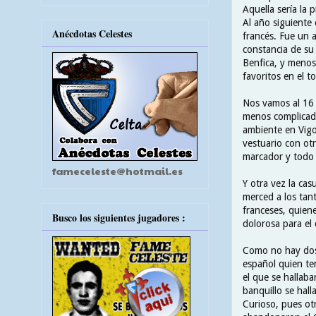
Aquella sería la 
Al año siguiente
Anécdotas Celestes
francés. Fue un a
constancia de su 
Benfica, y menos 
favoritos en el t
Nos vamos al 16 d
menos complicado 
ambiente en Vigo
vestuario con ot
marcador y todo 
fameceleste@hotmail.es
Y otra vez la cas
merced a los tant
franceses, quiene
Busco los siguientes jugadores :
dolorosa para el 
Como no hay dos 
español quien te
el que se hallaba
banquillo se hall
Curioso, pues otr