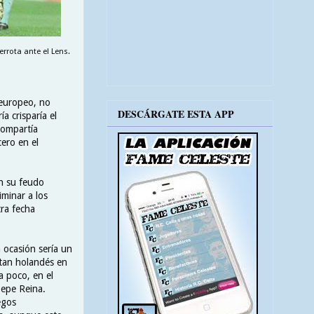
rrota ante el Lens.
 europeo, no
DESCÁRGATE ESTA APP
a crisparía el
compartía
ero en el
en su feudo
iminar a los
tra fecha
 ocasión sería un
 tan holandés en
a poco, en el
Pepe Reina.
egos