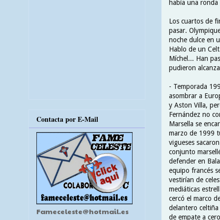
había una ronda 
Los cuartos de f
pasar. Olympique
noche dulce en u
Hablo de un Celt
Míchel... Han pas
pudieron alcanzar
- Temporada 1998
asombrar a Europ
y Aston Villa, p
Fernández no con
Contacta por E-Mail
Marsella se encar
marzo de 1999 tu
vigueses sacaron 
conjunto marsell
defender en Bala
equipo francés se
vestirían de cel
mediáticas estrel
cercó el marco d
delantero celtiña
Fameceleste@hotmail.es
de empate a cero 