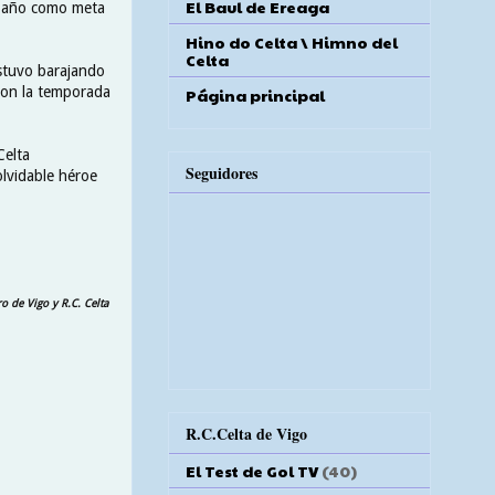
El Baul de Ereaga
mo año como meta
Hino do Celta \ Himno del
Celta
estuvo barajando
 con la temporada
Página principal
 Celta
Seguidores
lvidable héroe
o de Vigo y R.C. Celta
R.C.Celta de Vigo
El Test de Gol TV
(40)