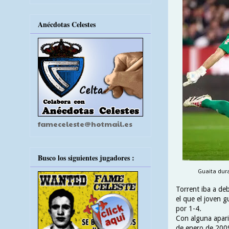
Anécdotas Celestes
fameceleste@hotmail.es
Busco los siguientes jugadores :
Guaita dura
Torrent iba a de
el que el joven g
por 1-4.
Con alguna apari
de enero de 2009