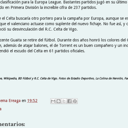
a clasificación para la Europa League. Bastantes partidos jugó en su últi
ndo en Primera División la increíble cifra de 237 partidos.
e el Celta buscaría otro portero para la campaña por Europa, aunque se 
 que el valenciano actuase como suplente del nuevo fichaje. No fue así, y
oció su desvinculación del R.C. Celta de Vigo.
cente Guaita se retire del fútbol. Durante dos años honró los colores del
 además de atajar balones, el de Torrent es un buen compañero y un ino
endió el escudo del Celta en 61 partidos oficiales.
, Wikipedia, BD Fútbol y R.C. Celta de Vigo. Fotos de Estadio Deportivo, La Colina de Nervión, Far
xema Ereaga
en
19:52
a
entarios: