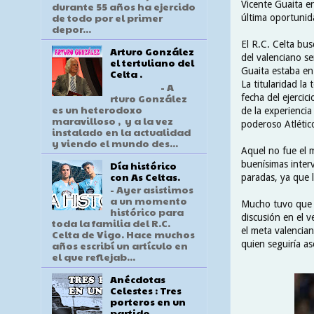
Vicente Guaita e
durante 55 años ha ejercido
de todo por el primer
última oportunid
depor...
El R.C. Celta bus
Arturo González
del valenciano s
el tertuliano del
Guaita estaba en
Celta .
La titularidad l
- A
rturo González
fecha del ejerci
es un heterodoxo
de la experiencia
maravilloso , y a la vez
poderoso Atlétic
instalado en la actualidad
y viendo el mundo des...
Aquel no fue el 
Día histórico
buenísimas interv
con As Celtas.
paradas, ya que 
- Ayer asistimos
a un momento
Mucho tuvo que v
histórico para
discusión en el v
toda la familia del R.C.
el meta valencian
Celta de Vigo. Hace muchos
quien seguiría as
años escribí un artículo en
el que reflejab...
Anécdotas
Celestes : Tres
porteros en un
partido .