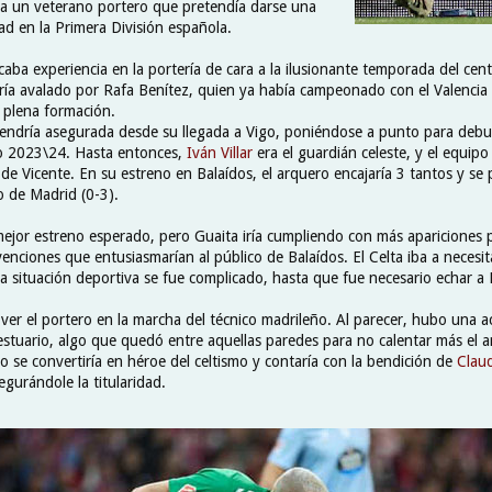
ra un veterano portero que pretendía darse una
ad en la Primera División española.
caba experiencia en la portería de cara a la ilusionante temporada del cente
ería avalado por Rafa Benítez, quien ya había campeonado con el Valencia
 plena formación.
a tendría asegurada desde su llegada a Vigo, poniéndose a punto para debu
cio 2023\24. Hasta entonces,
Iván Villar
era el guardián celeste, y el equipo 
 de Vicente. En su estreno en Balaídos, el arquero encajaría 3 tantos y se
o de Madrid (0-3).
mejor estreno esperado, pero Guaita iría cumpliendo con más apariciones 
enciones que entusiasmarían al público de Balaídos. El Celta iba a necesit
la situación deportiva se fue complicado, hasta que fue necesario echar a
er el portero en la marcha del técnico madrileño. Al parecer, hubo una a
estuario, algo que quedó entre aquellas paredes para no calentar más el a
o se convertiría en héroe del celtismo y contaría con la bendición de
Claud
egurándole la titularidad.