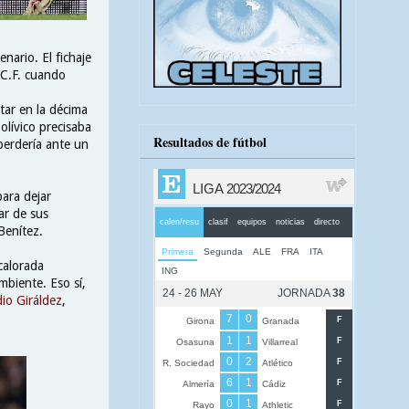
nario. El fichaje
 C.F. cuando
tar en la décima
olívico precisaba
Resultados de fútbol
 perdería ante un
para dejar
ar de sus
 Benítez.
calorada
mbiente. Eso sí,
io Giráldez
,