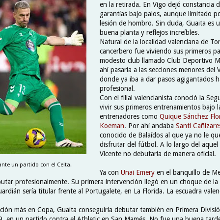
en la retirada. En Vigo dejó constancia
garantías bajo palos, aunque limitado p
lesión de hombro. Sin duda, Guaita es 
buena planta y reflejos increíbles.
Natural de la localidad valenciana de Tor
cancerbero fue viviendo sus primeros p
modesto club llamado Club Deportivo M
ahí pasaría a las secciones menores del V
donde ya iba a dar pasos agigantados ha
profesional.
Con el filial valencianista conoció la Se
vivir sus primeros entrenamientos bajo 
entrenadores como
Quique Sánchez Flo
Koeman
. Por ahí andaba
Santi Cañizare
conocido de Balaídos al que ya no le 
disfrutar del fútbol. A lo largo del aque
Vicente no debutaría de manera oficial.
nte un partido con el Celta.
Ya con
Unai Emery
en el banquillo de Mes
butar profesionalmente. Su primera intervención llegó en un choque de la
uardián sería titular frente al Portugalete, en La Florida. La escuadra vale
ción más en Copa, Guaita conseguiría debutar también en Primera Divisió
, en un partido contra el Athletic en San Mamés. No fue una buena tarde