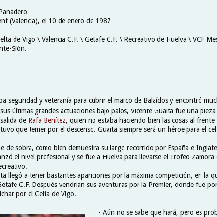
 Panadero
ent (Valencia), el 10 de enero de 1987
elta de Vigo \ Valencia C.F. \ Getafe C.F. \ Recreativo de Huelva \ VCF Mest
te-Sión.
aba seguridad y veteranía para cubrir el marco de Balaídos y encontró mu
sus últimas grandes actuaciones bajo palos, Vicente Guaita fue una pieza 
 salida de
Rafa Benítez
, quien no estaba haciendo bien las cosas al frente
 tuvo que temer por el descenso. Guaita siempre será un héroe para el ce
ene de sobra, como bien demuestra su largo recorrido por España e Inglate
canzó el nivel profesional y se fue a Huelva para llevarse el Trofeo Zamor
ecreativo.
ta llegó a tener bastantes apariciones por la máxima competición, en la 
 Getafe C.F. Después vendrían sus aventuras por la Premier, donde fue po
ichar por el Celta de Vigo.
- Aún no se sabe que hará, pero es pro