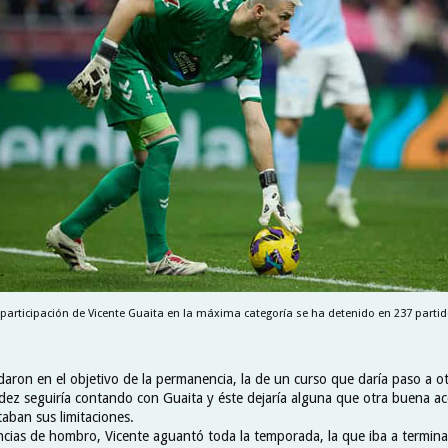
 participación de Vicente Guaita en la máxima categoría se ha detenido en 237 partid
aron en el objetivo de la permanencia, la de un curso que daría paso a 
ldez seguiría contando con Guaita y éste dejaría alguna que otra buena ac
aban sus limitaciones.
ncias de hombro, Vicente aguantó toda la temporada, la que iba a termina