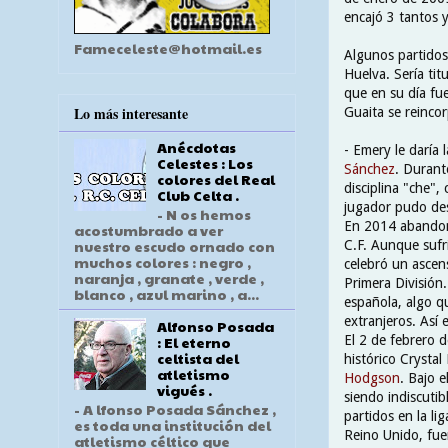
encajó 3 tantos 
Fameceleste@hotmail.es
Algunos partidos
Huelva. Sería tit
que en su día fu
Lo más interesante
Guaita se reincor
Anécdotas
- Emery le daría 
Celestes : Los
Sánchez
. Durant
colores del Real
disciplina "che", 
Club Celta .
jugador pudo de
- N os hemos
En 2014 abandona
acostumbrado a ver
nuestro escudo ornado con
C.F. Aunque sufr
muchos colores : negro ,
celebró un ascen
naranja , granate , verde ,
Primera División.
blanco , azul marino , a...
española, algo q
extranjeros. Así
Alfonso Posada
El 2 de febrero d
: El eterno
celtista del
histórico Crysta
atletismo
Hodgson
. Bajo 
vigués .
siendo indiscutib
- A lfonso Posada Sánchez ,
partidos en la lig
es toda una institución del
Reino Unido, fue
atletismo céltico que