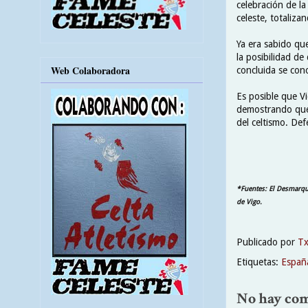
celebración de l
celeste, totaliza
Ya era sabido qu
la posibilidad de
Web Colaboradora
concluida se con
Es posible que Vi
demostrando que,
del celtismo. Def
*Fuentes: El Desmarque
de Vigo.
Publicado por
T
Etiquetas:
Españ
No hay com