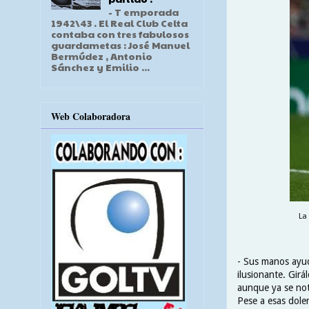
- T emporada
1942\43 . El Real Club Celta
contaba con tres fabulosos
guardametas : José Manuel
Bermúdez , Antonio
Sánchez y Emilio ...
Web Colaboradora
La
- Sus manos ayud
ilusionante. Girá
aunque ya se not
Pese a esas dole