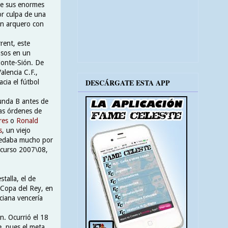
 de sus enormes
or culpa de una
un arquero con
rent, este
asos en un
onte-Sión. De
alencia C.F.,
DESCÁRGATE ESTA APP
cia el fútbol
gunda B antes de
las órdenes de
res
o
Ronald
s
, un viejo
quedaba mucho por
l curso 2007\08,
talla, el de
 Copa del Rey, en
nciana vencería
n. Ocurrió el 18
, pues el meta