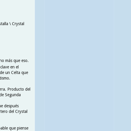
alla \ Crystal
cho más que eso.
clave en el
 de un Celta que
ltismo.
rra. Producto del
a de Segunda
que después
rtero del
Crystal
bable que piense