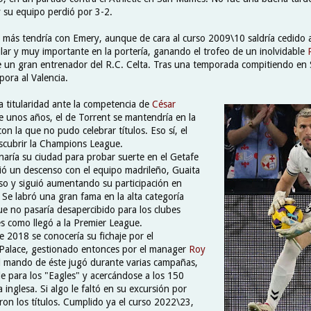
y su equipo perdió por 3-2.
 más tendría con Emery, aunque de cara al curso 2009\10 saldría cedido a
ular y muy importante en la portería, ganando el trofeo de un inolvidable
e un gran entrenador del R.C. Celta. Tras una temporada compitiendo en
pora al Valencia.
la titularidad ante la competencia de
César
e unos años, el de Torrent se mantendría en la
con la que no pudo celebrar títulos. Eso sí, el
scubrir la Champions League.
ría su ciudad para probar suerte en el Getafe
ió un descenso con el equipo madrileño, Guaita
so y siguió aumentando su participación en
 Se labró una gran fama en la alta categoría
ue no pasaría desapercibido para los clubes
 es como llegó a la Premier League.
e 2018 se conocería su fichaje por el
l Palace, gestionado entonces por el manager
Roy
el mando de éste jugó durante varias campañas,
le para los "Eagles" y acercándose a los 150
a inglesa. Si algo le faltó en su excursión por
ron los títulos. Cumplido ya el curso 2022\23,