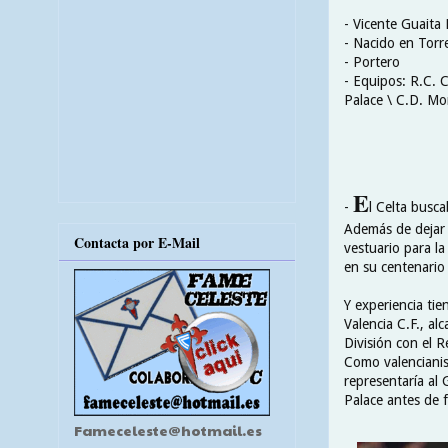
- Vicente Guaita
- Nacido en Torr
- Portero
- Equipos: R.C. C
Palace \ C.D.
Mon
E
-
l Celta busc
Además de dejar 
Contacta por E-Mail
vestuario para la
en su centenario
Y experiencia ti
Valencia C.F., al
División con el R
Como valencianis
representaría al
Palace antes de f
Fameceleste@hotmail.es