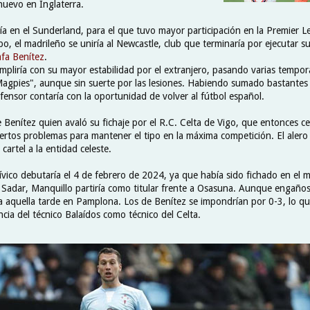
nuevo en Inglaterra.
ría en el Sunderland, para el que tuvo mayor participación en la Premier 
po, el madrileño se uniría al Newcastle, club que terminaría por ejecutar 
fa Benítez
.
pliría con su mayor estabilidad por el extranjero, pasando varias tempor
Magpies", aunque sin suerte por las lesiones. Habiendo sumado bastantes 
defensor contaría con la oportunidad de volver al fútbol español.
Benítez quien avaló su fichaje por el R.C. Celta de Vigo, que entonces ce
iertos problemas para mantener el tipo en la máxima competición. El alero
cartel a la entidad celeste.
ívico debutaría el 4 de febrero de 2024, ya que había sido fichado en el 
l Sadar, Manquillo partiría como titular frente a Osasuna. Aunque engaños
 aquella tarde en Pamplona. Los de Benítez se impondrían por 0-3, lo qu
cia del técnico Balaídos como técnico del Celta.