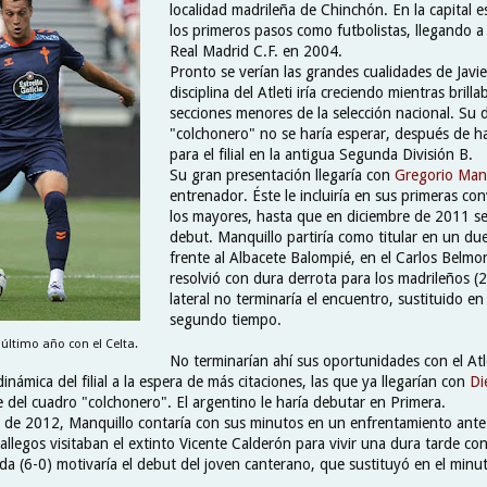
localidad madrileña de Chinchón. En la capital 
los primeros pasos como futbolistas, llegando a 
Real Madrid C.F. en 2004.
Pronto se verían las grandes cualidades de Javie
disciplina del Atleti iría creciendo mientras brilla
secciones menores de la selección nacional. Su
"colchonero" no se haría esperar, después de 
para el filial en la antigua Segunda División B.
Su gran presentación llegaría con
Gregorio Ma
entrenador. Éste le incluiría en sus primeras co
los mayores, hasta que en diciembre de 2011 s
debut. Manquillo partiría como titular en un du
frente al Albacete Balompié, en el Carlos Belmon
resolvió con dura derrota para los madrileños (2
lateral no terminaría el encuentro, sustituido en
segundo tiempo.
último año con el Celta.
No terminarían ahí sus oportunidades con el Atl
námica del filial a la espera de más citaciones, las que ya llegarían con
Di
e del cuadro "colchonero". El argentino le haría debutar en Primera.
e de 2012, Manquillo contaría con sus minutos en un enfrentamiento ante
llegos visitaban el extinto Vicente Calderón para vivir una dura tarde cont
a (6-0) motivaría el debut del joven canterano, que sustituyó en el minut