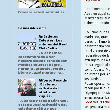
Con Simeone tend
Fameceleste@hotmail.es
Atleti en aquel c
Manzanares, aunq
habiendo tenido 
Lo más interesante
- Muchos clubes s
Anécdotas
madrileño, quien
Celestes : Los
derecho. También 
colores del Real
desentonaba com
Club Celta .
En el verano de 
- N os hemos
federativos de Ja
acostumbrado a ver
nuestro escudo ornado con
extranjero iba a
muchos colores : negro ,
En su llegada al 
naranja , granate , verde ,
como Alberto Mor
blanco , azul marino , a...
no estaba por An
los "Reds".
Alfonso Posada
Pocas oportunida
: El eterno
celtista del
razón por la que 
atletismo
Olympique de Mars
vigués .
internacional iba
- A lfonso Posada Sánchez ,
González "Míche
es toda una institución del
se ejecutaría su 
atletismo céltico que