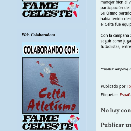
manejar bien el v
participación de
Su último partido
había tenido cier
el Celta fue equi
Web Colaboradora
Con la campaña 2
seguir como jugad
futbolistas, entr
*Fuentes: Wikipedia, B
Publicado por
T
Etiquetas:
Españ
No hay com
Publicar u