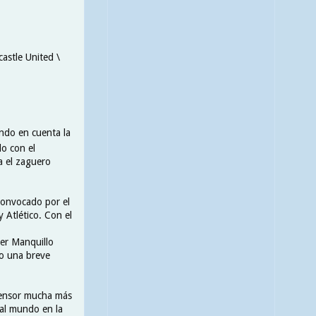
astle United \
ndo en cuenta la
o con el
a el zaguero
 convocado por el
 Atlético. Con el
ier Manquillo
vo una breve
fensor mucha más
 al mundo en la