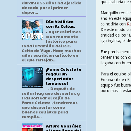
que acabaría de 
durante 55 años ha ejercido
de todo por el primer
depor...
Manquillo recala
año en este equi
Día histórico
coincidiría con
Ra
con As Celtas.
De este modo cum
- Ayer asistimos
entidad de los "
a un momento
histórico para
liga inglesa, el 
toda la familia del R.C.
Celta de Vigo. Hace muchos
Fue precisamente 
años escribí un artículo en
centenario con c
el que reflejab...
llegaba con buen 
¡Fame Celeste te
regala un
Para el equipo ol
despertador
En una cita en E
luminoso!
equipo fue buena
- Después de
poco más la estan
soñar hay que despertar, y
tras sortear el cojín de
Fame Celeste , tendremos
que despertar como
buenos celtistas para
cumplir...
Arturo González
el tertuliano del