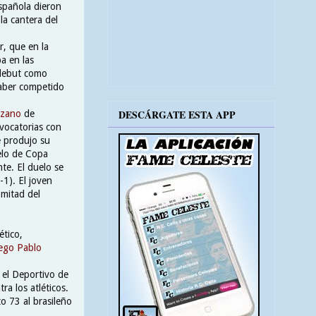
española dieron
la cantera del
r, que en la
ba en las
 debut como
haber competido
DESCÁRGATE ESTA APP
nzano
de
nvocatorias con
e produjo su
elo de Copa
te. El duelo se
-1). El joven
 mitad del
ético,
ego Pablo
 el Deportivo de
ra los atléticos.
o 73 al brasileño