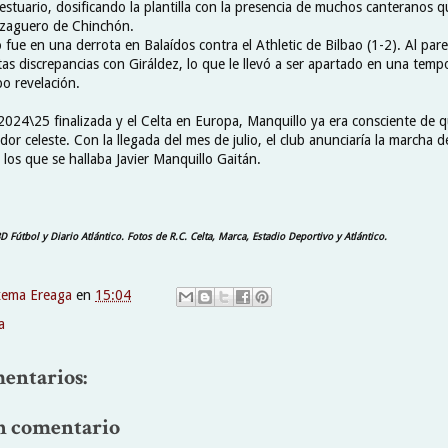
estuario, dosificando la plantilla con la presencia de muchos canteranos qu
l zaguero de Chinchón.
 fue en una derrota en Balaídos contra el Athletic de Bilbao (1-2). Al pare
tas discrepancias con Giráldez, lo que le llevó a ser apartado en una tem
po revelación.
024\25 finalizada y el Celta en Europa, Manquillo ya era consciente de q
or celeste. Con la llegada del mes de julio, el club anunciaría la marcha d
e los que se hallaba Javier Manquillo Gaitán.
D Fútbol y Diario Atlántico. Fotos de R.C. Celta, Marca, Estadio Deportivo y Atlántico.
xema Ereaga
en
15:04
a
entarios:
n comentario