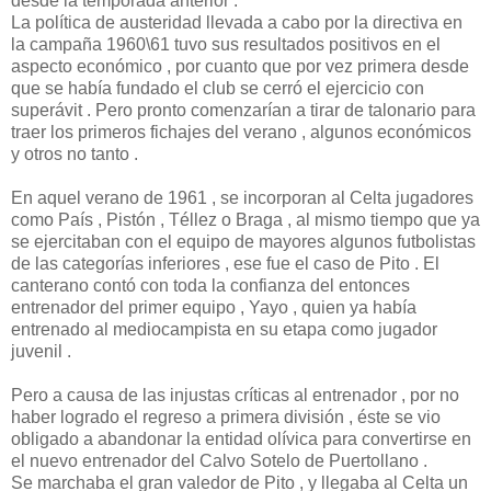
desde la temporada anterior .
La política de austeridad llevada a cabo por la directiva en
la campaña 1960\61 tuvo sus resultados positivos en el
aspecto económico , por cuanto que por vez primera desde
que se había fundado el club se cerró el ejercicio con
superávit . Pero pronto comenzarían a tirar de talonario para
traer los primeros fichajes del verano , algunos económicos
y otros no tanto .
En aquel verano de 1961 , se incorporan al Celta jugadores
como País , Pistón , Téllez o Braga , al mismo tiempo que ya
se ejercitaban con el equipo de mayores algunos futbolistas
de las categorías inferiores , ese fue el caso de Pito . El
canterano contó con toda la confianza del entonces
entrenador del primer equipo , Yayo , quien ya había
entrenado al mediocampista en su etapa como jugador
juvenil .
Pero a causa de las injustas críticas al entrenador , por no
haber logrado el regreso a primera división , éste se vio
obligado a abandonar la entidad olívica para convertirse en
el nuevo entrenador del Calvo Sotelo de Puertollano .
Se marchaba el gran valedor de Pito , y llegaba al Celta un