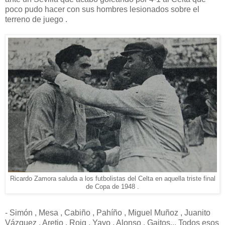
poco pudo hacer con sus hombres lesionados sobre el
terreno de juego .
Ricardo Zamora saluda a los futbolistas del Celta en aquella triste final
de Copa de 1948 .
- Simón , Mesa , Cabiño , Pahíño , Miguel Muñoz , Juanito
Vázquez , Aretio , Roig , Yayo , Alonso , Gaitos... Todos esos