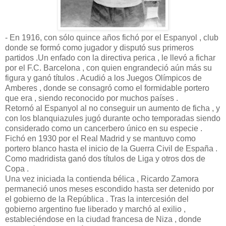
- En 1916, con sólo quince años fichó por el Espanyol , club
donde se formó como jugador y disputó sus primeros
partidos .Un enfado con la directiva perica , le llevó a fichar
por el F.C. Barcelona , con quien engrandeció aún más su
figura y ganó títulos . Acudió a los Juegos Olímpicos de
Amberes , donde se consagró como el formidable portero
que era , siendo reconocido por muchos países .
Retornó al Espanyol al no conseguir un aumento de ficha , y
con los blanquiazules jugó durante ocho temporadas siendo
considerado como un cancerbero único en su especie .
Fichó en 1930 por el Real Madrid y se mantuvo como
portero blanco hasta el inicio de la Guerra Civil de España .
Como madridista ganó dos títulos de Liga y otros dos de
Copa .
Una vez iniciada la contienda bélica , Ricardo Zamora
permaneció unos meses escondido hasta ser detenido por
el gobierno de la República . Tras la intercesión del
gobierno argentino fue liberado y marchó al exilio ,
estableciéndose en la ciudad francesa de Niza , donde