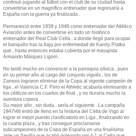
continuó jugando al fútbol con el club de su ciudad hasta
convertirse en un magnífico entrenador que regresaría a
España con la guerra ya finalizada .
Permaneció entre 1939 y 1946 como entrenador del Atlético
Aviación antes de convertirse en todo un histórico
entrenador del Real Club Celta , a donde llegó para ocupar
el banquillo tras la baja por enfermedad de Karoly Platko
que , hasta entonces estaba cubierta por el masajista
Armando Márquez Ligorri .
No tardó mucho en convencer a la parroquia olívica , pues
en su primer año al cargo del conjunto vigués , los de
Zamora lograron eliminar de la Copa al vigente campeón de
liga , el Valencia C.F. Pero el Athletic acabaría eliminando a
los célticos en los cuartos de final , y no duraría mucho la
aventura copera .
Su mejor año , sin duda , sería el siguiente . La campaña
1947\48 entró de lleno en la historia del Celta de Vigo al
lograr el mejor puesto clasificatorio en Liga , finalizando en
la cuarta plaza , y tras conseguir proclamarse
subcampeones de la Copa de España en una finalísima
ante un Sevilla que acabó goleando por 4-1 al Celta que