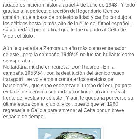
jugadores hicieron historia aquel 4 de Julio de 1948 . Y todo
gracias a la perfecta dirección del legendario técnico
catalán , que a base de profesionalidad y cariño condujo a
los célticos hasta lo más alto de la élite del fútbol español...
sólo quedó el premio final que le fue negado al Celta de
Vigo , el título .
Aún le quedaría a Zamora un año más como entrenador
celeste , pero la campaña 1948\49 no fue tan brillante como
se esperaba .
No tardaría mucho en regresar Don Ricardo . En la
campaña 1953\54 , con la destitución del técnico vasco
Iraragorri , se volvieron a contratar los servicios del
barcelonés , que supo enderezar el rumbo del equipo para
evitar el descenso a segunda y continuar un año más al
frente del vestuario celeste . Y aún le quedaría por verse su
última etapa con el club olívico , puesto que en 1960
regresaría a Galicia para entrenar al Celta por un breve
espacio de tiempo .