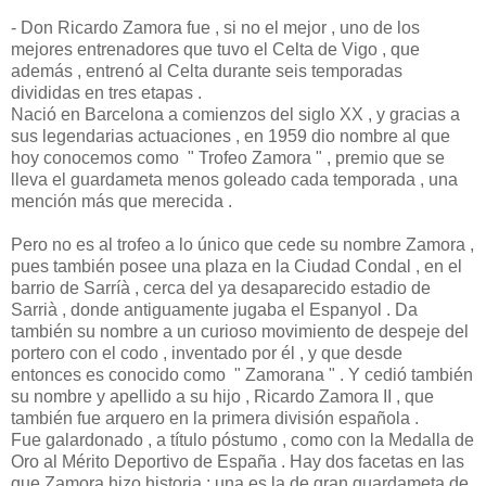
- Don Ricardo Zamora fue , si no el mejor , uno de los
mejores entrenadores que tuvo el Celta de Vigo , que
además , entrenó al Celta durante seis temporadas
divididas en tres etapas .
Nació en Barcelona a comienzos del siglo XX , y gracias a
sus legendarias actuaciones , en 1959 dio nombre al que
hoy conocemos como " Trofeo Zamora " , premio que se
lleva el guardameta menos goleado cada temporada , una
mención más que merecida .
Pero no es al trofeo a lo único que cede su nombre Zamora ,
pues también posee una plaza en la Ciudad Condal , en el
barrio de Sarríà , cerca del ya desaparecido estadio de
Sarrià , donde antiguamente jugaba el Espanyol . Da
también su nombre a un curioso movimiento de despeje del
portero con el codo , inventado por él , y que desde
entonces es conocido como " Zamorana " . Y cedió también
su nombre y apellido a su hijo , Ricardo Zamora II , que
también fue arquero en la primera división española .
Fue galardonado , a título póstumo , como con la Medalla de
Oro al Mérito Deportivo de España . Hay dos facetas en las
que Zamora hizo historia : una es la de gran guardameta de