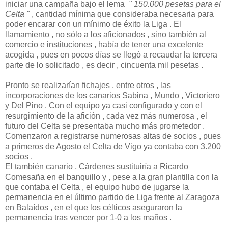
iniciar una campaña bajo el lema
" 150.000 pesetas para el
Celta "
, cantidad mínima que consideraba necesaria para
poder encarar con un mínimo de éxito la Liga . El
llamamiento , no sólo a los aficionados , sino también al
comercio e instituciones , había de tener una excelente
acogida , pues en pocos días se llegó a recaudar la tercera
parte de lo solicitado , es decir , cincuenta mil pesetas .
Pronto se realizarían fichajes , entre otros , las
incorporaciones de los canarios Sabina , Mundo , Victoriero
y Del Pino . Con el equipo ya casi configurado y con el
resurgimiento de la afición , cada vez más numerosa , el
futuro del Celta se presentaba mucho más prometedor .
Comenzaron a registrarse numerosas altas de socios , pues
a primeros de Agosto el Celta de Vigo ya contaba con 3.200
socios .
El también canario , Cárdenes sustituiría a Ricardo
Comesaña en el banquillo y , pese a la gran plantilla con la
que contaba el Celta , el equipo hubo de jugarse la
permanencia en el último partido de Liga frente al Zaragoza
en Balaídos , en el que los célticos aseguraron la
permanencia tras vencer por 1-0 a los maños .