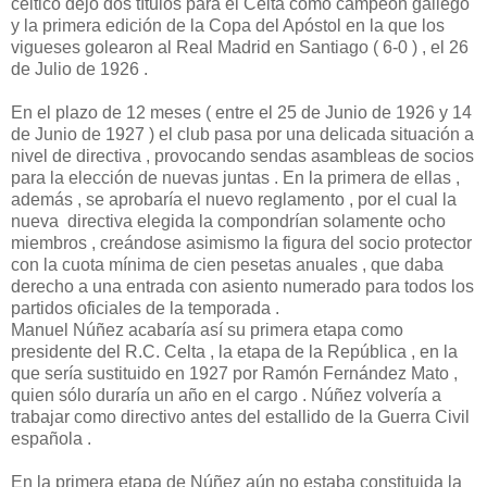
céltico dejó dos títulos para el Celta como campeón gallego
y la primera edición de la Copa del Apóstol en la que los
vigueses golearon al Real Madrid en Santiago ( 6-0 ) , el 26
de Julio de 1926 .
En el plazo de 12 meses ( entre el 25 de Junio de 1926 y 14
de Junio de 1927 ) el club pasa por una delicada situación a
nivel de directiva , provocando sendas asambleas de socios
para la elección de nuevas juntas . En la primera de ellas ,
además , se aprobaría el nuevo reglamento , por el cual la
nueva directiva elegida la compondrían solamente ocho
miembros , creándose asimismo la figura del socio protector
con la cuota mínima de cien pesetas anuales , que daba
derecho a una entrada con asiento numerado para todos los
partidos oficiales de la temporada .
Manuel Núñez acabaría así su primera etapa como
presidente del R.C. Celta , la etapa de la República , en la
que sería sustituido en 1927 por Ramón Fernández Mato ,
quien sólo duraría un año en el cargo . Núñez volvería a
trabajar como directivo antes del estallido de la Guerra Civil
española .
En la primera etapa de Núñez aún no estaba constituida la