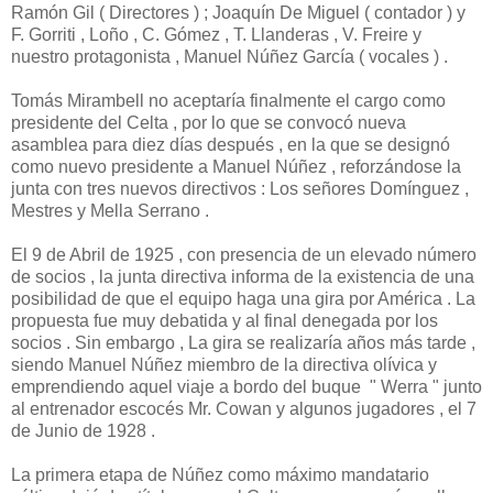
Ramón Gil ( Directores ) ; Joaquín De Miguel ( contador ) y
F. Gorriti , Loño , C. Gómez , T. Llanderas , V. Freire y
nuestro protagonista , Manuel Núñez García ( vocales ) .
Tomás Mirambell no aceptaría finalmente el cargo como
presidente del Celta , por lo que se convocó nueva
asamblea para diez días después , en la que se designó
como nuevo presidente a Manuel Núñez , reforzándose la
junta con tres nuevos directivos : Los señores Domínguez ,
Mestres y Mella Serrano .
El 9 de Abril de 1925 , con presencia de un elevado número
de socios , la junta directiva informa de la existencia de una
posibilidad de que el equipo haga una gira por América . La
propuesta fue muy debatida y al final denegada por los
socios . Sin embargo , La gira se realizaría años más tarde ,
siendo Manuel Núñez miembro de la directiva olívica y
emprendiendo aquel viaje a bordo del buque " Werra " junto
al entrenador escocés Mr. Cowan y algunos jugadores , el 7
de Junio de 1928 .
La primera etapa de Núñez como máximo mandatario