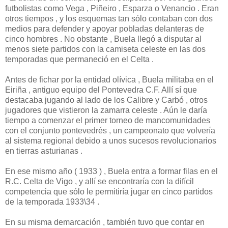
futbolistas como Vega , Piñeiro , Esparza o Venancio . Eran
otros tiempos , y los esquemas tan sólo contaban con dos
medios para defender y apoyar pobladas delanteras de
cinco hombres . No obstante , Buela llegó a disputar al
menos siete partidos con la camiseta celeste en las dos
temporadas que permaneció en el Celta .
Antes de fichar por la entidad olívica , Buela militaba en el
Eiriña , antiguo equipo del Pontevedra C.F. Allí sí que
destacaba jugando al lado de los Calibre y Carbó , otros
jugadores que vistieron la zamarra celeste . Aún le daría
tiempo a comenzar el primer torneo de mancomunidades
con el conjunto pontevedrés , un campeonato que volvería
al sistema regional debido a unos sucesos revolucionarios
en tierras asturianas .
En ese mismo año ( 1933 ) , Buela entra a formar filas en el
R.C. Celta de Vigo , y allí se encontraría con la difícil
competencia que sólo le permitiría jugar en cinco partidos
de la temporada 1933\34 .
En su misma demarcación , también tuvo que contar en