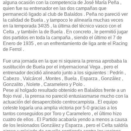
alguna ocasión con la competencia de José María Peña ,
quien fue su entrenador en las dos campañas que
permaneció ligado al club de Balaídos . Peña no pareció ver
la calidad de Buela , y tampoco le alinearía muchas veces
en la temporada 34\35 , la última del técnico vasco con el
Celta , y también la de Buela . En concreto , le permitió jugar
dos partidos en toda la campaña , siendo el último el 7 de
Enero de 1935 , en un enfrentamiento de liga ante el Racing
de Ferrol .
Fue una jornada en la que ni siquiera la prensa aprobaba la
sustitución de Buela por el intyernacional Vega , pero el
entrenador decidió alinearlo junto a los siguientes : Pedrín ,
Cabezo , Valcárcel , Montes , Buela , Esparza , González ,
Gonzalito , Nolete , Caramelero y Polo .
Pese al holgado resultado obtenido en Balaídos frente a un
flojo rival , la prensa no pareció entusiasmarse mucho con la
actuación del desapercibido centrocampista . El equipo
celeste logaría una amplia victoria por 5-0 gracias a los
tantos conseguidos por Toro y Caramelero , el último hizo
cuatro de ellos . El Partido acabaría yendo a menos a causa
de los lesionados González y Esparza , pero el Celta saldría