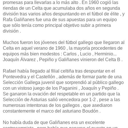
promesas para llevarlas a lo más alto . En 1960 cogió las
riendas de un Celta que acumulaba dos años en segunda
división tras varios años despuntando en el fútbol de élite , y
Rafa Galiñanes fue una de sus apuestas para un equipo
que sólo tenía como principal objetivo subir a primera
división .
Muchos fueron los jóvenes del fútbol gallego que llegaron al
Celta en aquel verano de 1960 , la mayoría procedentes de
equipos más bien modestos : Carlos , Lucio , Herminio...
Joaquín Álvarez , Pepiño y Galiñanes vinieron del Celta B .
Rafael había llegado al filial celtiña tras despuntar en el
Pontevedra y el Castellón , además de formar parte de una
Selección Gallega juvenil que sorprendió al público gallego
con un vistoso juego de los Paganini , Joaquín y Pepiño .
Se ganaron la ovación del respetable en un partido que la
Selección de Asturias salió vencedora por 1-2 , pese a las
numerosas intentonas de los gallegos , que asediaron
constantemente el marco del asturiano Boudón .
No había duda de que Galiñanes era un excelente