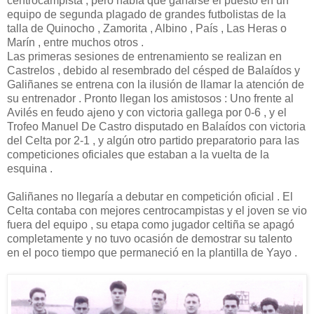
centrocampista , pero había que ganarse el puesto en un
equipo de segunda plagado de grandes futbolistas de la
talla de Quinocho , Zamorita , Albino , País , Las Heras o
Marín , entre muchos otros .
Las primeras sesiones de entrenamiento se realizan en
Castrelos , debido al resembrado del césped de Balaídos y
Galiñanes se entrena con la ilusión de llamar la atención de
su entrenador . Pronto llegan los amistosos : Uno frente al
Avilés en feudo ajeno y con victoria gallega por 0-6 , y el
Trofeo Manuel De Castro disputado en Balaídos con victoria
del Celta por 2-1 , y algún otro partido preparatorio para las
competiciones oficiales que estaban a la vuelta de la
esquina .
Galiñanes no llegaría a debutar en competición oficial . El
Celta contaba con mejores centrocampistas y el joven se vio
fuera del equipo , su etapa como jugador celtiña se apagó
completamente y no tuvo ocasión de demostrar su talento
en el poco tiempo que permaneció en la plantilla de Yayo .