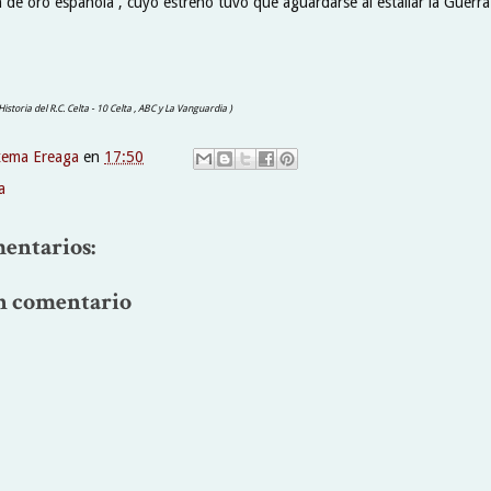
ón de oro española , cuyo estreno tuvo que aguardarse al estallar la Guerra 
 Historia del R.C. Celta - 10 Celta , ABC y La Vanguardia )
xema Ereaga
en
17:50
a
entarios:
n comentario