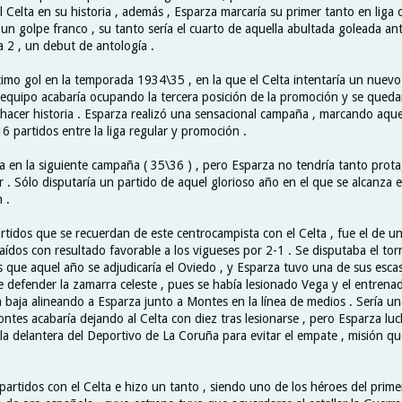
l Celta en su historia , además , Esparza marcaría su primer tanto en liga
 un golpe franco , su tanto sería el cuarto de aquella abultada goleada an
a 2 , un debut de antología .
timo gol en la temporada 1934\35 , en la que el Celta intentaría un nuevo
el equipo acabaría ocupando la tercera posición de la promoción y se qued
 hacer historia . Esparza realizó una sensacional campaña , marcando aque
6 partidos entre la liga regular y promoción .
ría en la siguiente campaña ( 35\36 ) , pero Esparza no tendría tanto pr
r . Sólo disputaría un partido de aquel glorioso año en el que se alcanza 
 .
rtidos que se recuerdan de este centrocampista con el Celta , fue el de u
aídos con resultado favorable a los vigueses por 2-1 . Se disputaba el to
ue aquel año se adjudicaría el Oviedo , y Esparza tuvo una de sus esca
 defender la zamarra celeste , pues se había lesionado Vega y el entren
a baja alineando a Esparza junto a Montes en la línea de medios . Sería u
ontes acabaría dejando al Celta con diez tras lesionarse , pero Esparza l
la delantera del Deportivo de La Coruña para evitar el empate , misión qu
partidos con el Celta e hizo un tanto , siendo uno de los héroes del prime