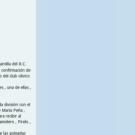
ntilla del R.C.
la confirmación de
 del club olívico
s , una de ellas ,
a división con el
é María Peña ,
a recibir al
melero , Pirelo ,
e las goleadas