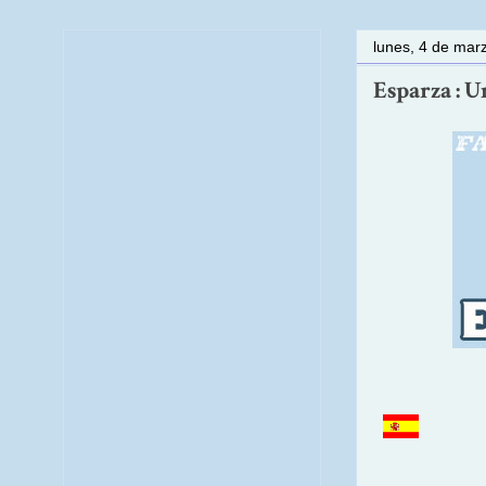
lunes, 4 de mar
Esparza : U