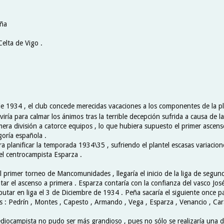
aña
Celta de Vigo .
de 1934 , el club concede merecidas vacaciones a los componentes de la pla
erviría para calmar los ánimos tras la terrible decepción sufrida a causa de 
mera división a catorce equipos , lo que hubiera supuesto el primer ascenso
goría española .
 planificar la temporada 1934\35 , sufriendo el plantel escasas variacione
el centrocampista Esparza .
l primer torneo de Mancomunidades , llegaría el inicio de la liga de segund
tar el ascenso a primera . Esparza contaría con la confianza del vasco Jos
butar en liga el 3 de Diciembre de 1934 . Peña sacaría el siguiente once par
s : Pedrín , Montes , Capesto , Armando , Vega , Esparza , Venancio , Cara
ediocampista no pudo ser más grandioso , pues no sólo se realizaría una d