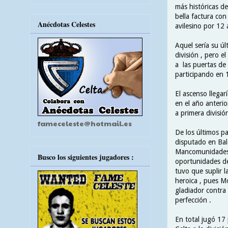
más históricas de
bella factura con
Anécdotas Celestes
avilesino por 12 
Aquel sería su úl
división , pero 
a las puertas de
participando en 1
El ascenso llega
en el año anterio
a primera división
fameceleste@hotmail.es
De los últimos pa
disputado en Bal
Mancomunidades q
Busco los siguientes jugadores :
oportunidades de
tuvo que suplir l
heroica , pues M
gladiador contra 
perfección .
En total jugó 17 