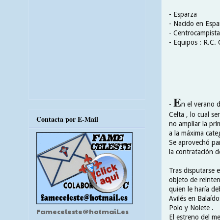
- Esparza
- Nacido en Esp
- Centrocampista
- Equipos : R.C. 
E
-
n el verano 
Celta , lo cual s
Contacta por E-Mail
no ampliar la pri
a la máxima cate
Se aprovechó para
la contratación d
Tras disputarse e
objeto de reinten
quien le haría de
Avilés en Balaído
Polo y Nolete .
Fameceleste@hotmail.es
El estreno del m