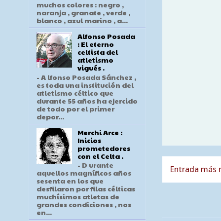
muchos colores : negro ,
naranja , granate , verde ,
blanco , azul marino , a...
Alfonso Posada
: El eterno
celtista del
atletismo
vigués .
- A lfonso Posada Sánchez ,
es toda una institución del
atletismo céltico que
durante 55 años ha ejercido
de todo por el primer
depor...
Merchi Arce :
Inicios
prometedores
con el Celta .
- D urante
Entrada más r
aquellos magníficos años
sesenta en los que
desfilaron por filas célticas
muchísimos atletas de
grandes condiciones , nos
en...