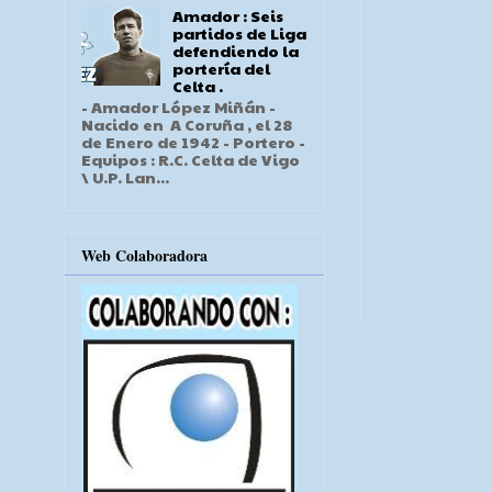
Amador : Seis
partidos de Liga
defendiendo la
portería del
Celta .
- Amador López Miñán -
Nacido en A Coruña , el 28
de Enero de 1942 - Portero -
Equipos : R.C. Celta de Vigo
\ U.P. Lan...
Web Colaboradora