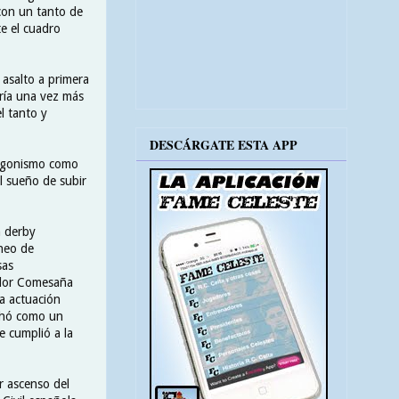
 con un tanto de
te el cuadro
 asalto a primera
aría una vez más
l tanto y
DESCÁRGATE ESTA APP
otagonismo como
el sueño de subir
n derby
rneo de
sas
ador Comesaña
na actuación
uchó como un
e cumplió a la
r ascenso del