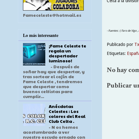
Celta a la divisi
Fameceleste@hotmail.es
- Fuentes : ( Faro de Vigo ,
Lo más interesante
Publicado por
T
¡Fame Celeste te
regala un
Etiquetas:
Españ
despertador
luminoso!
- Después de
No hay com
soñar hay que despertar, y
tras sortear el cojín de
Fame Celeste , tendremos
Publicar u
que despertar como
buenos celtistas para
cumplir...
Anécdotas
Celestes : Los
colores del Real
Club Celta .
- N os hemos
acostumbrado a ver
nuestro escudo ornado con