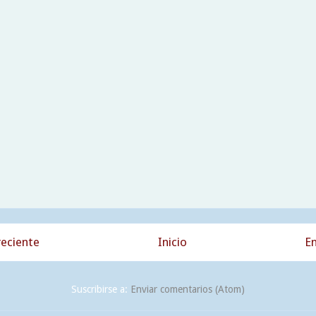
eciente
Inicio
En
Suscribirse a:
Enviar comentarios (Atom)