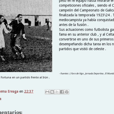
peso en el equipo hasta retirarse e
competiciones oficiales , siendo el 
campeón del Campeonato de Galici
finalizada la temporada 1923\24 . T
mediocampista ya había conquistad
antes de la fusión .
Sus actuaciones como futbolista g
fama en su anterior club , y al Celta
convertirse en uno de sus primeros 
desempeñando dicha tarea en los 
partidos que vistió de celeste .
- Fuentes : ( Faro de Vigo , Jornada Deportiva , El Mund
Fortuna en un partido frente al Irún .
xema Ereaga
en
22:37
a
entarios: