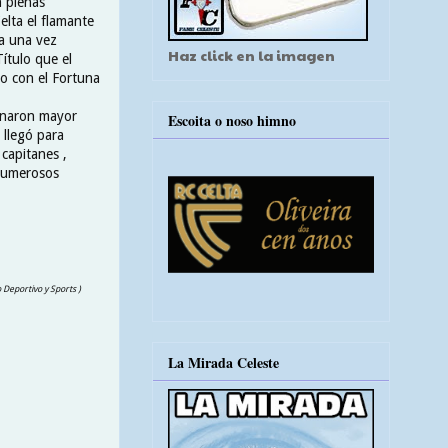
n plenas
Celta el flamante
a una vez
Haz click en la imagen
ítulo que el
o con el Fortuna
anaron mayor
Escoita o noso himno
 llegó para
capitanes ,
numerosos
o Deportivo y Sports )
La Mirada Celeste