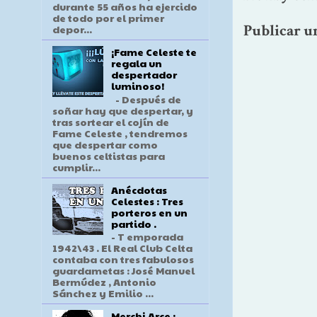
durante 55 años ha ejercido
de todo por el primer
Publicar u
depor...
¡Fame Celeste te
regala un
despertador
luminoso!
- Después de
soñar hay que despertar, y
tras sortear el cojín de
Fame Celeste , tendremos
que despertar como
buenos celtistas para
cumplir...
Anécdotas
Celestes : Tres
porteros en un
partido .
- T emporada
1942\43 . El Real Club Celta
contaba con tres fabulosos
guardametas : José Manuel
Bermúdez , Antonio
Sánchez y Emilio ...
Merchi Arce :