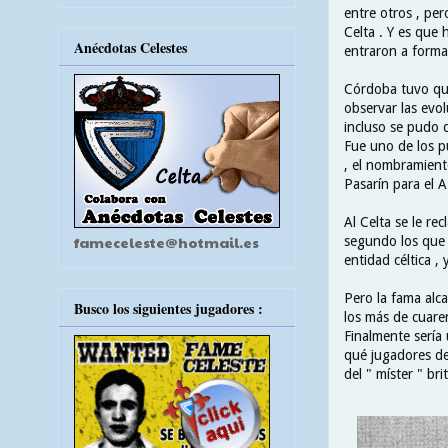
entre otros , pe
Celta . Y es que
Anécdotas Celestes
entraron a forma
Córdoba tuvo que
observar las evol
incluso se pudo d
Fue uno de los p
, el nombramient
Pasarín para el 
Al Celta se le re
fameceleste@hotmail.es
segundo los que s
entidad céltica ,
Pero la fama alc
Busco los siguientes jugadores :
los más de cuaren
Finalmente sería 
qué jugadores de
del " míster " bri