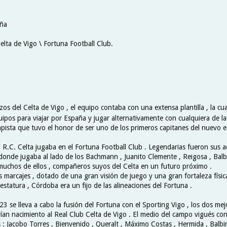
aña
elta de Vigo \ Fortuna Football Club.
zos del Celta de Vigo , el equipo contaba con una extensa plantilla , la cu
uipos para viajar por España y jugar alternativamente con cualquiera de l
pista que tuvo el honor de ser uno de los primeros capitanes del nuevo e
l R.C. Celta jugaba en el Fortuna Football Club . Legendarias fueron sus a
 donde jugaba al lado de los Bachmann , Juanito Clemente , Reigosa , Balb
muchos de ellos , compañeros suyos del Celta en un futuro próximo .
s marcajes , dotado de una gran visión de juego y una gran fortaleza físic
statura , Córdoba era un fijo de las alineaciones del Fortuna .
3 se lleva a cabo la fusión del Fortuna con el Sporting Vigo , los dos me
rían nacimiento al Real Club Celta de Vigo . El medio del campo vigués co
 : Jacobo Torres , Bienvenido , Queralt , Máximo Costas , Hermida , Balb