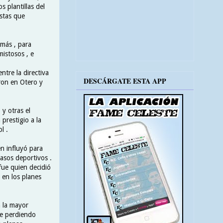
 plantillas del
istas que
 más , para
mistosos , e
tre la directiva
DESCÁRGATE ESTA APP
ron en Otero y
 y otras el
prestigio a la
l .
én influyó para
pasos deportivos .
fue quien decidió
 en los planes
 la mayor
e perdiendo