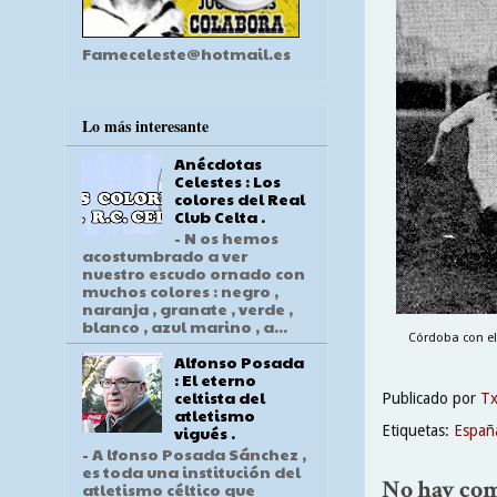
Fameceleste@hotmail.es
Lo más interesante
Anécdotas
Celestes : Los
colores del Real
Club Celta .
- N os hemos
acostumbrado a ver
nuestro escudo ornado con
muchos colores : negro ,
naranja , granate , verde ,
blanco , azul marino , a...
Córdoba con el 
Alfonso Posada
: El eterno
celtista del
Publicado por
T
atletismo
Etiquetas:
Españ
vigués .
- A lfonso Posada Sánchez ,
es toda una institución del
No hay com
atletismo céltico que