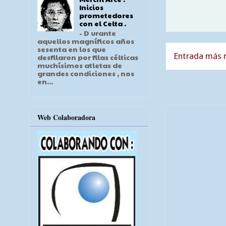
Inicios
prometedores
con el Celta .
- D urante
aquellos magníficos años
sesenta en los que
Entrada más r
desfilaron por filas célticas
muchísimos atletas de
grandes condiciones , nos
en...
Web Colaboradora