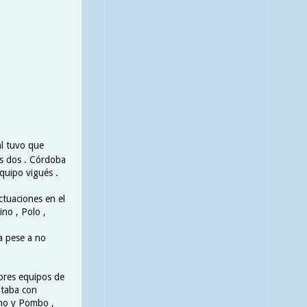
al tuvo que
as dos . Córdoba
quipo vigués .
ctuaciones en el
ino , Polo ,
a pese a no
jores equipos de
ntaba con
ino y Pombo ,