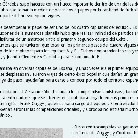
ro Córdoba supo hacerse con un hueco importante dentro de una de las dos
 hubo que tomar la medida de hacer dos equipos por la cantidad de futbol
r parte del nuevo equipo vigués .
 desempeñar el papel de ser uno de los cuatro capitanes del equipo . Es
uciones de la numerosa plantilla hubo que realizar infinidad de partidos a
isfrutar de un amistoso entre el primer y segundo equipo del Celta .
untos que se tuvieron que tocar en los primeros pasos del cuadro vigués en
o de los capitanes para los equipos A y B . Dichos nombramientos recaye
A , y Juanito Clemente y Córdoba para el combinado B .
clamaba en diversas capitales de España , y unas veces era el primer equipo
e desplazaban . Fueron viajes de cierto éxito popular que darían un gran 
 y ya de paso , ayudarían para darse a conocer por todo el territorio españo
anzada por el Celta no sólo afectaría a los compromisos amistosos , tambi
ta entrenadores que se ofrecieron al club para dirigirlo en sus primeros 
un inglés , Frank Cuggy , quien se haría cargo del equipo . El entrenador 
berían afrontar las competiciones oficiales , y Córdoba no entraría mucho
tánico .
- Otros centrocampistas se ganaron
confianza de Cuggy , y Córdoba fu