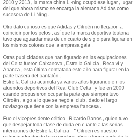
2010 y 2013 , la marca china Li-ning ocupó ese lugar , lugar
del que ahora mismo se encarga la alemana Adidas como
sucesora de Li-Ning .
Otro dato curioso es que Adidas y Citroën no llegaron a
coincidir por los pelos , así que la marca deportiva teutona
tuvo que aguardar más de un cuarto de siglo para figurar en
los mismos colores que la empresa gala .
Otras publicidades que han figurado en las equipaciones
del Celta fueron Caixanova , Estrella Galicia , Recalvi y
Abanca , esta última contratada este año para figurar en la
parte trasera del pantalón .
Estrella Galicia acumula ya varios años figurando en los
atuendos deportivos del Real Club Celta , y fue en 2009
cuando propusieron ocupar la parte que siempre tuvo
Citroën , algo a lo que se negó el club , dado el largo
noviazgo que tiene con la empresa francesa .
Fue el vicepresidente céltico , Ricardo Barros , quien tuvo
que despejar toda clase de duda en cuanto a las serias
intenciones de Estrella Galicia : " Citroën es nuestro
patrocinador desde hace muchos años y forma parte de la