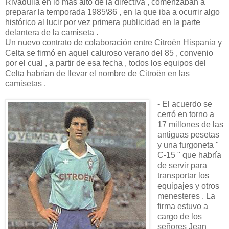
Rivadulla en lo más alto de la directiva , comenzaban a
preparar la temporada 1985\86 , en la que iba a ocurrir algo
histórico al lucir por vez primera publicidad en la parte
delantera de la camiseta .
Un nuevo contrato de colaboración entre Citroën Hispania y
Celta se firmó en aquel caluroso verano del 85 , convenio
por el cual , a partir de esa fecha , todos los equipos del
Celta habrían de llevar el nombre de Citroën en las
camisetas .
- El acuerdo se
cerró en torno a
17 millones de las
antiguas pesetas
y una furgoneta "
C-15 " que habría
de servir para
transportar los
equipajes y otros
menesteres . La
firma estuvo a
cargo de los
señores Jean