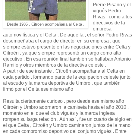
Pierre Pisano y el
vigués Pedro
Rivas , como altos
directivos de la
Desde 1985 , Citroën acompañaría al Celta .
empresa
automovilística y el Celta . De aquella , el señor Pedro Rivas
desempeñaba el cargo de director en su empresa , que
siempre estuvo presente en las negociaciones entre Celta y
Citroën , ya que siempre representó un cargo como alto
ejecutivo . En esa reunión final también se hallaban Antonio
Ramilo y otros miembros de la directiva celeste .
A partir de ese instante , Citroën acompañaría al Celta en
cada partido , formando parte de la equipación celeste junto
al escudo y la marca deportiva de Umbro , que también
firmó por el Celta ese mismo año .
Resulta ciertamente curioso , pero desde ese mismo año ,
Citroën y Umbro adornaron la camiseta hasta el año 2010 ,
momento en el que el club vigués y la marca inglesa
rompen su larga relación . Aún así , fue un cuarto de siglo en
el que Celta , Citroën y Umbro caminaron juntos de la mano
en cada compromiso deportivo del conjunto vigués . Entre