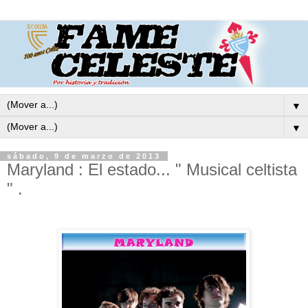
▼
▼
sábado, 9 de marzo de 2013
Maryland : El estado... " Musical celtista
" .