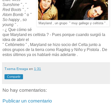
Sunshine " , "
Red Boots " , "
Atom Bomb "
o
"
So happy , so
Maryland , un grupo " muy gallego y celtista " .
young "
.
- ¿ Que cómo sé
que Maryland es celtista ? - Pues porque cuando surgió la
idea de abrir el
" Celtómetro " , Maryland se hizo socio del Celta junto a
otros grupos de la tierra como Ragdog y Niño y Pistola . De
estos últimos ya os hablaré más adelante .
Txema Ereaga
en
1:31
Compartir
No hay comentarios:
Publicar un comentario