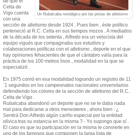
de que el
Celta de
Vigo cuenta
Un Rubalcaba nostálgico por las pistas de atletismo .
con una
sección de atletismo desde 1924 . Pues bien , éste político
perteneció al R.C. Celta en sus tiempos mozos . A mediados
de la década de los setenta , Alfredo era un velocista del
equipo vigués que compaginaba sus estudios y
colaboraciones políticas con el atletismo , deporte en el que
hay opiniones fehacientes de que el cántabro valía para la
práctica de los 100 metros lisos , modalidad en la que se
especializó .
En 1975 corrió en esa modalidad logrando un registro de 11
´1 segundos en los campeonatos nacionales universitarios
defendiendo los colores de la sección de atletismo del R.C.
Celta de Vigo .
Rubalcaba abandonó un deporte que no se le daba nada
mal para dedicarse a otros menesteres , ahora bien : ¿
Sentirá Don Alfredo algún cariño especial por la entidad
olívica tras su estancia en la misma ? - Yo supongo que sí .
El caso es que su participación en la misma le convierte en
uno de los famosos que componen la larga lista de