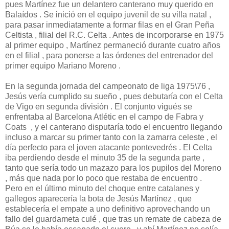
pues Martínez fue un delantero canterano muy querido en
Balaídos . Se inició en el equipo juvenil de su villa natal ,
para pasar inmediatamente a formar filas en el Gran Peña
Celtista , filial del R.C. Celta . Antes de incorporarse en 1975
al primer equipo , Martínez permaneció durante cuatro años
en el filial , para ponerse a las órdenes del entrenador del
primer equipo Mariano Moreno .
En la segunda jornada del campeonato de liga 1975\76 ,
Jesús vería cumplido su sueño , pues debutaría con el Celta
de Vigo en segunda división . El conjunto vigués se
enfrentaba al Barcelona Atlétic en el campo de Fabra y
Coats , y el canterano disputaría todo el encuentro llegando
incluso a marcar su primer tanto con la zamarra celeste , el
día perfecto para el joven atacante pontevedrés . El Celta
iba perdiendo desde el minuto 35 de la segunda parte ,
tanto que sería todo un mazazo para los pupilos del Moreno
, más que nada por lo poco que restaba de encuentro .
Pero en el último minuto del choque entre catalanes y
gallegos aparecería la bota de Jesús Martínez , que
establecería el empate a uno definitivo aprovechando un
fallo del guardameta culé , que tras un remate de cabeza de