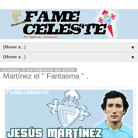
▼
▼
jueves, 7 de febrero de 2013
Martínez el " Fantasma " .