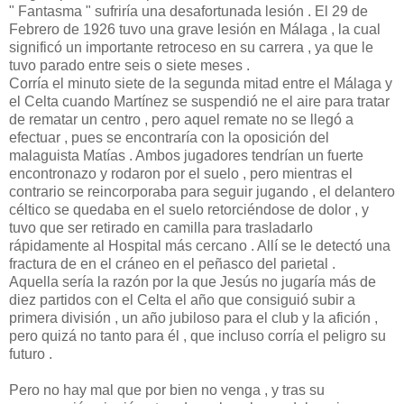
" Fantasma " sufriría una desafortunada lesión . El 29 de
Febrero de 1926 tuvo una grave lesión en Málaga , la cual
significó un importante retroceso en su carrera , ya que le
tuvo parado entre seis o siete meses .
Corría el minuto siete de la segunda mitad entre el Málaga y
el Celta cuando Martínez se suspendió ne el aire para tratar
de rematar un centro , pero aquel remate no se llegó a
efectuar , pues se encontraría con la oposición del
malaguista Matías . Ambos jugadores tendrían un fuerte
encontronazo y rodaron por el suelo , pero mientras el
contrario se reincorporaba para seguir jugando , el delantero
céltico se quedaba en el suelo retorciéndose de dolor , y
tuvo que ser retirado en camilla para trasladarlo
rápidamente al Hospital más cercano . Allí se le detectó una
fractura de en el cráneo en el peñasco del parietal .
Aquella sería la razón por la que Jesús no jugaría más de
diez partidos con el Celta el año que consiguió subir a
primera división , un año jubiloso para el club y la afición ,
pero quizá no tanto para él , que incluso corría el peligro su
futuro .
Pero no hay mal que por bien no venga , y tras su