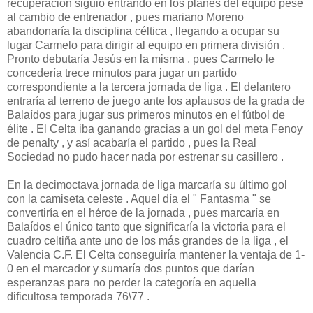
recuperación siguió entrando en los planes del equipo pese
al cambio de entrenador , pues mariano Moreno
abandonaría la disciplina céltica , llegando a ocupar su
lugar Carmelo para dirigir al equipo en primera división .
Pronto debutaría Jesús en la misma , pues Carmelo le
concedería trece minutos para jugar un partido
correspondiente a la tercera jornada de liga . El delantero
entraría al terreno de juego ante los aplausos de la grada de
Balaídos para jugar sus primeros minutos en el fútbol de
élite . El Celta iba ganando gracias a un gol del meta Fenoy
de penalty , y así acabaría el partido , pues la Real
Sociedad no pudo hacer nada por estrenar su casillero .
En la decimoctava jornada de liga marcaría su último gol
con la camiseta celeste . Aquel día el " Fantasma " se
convertiría en el héroe de la jornada , pues marcaría en
Balaídos el único tanto que significaría la victoria para el
cuadro celtiña ante uno de los más grandes de la liga , el
Valencia C.F. El Celta conseguiría mantener la ventaja de 1-
0 en el marcador y sumaría dos puntos que darían
esperanzas para no perder la categoría en aquella
dificultosa temporada 76\77 .