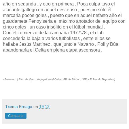
año en segunda , y otro en primera . Poca culpa tuvo el
atacante gallego en aquel descenso , pues no sólo él
marcaría pocos goles , puesto que en aquel nefasto año el
guardameta Fenoy sería el máximo anotador del equipo con
cinco goles , un caso insólito en el fútbol mundial .
Con el comienzo de la campaña 1977\78 , el club
concedería la baja a varios futbolistas , entre ellos se
hallaba Jesús Martínez , que junto a Navarro , Poli y Búa
abandonaría el Celta en plena etapa ascensora .
- Fuentes : ( Faro de Vigo , Yo jugué en el Celta , BD de Fútbol , LFP y El Mundo Deportivo )
Txema Ereaga
en
19:12
Compartir