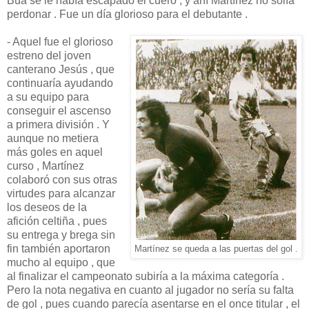
Búa se le había escapado el cuero , y ahí Martínez no solía
perdonar . Fue un día glorioso para el debutante .
- Aquel fue el glorioso
estreno del joven
canterano Jesús , que
continuaría ayudando
a su equipo para
conseguir el ascenso
a primera división . Y
aunque no metiera
más goles en aquel
curso , Martínez
colaboró con sus otras
virtudes para alcanzar
los deseos de la
afición celtiña , pues
su entrega y brega sin
fin también aportaron
Martínez se queda a las puertas del gol .
mucho al equipo , que
al finalizar el campeonato subiría a la máxima categoría .
Pero la nota negativa en cuanto al jugador no sería su falta
de gol , pues cuando parecía asentarse en el once titular , el