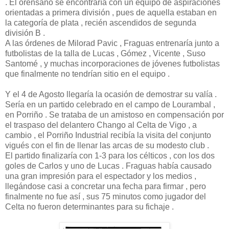
. El orensano se encontraría con un equipo de aspiraciones
orientadas a primera división , pues de aquella estaban en
la categoría de plata , recién ascendidos de segunda
división B .
A las órdenes de Milorad Pavic , Fraguas entrenaría junto a
futbolistas de la talla de Lucas , Gómez , Vicente , Suso
Santomé , y muchas incorporaciones de jóvenes futbolistas
que finalmente no tendrían sitio en el equipo .
Y el 4 de Agosto llegaría la ocasión de demostrar su valía .
Sería en un partido celebrado en el campo de Lourambal ,
en Porriño . Se trataba de un amistoso en compensación por
el traspaso del delantero Chango al Celta de Vigo , a
cambio , el Porriño Industrial recibía la visita del conjunto
vigués con el fin de llenar las arcas de su modesto club .
El partido finalizaría con 1-3 para los célticos , con los dos
goles de Carlos y uno de Lucas . Fraguas había causado
una gran impresión para el espectador y los medios ,
llegándose casi a concretar una fecha para firmar , pero
finalmente no fue así , sus 75 minutos como jugador del
Celta no fueron determinantes para su fichaje .