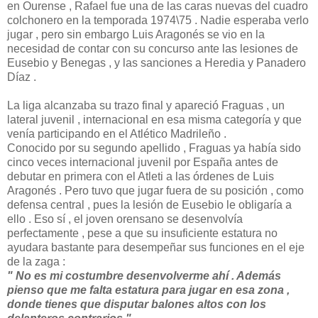
en Ourense , Rafael fue una de las caras nuevas del cuadro
colchonero en la temporada 1974\75 . Nadie esperaba verlo
jugar , pero sin embargo Luis Aragonés se vio en la
necesidad de contar con su concurso ante las lesiones de
Eusebio y Benegas , y las sanciones a Heredia y Panadero
Díaz .
La liga alcanzaba su trazo final y apareció Fraguas , un
lateral juvenil , internacional en esa misma categoría y que
venía participando en el Atlético Madrileño .
Conocido por su segundo apellido , Fraguas ya había sido
cinco veces internacional juvenil por España antes de
debutar en primera con el Atleti a las órdenes de Luis
Aragonés . Pero tuvo que jugar fuera de su posición , como
defensa central , pues la lesión de Eusebio le obligaría a
ello . Eso sí , el joven orensano se desenvolvía
perfectamente , pese a que su insuficiente estatura no
ayudara bastante para desempeñar sus funciones en el eje
de la zaga :
" No es mi costumbre desenvolverme ahí . Además
pienso que me falta estatura para jugar en esa zona ,
donde tienes que disputar balones altos con los