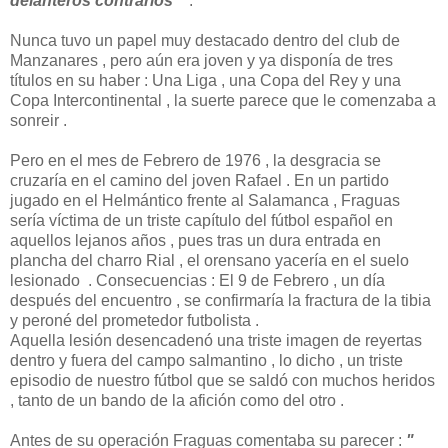
delanteros contrarios "
.
Nunca tuvo un papel muy destacado dentro del club de
Manzanares , pero aún era joven y ya disponía de tres
títulos en su haber : Una Liga , una Copa del Rey y una
Copa Intercontinental , la suerte parece que le comenzaba a
sonreir .
Pero en el mes de Febrero de 1976 , la desgracia se
cruzaría en el camino del joven Rafael . En un partido
jugado en el Helmántico frente al Salamanca , Fraguas
sería víctima de un triste capítulo del fútbol español en
aquellos lejanos años , pues tras un dura entrada en
plancha del charro Rial , el orensano yacería en el suelo
lesionado . Consecuencias : El 9 de Febrero , un día
después del encuentro , se confirmaría la fractura de la tibia
y peroné del prometedor futbolista .
Aquella lesión desencadenó una triste imagen de reyertas
dentro y fuera del campo salmantino , lo dicho , un triste
episodio de nuestro fútbol que se saldó con muchos heridos
, tanto de un bando de la afición como del otro .
Antes de su operación Fraguas comentaba su parecer :
"