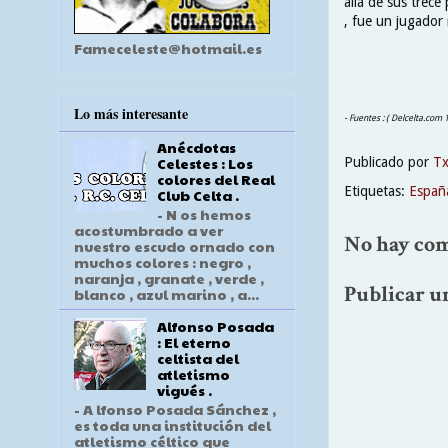
allá de sus trece
, fue un jugador 
Fameceleste@hotmail.es
Lo más interesante
- Fuentes : ( Delcelta.com
Anécdotas
Celestes : Los
Publicado por
T
colores del Real
Etiquetas:
Españ
Club Celta .
- N os hemos
acostumbrado a ver
No hay com
nuestro escudo ornado con
muchos colores : negro ,
naranja , granate , verde ,
Publicar u
blanco , azul marino , a...
Alfonso Posada
: El eterno
celtista del
atletismo
vigués .
- A lfonso Posada Sánchez ,
es toda una institución del
atletismo céltico que