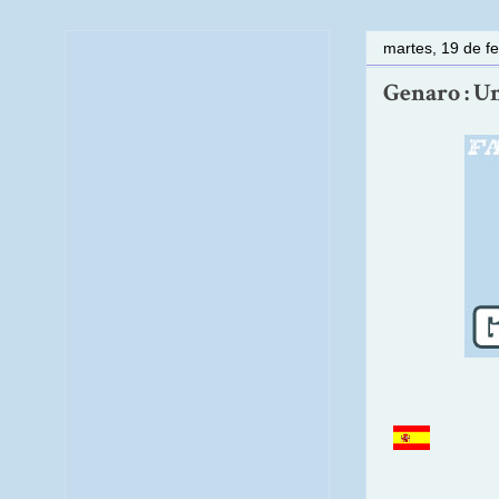
martes, 19 de f
Genaro : Un