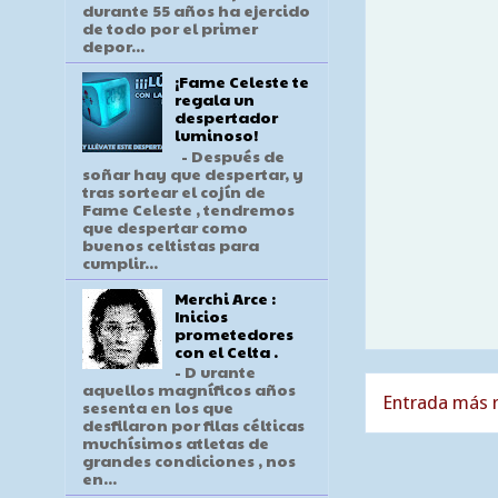
durante 55 años ha ejercido
de todo por el primer
depor...
¡Fame Celeste te
regala un
despertador
luminoso!
- Después de
soñar hay que despertar, y
tras sortear el cojín de
Fame Celeste , tendremos
que despertar como
buenos celtistas para
cumplir...
Merchi Arce :
Inicios
prometedores
con el Celta .
- D urante
aquellos magníficos años
Entrada más r
sesenta en los que
desfilaron por filas célticas
muchísimos atletas de
grandes condiciones , nos
en...