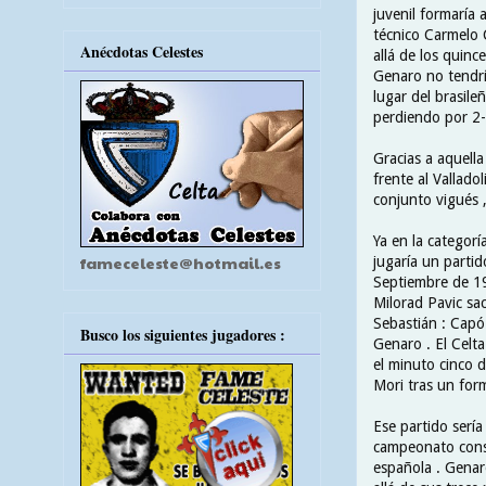
juvenil formaría
técnico Carmelo 
Anécdotas Celestes
allá de los quin
Genaro no tendrí
lugar del brasile
perdiendo por 2-
Gracias a aquella
frente al Vallado
conjunto vigués ,
Ya en la categorí
fameceleste@hotmail.es
jugaría un partid
Septiembre de 198
Milorad Pavic sac
Sebastián : Capó
Busco los siguientes jugadores :
Genaro . El Celt
el minuto cinco d
Mori tras un form
Ese partido sería
campeonato conse
española . Genaro