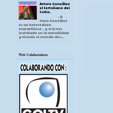
Arturo González
el tertuliano del
Celta .
- A
rturo González
es un heterodoxo
maravilloso , y a la vez
instalado en la actualidad
y viendo el mundo des...
Web Colaboradora