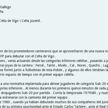
 Gallego
aña
elta de Vigo \ Celta Juvenil .
tro de los prometedores canteranos que se aprovecharon de una nueva n
LFP para debutar con el Celta de Vigo .
ero , venía actuando desde las categorías inferiores celtiñas , pasando a j
ras joyas de la cantera : Ferral , Tante , Alvelo , Cal , Nores , Quecho , La
e formó junto a futbolistas de esta índole , y algunos de ellos tendrían l
rto espacio de tiempo con el primer equipo celtiña .
 a una normativa implantada para alinear jugadores de categoría Sub-20
gorías inferiores . Al menos durante los primeros quince minutos de cada p
r dosjugadores Sub-20 por partido . Corría la temporada 1979\80 , y nue
a estrenarse con la camiseta del primer equipo .
e 1980 , cuando ya habían debutado muchos de sus compañeros del Juven
a de su primera oportunidad ante el Estado Carlos Tartiere , ante el Real 