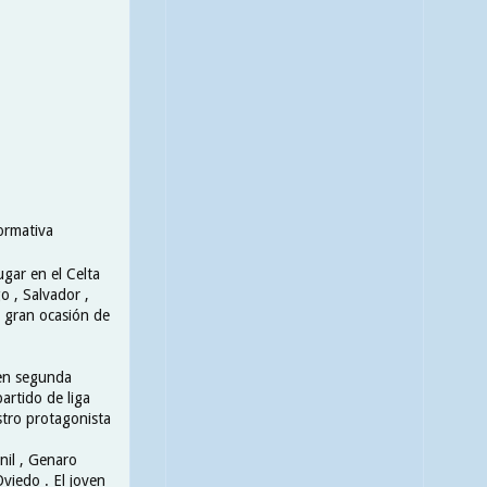
ormativa
ugar en el Celta
go , Salvador ,
a gran ocasión de
 en segunda
artido de liga
stro protagonista
il , Genaro
Oviedo . El joven