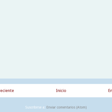
eciente
Inicio
En
Suscribirse a:
Enviar comentarios (Atom)