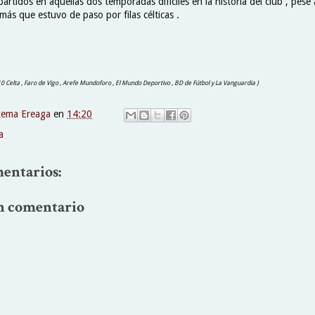
 partidos en aquellas dos temporadas difíciles en la historia del club , pese
más que estuvo de paso por filas célticas .
 10 Celta , Faro de Vigo , Arefe Mundoforo , El Mundo Deportivo , BD de Fútbol y La Vanguardia )
xema Ereaga
en
14:20
a
entarios:
n comentario