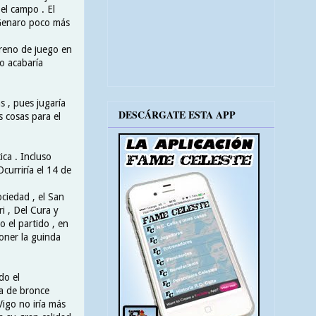
el campo . El
 Genaro poco más
rreno de juego en
po acabaría
s , pues jugaría
DESCÁRGATE ESTA APP
s cosas para el
ica . Incluso
Ocurriría el 14 de
ociedad , el San
i , Del Cura y
 el partido , en
poner la guinda
do el
ía de bronce
Vigo no iría más