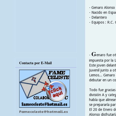
- Genaro Alonso
- Nacido en Esp
- Delantero
- Equipos : R.C. C
G
-
enaro fue o
impuesta por la 
Contacta por E-Mail
Este joven delant
Juvenil junto a ot
Lemos... Genaro s
debutar en un co
Todo fue gracias
división A y cate
había que alinea
se prepararía par
El 20 de Enero d
Fameceleste@hotmail.es
Alonso disfrutarí