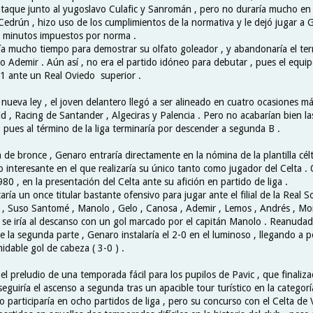
 ataque junto al yugoslavo Culafic y Sanromán , pero no duraría mucho en 
Cedrún , hizo uso de los cumplimientos de la normativa y le dejó jugar a
ce minutos impuestos por norma .
a mucho tiempo para demostrar su olfato goleador , y abandonaría el te
ño Ademir . Aún así , no era el partido idóneo para debutar , pues el equi
1 ante un Real Oviedo superior .
 nueva ley , el joven delantero llegó a ser alineado en cuatro ocasiones má
lid , Racing de Santander , Algeciras y Palencia . Pero no acabarían bien la
 pues al término de la liga terminaría por descender a segunda B .
a de bronce , Genaro entraría directamente en la nómina de la plantilla célt
o interesante en el que realizaría su único tanto como jugador del Celta . 
0 , en la presentación del Celta ante su afición en partido de liga .
aría un once titular bastante ofensivo para jugar ante el filial de la Real S
 , Suso Santomé , Manolo , Gelo , Canosa , Ademir , Lemos , Andrés , Mor
a se iría al descanso con un gol marcado por el capitán Manolo . Reanudado
e la segunda parte , Genaro instalaría el 2-0 en el luminoso , llegando a 
idable gol de cabeza ( 3-0 ) .
 el preludio de una temporada fácil para los pupilos de Pavic , que finaliza
guiría el ascenso a segunda tras un apacible tour turístico en la categor
 participaría en ocho partidos de liga , pero su concurso con el Celta de 