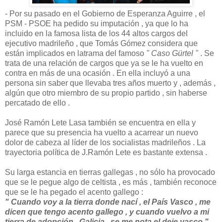
- Por su pasado en el Gobierno de Esperanza Aguirre , el
PSM - PSOE ha pedido su imputación , ya que lo ha
incluido en la famosa lista de los 44 altos cargos del
ejecutivo madrileño , que Tomás Gómez considera que
están implicados en latrama del famoso
" Caso Gürtel "
. Se
trata de una relación de cargos que ya se le ha vuelto en
contra en más de una ocasión . En ella incluyó a una
persona sin saber que llevaba tres años muerto y , además ,
algún que otro miembro de su propio partido , sin haberse
percatado de ello .
José Ramón Lete Lasa también se encuentra en ella y
parece que su presencia ha vuelto a acarrear un nuevo
dolor de cabeza al líder de los socialistas madrileños . La
trayectoria política de J.Ramón Lete es bastante extensa .
Su larga estancia en tierras gallegas , no sólo ha provocado
que se le pegue algo de celtista , es más , también reconoce
que se le ha pegado el acento gallego :
" Cuando voy a la tierra donde nací , el País Vasco , me
dicen que tengo acento gallego , y cuando vuelvo a mi
tierra de adopción , Galicia , se me nota el deje vasco "
-