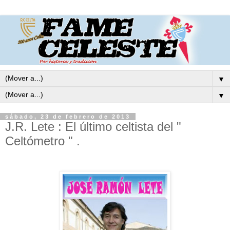
▼
▼
sábado, 23 de febrero de 2013
J.R. Lete : El último celtista del "
Celtómetro " .