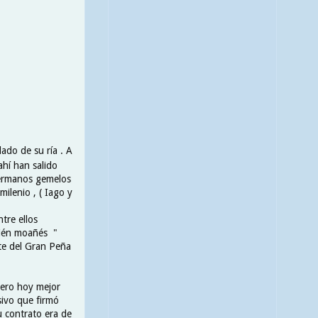
ado de su ría . A
ahí han salido
 hermanos gemelos
ilenio , ( Iago y
tre ellos
mbién moañés "
nte del Gran Peña
Pero hoy mejor
sivo que firmó
u contrato era de