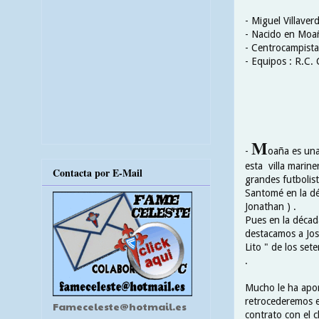
- Miguel Villaver
- Nacido en Moañ
- Centrocampista
- Equipos : R.C.
M
-
oaña es una
esta villa marine
Contacta por E-Mail
grandes futbolist
Santomé en la déc
Jonathan ) .
Pues en la década
destacamos a Jos
Lito " de los set
.
Mucho le ha apor
retrocederemos e
Fameceleste@hotmail.es
contrato con el c