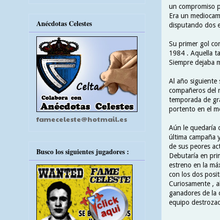
un compromiso po
Era un mediocamp
Anécdotas Celestes
disputando dos e
Su primer gol con
1984 . Aquella ta
Siempre dejaba mu
Al año siguiente
compañeros del r
temporada de gra
portento en el m
fameceleste@hotmail.es
Aún le quedaría o
última campaña y
de sus peores act
Busco los siguientes jugadores :
Debutaría en pri
estreno en la máx
con los dos posit
Curiosamente , a
ganadores de la c
equipo destrozad