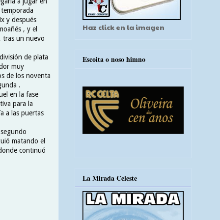
egaría a jugar en
a temporada
lix y después
Haz click en la imagen
moañés , y el
, tras un nuevo
ivisión de plata
Escoita o noso himno
ador muy
os de los noventa
gunda .
el en la fase
tiva para la
a a las puertas
l segundo
guió matando el
, donde continuó
La Mirada Celeste