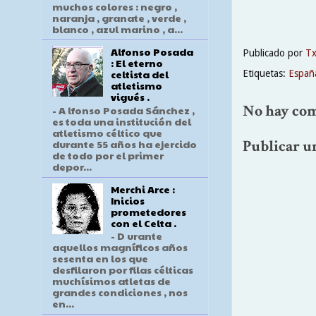
muchos colores : negro ,
naranja , granate , verde ,
blanco , azul marino , a...
Alfonso Posada
Publicado por
T
: El eterno
celtista del
Etiquetas:
Españ
atletismo
vigués .
No hay com
- A lfonso Posada Sánchez ,
es toda una institución del
atletismo céltico que
Publicar u
durante 55 años ha ejercido
de todo por el primer
depor...
Merchi Arce :
Inicios
prometedores
con el Celta .
- D urante
aquellos magníficos años
sesenta en los que
desfilaron por filas célticas
muchísimos atletas de
grandes condiciones , nos
en...