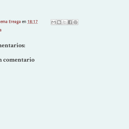
xema Ereaga
en
18:17
a
entarios:
n comentario