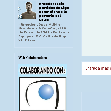
Amador : Seis
partidos de Liga
defendiendo la
portería del
Celta .
- Amador López Miñán -
Nacido en A Coruña , el 28
de Enero de 1942 - Portero -
Equipos : R.C. Celta de Vigo
\ U.P. Lan...
Web Colaboradora
Entrada más r