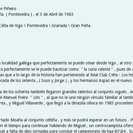
de Piñeiro
a ( Pontevedra ) , el 3 de Abril de 1963
 Celta de Vigo \ Pontevedra \ Granada \ Gran Peña.
 localidad gallega que perfectamente se puede otear desde Vigo , al otro l
ra perfectamente se le puede bautizar como " la cuna celeste " , pues de 
as que a lo largo de la historia han pertenecido al Real Club Celta : Los
ada de los setenta , ( Suso y Jorge ) , y los hermanos Aspas en el nuevo m
 de los ochenta también llegaron grandes talentos al conjunto vigués , en
é Manuel Freire " Lito " , al que no le une ningún vínculo familiar al ta
enta , y Miguel Villaverde , que llegó a la dinastía olívica en 1983 procede
tado Moaña al conjunto celtiña , y más se podrá esperar en un futuro . 
n el tiempo para continuar hablando de Miguel , un centrocampista ofen
lub a falta de diez jornadas para concluir el campeonato de liga 83\84 . S