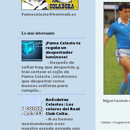
Fameceleste@hotmail.es
Lo más interesante
¡Fame Celeste te
regala un
despertador
luminoso!
- Después de
soñar hay que despertar, y
tras sortear el cojín de
Fame Celeste , tendremos
que despertar como
buenos celtistas para
cumplir...
Anécdotas
Miguel haciendo 
Celestes : Los
colores del Real
Club Celta .
- N os hemos
acostumbrado a ver
- Fuentes : ( Yo jugué en e
nuestro escudo ornado con