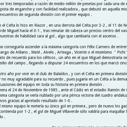
r tres temporadas a razón de medio millón de pesetas por cada una de el
ista de enganche y con facilidad realizadora , que debutó en aquella m
ncuentros de segunda división con el primer equipo .
 el Celta lo hizo en Riazor , en una derrota del Celta por 3-2 , el 11 de 
rde Miguel hacía el 0-1 , tras rematar de cabeza un preciso centro del va
estras de habilidad cara al gol , algo que cambiaría con el ascenso .
 se conseguiría ascender a la máxima categoría con Félix Carnero de entre
ango de Atilano , Maté , Alvelo , Arteaga , Vicente o el mismísmo " Pichi 
to de recuerdo para los célticos , un año en el que Miguel demostraría s
edio del campo , llegando a disputar 24 encuentros en los que marcó cinc
tro año por vivir en el club de Balaídos , y con el Celta en primera división
 no muy agradable para su recuerdo , pues jugaría en un Celta a la deriv
uaciones del equipo en toda su historia en primera división .
mera el 24 de Noviembre de 1985 , ante el Cádiz en el estadio Ramón de 
ima categoría se vería nublado por una pírrica victoria del cuadro andaluz
ivos gracias al apretado resultado de 1-0 .
l mismo equipo le metería su único gol en primera , pero de nuevo los gad
ontienda por 1-2 , el gol de Miguel Villaverde sólo valdría para maquillar
o .