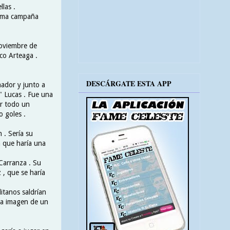
las .
isma campaña
Noviembre de
sco Arteaga .
DESCÁRGATE ESTA APP
nador y junto a
" Lucas . Fue una
er todo un
o goles .
 . Sería su
a que haría una
Carranza . Su
 , que se haría
itanos saldrían
 la imagen de un