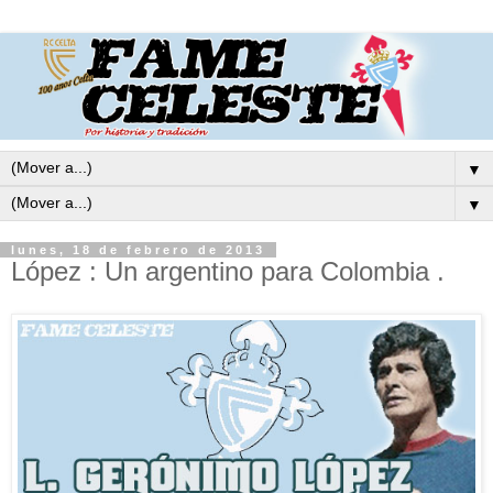
▼
▼
lunes, 18 de febrero de 2013
López : Un argentino para Colombia .