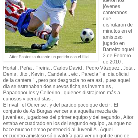
fueron los
jóvenes
canteranos
que
disfrutaron de
minutos en el
amistoso
jugado en
Barreiro aquel
2 de Febrero
Aitor Pastoriza durante un partido con el filial .
de 2010 :
Hortal , Peña , Freiria , Carlos David , Pedro Vázquez , Jota ,
Denis , Jito , Kevin , Candela... etc . Parecía " el día oficial
de la cantera " , pero por desgracia no era así , pues aquel
día se estrenaban dos nuevos fichajes invernales ,
Papadopoulos y Cellerino , quienes distrajeron más a
curiosos y periodistas .
El rival , el Ourense , y del partido poco que decir . El
conjunto de As Burgas vencería a aquella mezcla de
juveniles , jugadores del primer equipo y del segundo , Aitor
estaba encuadrado en los del segundo equipo , aunque no
hace mucho tiempo perteneció al Juvenil A . Aquel
encuentro amistoso sólo valdría para ver un gol de uno de