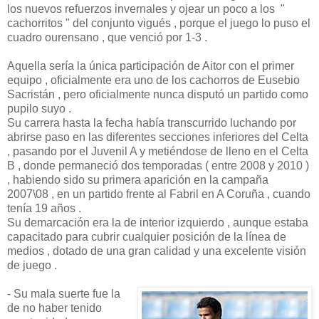
los nuevos refuerzos invernales y ojear un poco a los "
cachorritos " del conjunto vigués , porque el juego lo puso el
cuadro ourensano , que venció por 1-3 .
Aquella sería la única participación de Aitor con el primer
equipo , oficialmente era uno de los cachorros de Eusebio
Sacristán , pero oficialmente nunca disputó un partido como
pupilo suyo .
Su carrera hasta la fecha había transcurrido luchando por
abrirse paso en las diferentes secciones inferiores del Celta
, pasando por el Juvenil A y metiéndose de lleno en el Celta
B , donde permaneció dos temporadas ( entre 2008 y 2010 )
, habiendo sido su primera aparición en la campaña
2007\08 , en un partido frente al Fabril en A Coruña , cuando
tenía 19 años .
Su demarcación era la de interior izquierdo , aunque estaba
capacitado para cubrir cualquier posición de la línea de
medios , dotado de una gran calidad y una excelente visión
de juego .
- Su mala suerte fue la
de no haber tenido