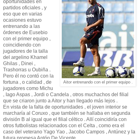
oportunidades en
partidos oficiales , y
eso que en varias
ocasiones estuvo
entrenando a las
órdenes de Eusebio
con el primer equipo ,
coincidiendo con
jugadores de la talla
del argelino Khamel
Ghilas , Dinei ,
Trashorras u Oubiña .
Pero él no contó con la
fortuna , o calidad , de
Aitor entrenando con el primer equipo .
jugadores como Michu
, Iago Aspas , Jordi o Candela , otros muchachos del filial
que se criaron junto a Aitor y han llegado más lejos .
En vista de la falta de oportunidades , el joven interior se
marcharía al Coruxo , que también se hallaba en segunda
división B al igual que el filial céltico . Allí coincidiría con
otros futbolistas relacionados con el Celta , como era el
caso del veterano Yago Yao , Jacobo Campos , Antúnez y la
futura promesa Antón De Vicente .