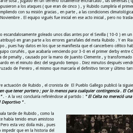
arte sosa , jugado en un terreno totalmente encharcado , las defensas ( 
pusieron a los ataques ( que eran de cinco ) , y Rubido cumpliría el prime
umpliendo con su misión gracias , en parte , a las condiciones climatológic
 Noviembre . El equipo vigués fue inicial en ese acto inicial , pero no trasl
do escandalosamente goleado unos días antes por el Sevilla ( 10-0 ) en un
atribuyó en gran parte a los errores garrafales del meta Rubido . Y en Ria
ipo , pues hay datos en los que se manifiesta que el cancerbero céltico ha
equipo coruñés , que acabaría venciendo por 3-0 en el primer derby entre 
ría de penalty , causado por la mano de Juanito Clemente , y transformado 
nardo en el minuto diez del segundo tiempo . Diez minutos después vendr
ruzado de Pereiro , el mismo que marcaría el definitivo tercer y último ta
e actuación de Rubido , el cronista de El Pueblo Gallego publicó la sigui
en que tener portero ; por lo menos para cualquier contingencia . El Ce
"
. - A la vez concluiría refiriéndose al partido :
" El Celta no mereció una
el Deportivo "
.
mala tarde de Rubido , como la
e había tenido enun amistoso
 . Pero esta vez dolía más , pues
impedir que en la historia del