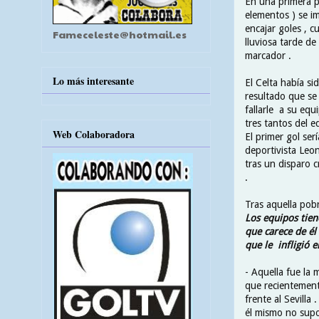
En una primera p
elementos ) se im
encajar goles , c
Fameceleste@hotmail.es
lluviosa tarde de
marcador .
Lo más interesante
El Celta había si
resultado que se 
fallarle a su equ
tres tantos del 
Web Colaboradora
El primer gol se
deportivista Leo
tras un disparo c
.
Tras aquella pobr
Los equipos tien
que carece de él 
que le infligió 
- Aquella fue la 
que recientement
frente al Sevilla
él mismo no supo 