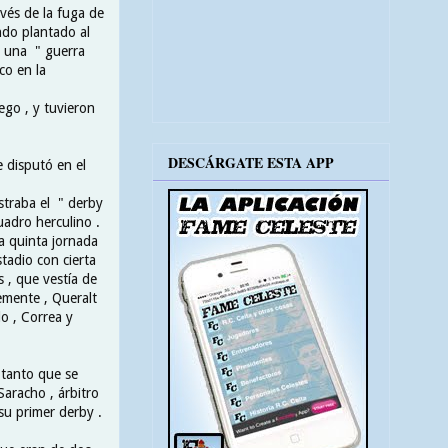
avés de la fuga de
ndo plantado al
ió una " guerra
co en la
ego , y tuvieron
DESCÁRGATE ESTA APP
e disputó en el
straba el " derby
uadro herculino .
la quinta jornada
tadio con cierta
 , que vestía de
emente , Queralt
o , Correa y
a tanto que se
Saracho , árbitro
 su primer derby .