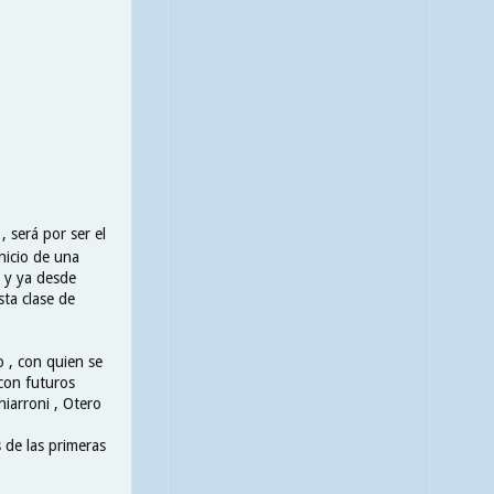
 será por ser el
nicio de una
, y ya desde
sta clase de
 , con quien se
 con futuros
hiarroni , Otero
 de las primeras