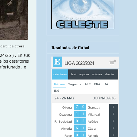
erbi de otrora .
Resultados de fútbol
24\25 ) . En sus
e los desertores
safortunado , o