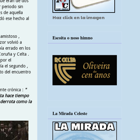
que eran de dos
r periodo sin
as de aquella
Haz click en la imagen
adó ese hecho al
 amistoso ,
Escoita o noso himno
zor volvió a
bía errado en los
Coruña y Celta .
por el
ía el segundo ,
nto del encuentro
ente crónica :
"
lta hace tiempo
 derrota como la
La Mirada Celeste