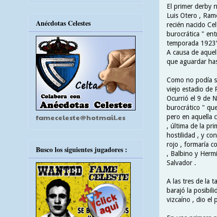
El primer derby n
Luis Otero , Ramó
Anécdotas Celestes
recién nacido Cel
burocrática " ent
temporada 1923\24
A causa de aquel 
que aguardar has
Como no podía ser
viejo estadio de 
Ocurrió el 9 de 
burocrático " que
fameceleste@hotmail.es
pero en aquella c
, última de la pr
hostilidad , y c
rojo , formaría c
Busco los siguientes jugadores :
, Balbino y Herm
Salvador .
A las tres de la 
barajó la posibil
vizcaíno , dio el