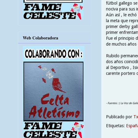
fútbol gallego se
nociva para sus i
Aún así , le ech
la meta que repre
primer derby gall
primer enfrentami
Web Colaboradora
Fue el principio 
de muchos años d
Rubido permaneci
dos años coincid
al Deportivo , Is
carente portero d
- Fuentes : ( La Voz de Gali
Publicado por
T
Etiquetas:
Españ