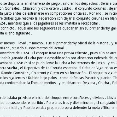
o se disputaría en el terreno de juego , sino en los despachos . Sería a tr
n González , Chiarroni y otro ortero , Isidro , al conjunto coruñés , deja
ta justo antes de estrenarse en competiciones oficiales . Por ello , se inic
re clubes que resolvió la Federación con dejar al conjunto coruñés en blan
 , mientras que a los jugadores se les invitaba a recapacitar .
conflicto , aquel año los seguidores se quedarían sin su primer derby gall
ta el año siguiente .
 menos , llovió . Y mucho . Fue el primer derby oficial de la historia , y s
Riazor , situado a unos metros del actual .
Noviembre de 1924 . El choque tuvo una previa caliente , pues aún se arra
 había ganado el Celta por la descalificación por alineación indebida del c
ampaña 1924\25 sí se pudo llevar la lucha a los terrenos de juego , y en 
imera vuelta , el Deportivo de La Coruña esperaba al Celta de Vigo en su es
on Ramón González , Chiarroni y Otero en su formación . El conjunto vigués
on los siguientes : Rubido bajo palos , como defensas Pasarín y Juanito Cl
ida conformaban la línea de medios , y en delantera Reigosa , Chicha , Pol
tarde estaba previsto el inicio del choque entre coruñeses y olívicos . Lloví
idad de suspender el partido . Pero a las tres y diez minutos , el colegiado 
 pitido inicial , y Rubido estaba preparado para defender la meta céltica en