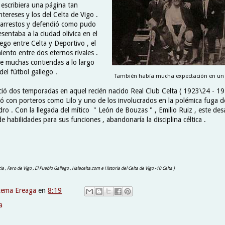
 escribiera una página tan
ntereses y los del Celta de Vigo .
ó arrestos y defendió como pudo
sentaba a la ciudad olívica en el
ego entre Celta y Deportivo , el
ento entre dos eternos rivales .
de muchas contiendas a lo largo
el fútbol gallego .
También había mucha expectación en un d
ó dos temporadas en aquel recién nacido Real Club Celta ( 1923\24 - 19
ió con porteros como Lilo y uno de los involucrados en la polémica fuga d
idro . Con la llegada del mítico " León de Bouzas " , Emilio Ruiz , este de
e habilidades para sus funciones , abandonaría la disciplina céltica .
cia , Faro de Vigo , El Pueblo Gallego , Halacelta.com e Historia del Celta de Vigo -10 Celta )
xema Ereaga
en
8:19
a