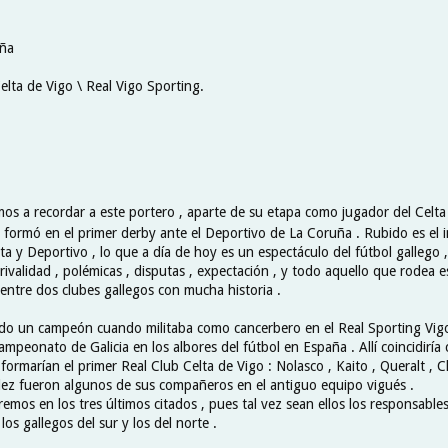
aña
elta de Vigo \ Real Vigo Sporting.
mos a recordar a este portero , aparte de su etapa como jugador del Celta ,
ormó en el primer derby ante el Deportivo de La Coruña . Rubido es el i
lta y Deportivo , lo que a día de hoy es un espectáculo del fútbol gallego 
rivalidad , polémicas , disputas , expectación , y todo aquello que rodea e
entre dos clubes gallegos con mucha historia .
do un campeón cuando militaba como cancerbero en el Real Sporting Vigo
mpeonato de Galicia en los albores del fútbol en España . Allí coincidiría
rmarían el primer Real Club Celta de Vigo : Nolasco , Kaito , Queralt , C
z fueron algunos de sus compañeros en el antiguo equipo vigués .
mos en los tres últimos citados , pues tal vez sean ellos los responsables
los gallegos del sur y los del norte .