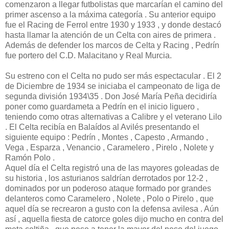
comenzaron a llegar futbolistas que marcarían el camino del
primer ascenso a la máxima categoría . Su anterior equipo
fue el Racing de Ferrol entre 1930 y 1933 , y donde destacó
hasta llamar la atención de un Celta con aires de primera .
Además de defender los marcos de Celta y Racing , Pedrín
fue portero del C.D. Malacitano y Real Murcia.
Su estreno con el Celta no pudo ser más espectacular . El 2
de Diciembre de 1934 se iniciaba el campeonato de liga de
segunda división 1934\35 . Don José María Peña decidiría
poner como guardameta a Pedrín en el inicio liguero ,
teniendo como otras alternativas a Calibre y el veterano Lilo
. El Celta recibía en Balaídos al Avilés presentando el
siguiente equipo : Pedrín , Montes , Capesto , Armando ,
Vega , Esparza , Venancio , Caramelero , Pirelo , Nolete y
Ramón Polo .
Aquel día el Celta registró una de las mayores goleadas de
su historia , los asturianos saldrían derrotados por 12-2 ,
dominados por un poderoso ataque formado por grandes
delanteros como Caramelero , Nolete , Polo o Pirelo , que
aquel día se recrearon a gusto con la defensa avilesa . Aún
así , aquella fiesta de catorce goles dijo mucho en contra del