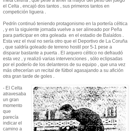
meta celtiña , que pese a tener la mayor del peso del juego
el Celta , encajó dos tantos , sus primeros tantos en
competición liguera .
Pedrín continuó teniendo protagonismo en la portería céltica
, y en la siguiente jornada vuelve a ser alineado por Peña
para participar en otra goleada en el estadio de Balaídos .
Esta vez el rival no sería otro que el Deportivo de La Coruña
, que saldría goleado de terreno hostil por 5-1 pese a
disparar bastante a puerta . El arquero céltico no defraudó
esta vez , y realizó varias intervenciones , sólo eclipsadas
por el poderío de los delanteros de su equipo , que una vez
más ofrecerían un recital de fútbol agasajando a su afición
otra gran tarde de goles .
- El Celta
atravesaba
un gran
momento
que
parecía
indicar el
camino a