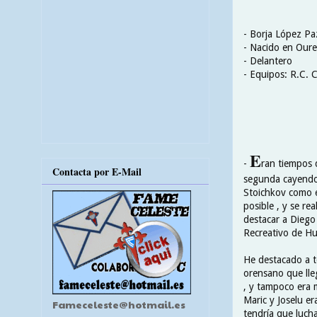
- Borja López Pa
- Nacido en Ouren
- Delantero
- Equipos: R.C. 
E
-
ran tiempos d
Contacta por E-Mail
segunda cayendo 
Stoichkov como e
posible , y se re
destacar a Diego 
Recreativo de Hu
He destacado a t
orensano que lle
, y tampoco era 
Maric y Joselu era
Fameceleste@hotmail.es
tendría que luch