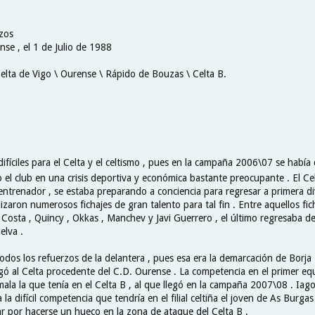
zos
se , el 1 de Julio de 1988
Celta de Vigo \ Ourense \ Rápido de Bouzas \ Celta B.
ifíciles para el Celta y el celtismo , pues en la campaña 2006\07 se había
el club en una crisis deportiva y económica bastante preocupante . El Cel
ntrenador , se estaba preparando a conciencia para regresar a primera div
alizaron numerosos fichajes de gran talento para tal fin . Entre aquellos fi
Costa , Quincy , Okkas , Manchev y Javi Guerrero , el último regresaba de
elva .
odos los refuerzos de la delantera , pues esa era la demarcación de Borja
gó al Celta procedente del C.D. Ourense . La competencia en el primer eq
mala la que tenía en el Celta B , al que llegó en la campaña 2007\08 . Iag
 la difícil competencia que tendría en el filial celtiña el joven de As Burgas
ar por hacerse un hueco en la zona de ataque del Celta B .