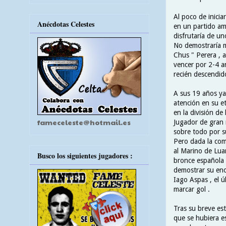
Al poco de inicia
Anécdotas Celestes
en un partido am
disfrutaría de un
No demostraría m
Chus " Perera , a
vencer por 2-4 an
recién descendido
A sus 19 años ya
atención en su et
en la división de
fameceleste@hotmail.es
Jugador de gran 
sobre todo por su
Pero dada la com
al Marino de Luan
Busco los siguientes jugadores :
bronce española 
demostrar su enor
Iago Aspas , el 
marcar gol .
Tras su breve est
que se hubiera e