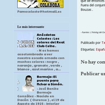
que de entonces 
Fuera del conjunt
Bouzas .
Fameceleste@hotmail.es
Lo más interesante
- Fuentes : ( Fotolog del Ce
Anécdotas
Celestes : Los
colores del Real
Publicado por
T
Club Celta .
Etiquetas:
Españ
- N os hemos
acostumbrado a ver
nuestro escudo ornado con
No hay com
muchos colores : negro ,
naranja , granate , verde ,
blanco , azul marino , a...
Publicar u
Bermejo: El
puente para
fichar a Simón.
- José Benito
Bermejo
González - Nacido en
Dacón ( Ourense ) , el 19 de
Agosto de 1925 - Interior