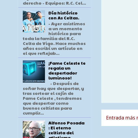
derecho - Equipos: R.C. Cel...
Día histórico
con As Celtas.
- Ayer asistimos
a un momento
histórico para
toda la familia del R.C.
Celta de Vigo. Hace muchos
años escribí un artículo en
el que reflejab...
¡Fame Celeste te
regala un
despertador
luminoso!
- Después de
soñar hay que despertar, y
tras sortear el cojín de
Fame Celeste , tendremos
que despertar como
buenos celtistas para
cumplir...
Entrada más r
Alfonso Posada
: El eterno
celtista del
atletismo