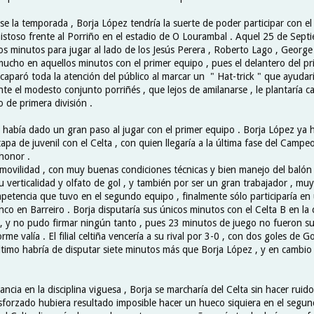
rse la temporada , Borja López tendría la suerte de poder participar con e
istoso frente al Porriño en el estadio de O Lourambal . Aquel 25 de Sept
os minutos para jugar al lado de los Jesús Perera , Roberto Lago , George 
ucho en aquellos minutos con el primer equipo , pues el delantero del pr
caparó toda la atención del público al marcar un " Hat-trick " que ayudarí
te el modesto conjunto porriñés , que lejos de amilanarse , le plantaría c
 de primera división .
 había dado un gran paso al jugar con el primer equipo . Borja López ya h
apa de juvenil con el Celta , con quien llegaría a la última fase del Camp
 honor .
movilidad , con muy buenas condiciones técnicas y bien manejo del balón
 verticalidad y olfato de gol , y también por ser un gran trabajador , muy
petencia que tuvo en el segundo equipo , finalmente sólo participaría en 
co en Barreiro . Borja disputaría sus únicos minutos con el Celta B en la 
, y no pudo firmar ningún tanto , pues 23 minutos de juego no fueron su
me valía . El filial celtiña vencería a su rival por 3-0 , con dos goles de 
último habría de disputar siete minutos más que Borja López , y en cambio 
ancia en la disciplina viguesa , Borja se marcharía del Celta sin hacer rui
sforzado hubiera resultado imposible hacer un hueco siquiera en el segun