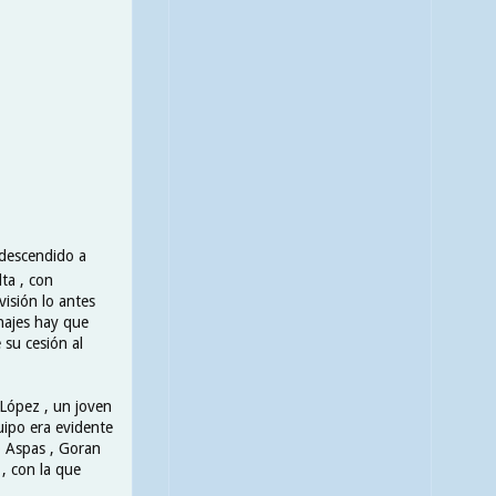
 descendido a
ta , con
isión lo antes
chajes hay que
 su cesión al
 López , un joven
uipo era evidente
o Aspas , Goran
 , con la que