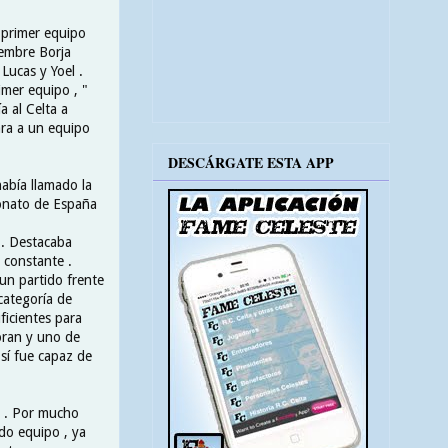
l primer equipo
iembre Borja
Lucas y Yoel .
imer equipo , "
a al Celta a
ara a un equipo
DESCÁRGATE ESTA APP
abía llamado la
eonato de España
 . Destacaba
 constante .
un partido frente
categoría de
ficientes para
Goran y uno de
sí fue capaz de
do . Por mucho
do equipo , ya