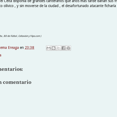
el Celta disponía de grandes canteranos que años más tarde darían sus fr
o olívico , y sin moverse de la ciudad , el desafortunado atacante ficharía
lta , BD de Fútbol , Celtavisin y Yiipo.com )
xema Ereaga
en
23:38
a
entarios:
n comentario