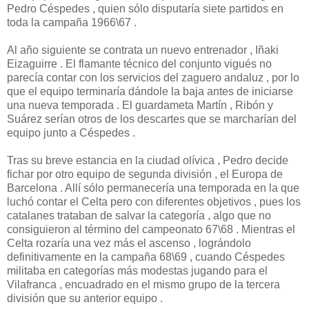
Pedro Céspedes , quien sólo disputaría siete partidos en
toda la campaña 1966\67 .
Al año siguiente se contrata un nuevo entrenador , Iñaki
Eizaguirre . El flamante técnico del conjunto vigués no
parecía contar con los servicios del zaguero andaluz , por lo
que el equipo terminaría dándole la baja antes de iniciarse
una nueva temporada . El guardameta Martín , Ribón y
Suárez serían otros de los descartes que se marcharían del
equipo junto a Céspedes .
Tras su breve estancia en la ciudad olívica , Pedro decide
fichar por otro equipo de segunda división , el Europa de
Barcelona . Allí sólo permanecería una temporada en la que
luchó contar el Celta pero con diferentes objetivos , pues los
catalanes trataban de salvar la categoría , algo que no
consiguieron al término del campeonato 67\68 . Mientras el
Celta rozaría una vez más el ascenso , lográndolo
definitivamente en la campaña 68\69 , cuando Céspedes
militaba en categorías más modestas jugando para el
Vilafranca , encuadrado en el mismo grupo de la tercera
división que su anterior equipo .