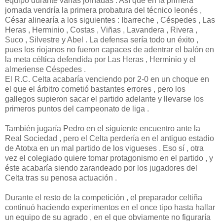
equipo durante varias jornadas . Así que en la primera
jornada vendría la primera probatura del técnico leonés ,
César alinearía a los siguientes : Ibarreche , Céspedes , Las
Heras , Herminio , Costas , Viñas , Lavandera , Rivera ,
Suco , Silvestre y Abel . La defensa sería todo un éxito ,
pues los riojanos no fueron capaces de adentrar el balón en
la meta céltica defendida por Las Heras , Herminio y el
almeriense Céspedes .
El R.C. Celta acabaría venciendo por 2-0 en un choque en
el que el árbitro cometió bastantes errores , pero los
gallegos supieron sacar el partido adelante y llevarse los
primeros puntos del campeonato de liga .
También jugaría Pedro en el siguiente encuentro ante la
Real Sociedad , pero el Celta perdería en el antiguo estadio
de Atotxa en un mal partido de los vigueses . Eso sí , otra
vez el colegiado quiere tomar protagonismo en el partido , y
éste acabaría siendo zarandeado por los jugadores del
Celta tras su penosa actuación .
Durante el resto de la competición , el preparador celtiña
continuó haciendo experimentos en el once tipo hasta hallar
un equipo de su agrado , en el que obviamente no figuraría