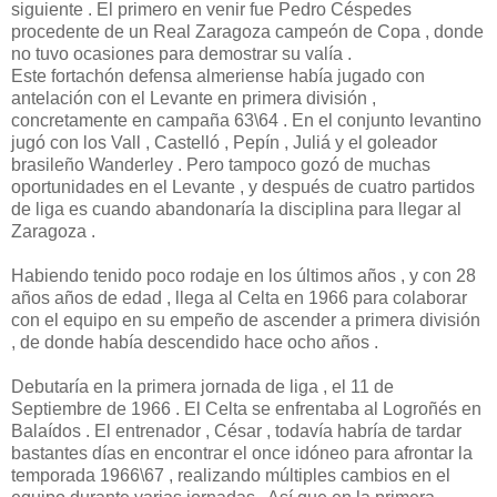
siguiente . El primero en venir fue Pedro Céspedes
procedente de un Real Zaragoza campeón de Copa , donde
no tuvo ocasiones para demostrar su valía .
Este fortachón defensa almeriense había jugado con
antelación con el Levante en primera división ,
concretamente en campaña 63\64 . En el conjunto levantino
jugó con los Vall , Castelló , Pepín , Juliá y el goleador
brasileño Wanderley . Pero tampoco gozó de muchas
oportunidades en el Levante , y después de cuatro partidos
de liga es cuando abandonaría la disciplina para llegar al
Zaragoza .
Habiendo tenido poco rodaje en los últimos años , y con 28
años años de edad , llega al Celta en 1966 para colaborar
con el equipo en su empeño de ascender a primera división
, de donde había descendido hace ocho años .
Debutaría en la primera jornada de liga , el 11 de
Septiembre de 1966 . El Celta se enfrentaba al Logroñés en
Balaídos . El entrenador , César , todavía habría de tardar
bastantes días en encontrar el once idóneo para afrontar la
temporada 1966\67 , realizando múltiples cambios en el