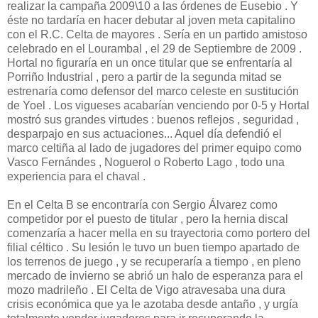
realizar la campaña 2009\10 a las órdenes de Eusebio . Y
éste no tardaría en hacer debutar al joven meta capitalino
con el R.C. Celta de mayores . Sería en un partido amistoso
celebrado en el Lourambal , el 29 de Septiembre de 2009 .
Hortal no figuraría en un once titular que se enfrentaría al
Porriño Industrial , pero a partir de la segunda mitad se
estrenaría como defensor del marco celeste en sustitución
de Yoel . Los vigueses acabarían venciendo por 0-5 y Hortal
mostró sus grandes virtudes : buenos reflejos , seguridad ,
desparpajo en sus actuaciones... Aquel día defendió el
marco celtiña al lado de jugadores del primer equipo como
Vasco Fernándes , Noguerol o Roberto Lago , todo una
experiencia para el chaval .
En el Celta B se encontraría con Sergio Álvarez como
competidor por el puesto de titular , pero la hernia discal
comenzaría a hacer mella en su trayectoria como portero del
filial céltico . Su lesión le tuvo un buen tiempo apartado de
los terrenos de juego , y se recuperaría a tiempo , en pleno
mercado de invierno se abrió un halo de esperanza para el
mozo madrileño . El Celta de Vigo atravesaba una dura
crisis económica que ya le azotaba desde antaño , y urgía