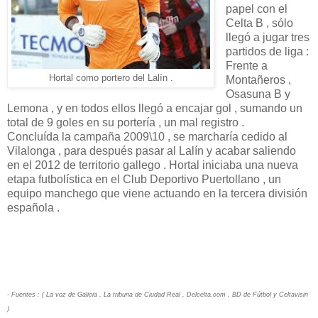
papel con el
Celta B , sólo
llegó a jugar tres
partidos de liga :
Frente a
Hortal como portero del Lalín .
Montañeros ,
Osasuna B y
Lemona , y en todos ellos llegó a encajar gol , sumando un
total de 9 goles en su portería , un mal registro .
Concluída la campaña 2009\10 , se marcharía cedido al
Vilalonga , para después pasar al Lalín y acabar saliendo
en el 2012 de territorio gallego . Hortal iniciaba una nueva
etapa futbolística en el Club Deportivo Puertollano , un
equipo manchego que viene actuando en la tercera división
española .
- Fuentes : ( La voz de Galicia , La tribuna de Ciudad Real , Delcelta.com , BD de Fútbol y Celtavisin
)