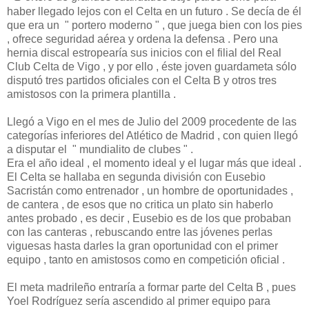
haber llegado lejos con el Celta en un futuro . Se decía de él
que era un " portero moderno " , que juega bien con los pies
, ofrece seguridad aérea y ordena la defensa . Pero una
hernia discal estropearía sus inicios con el filial del Real
Club Celta de Vigo , y por ello , éste joven guardameta sólo
disputó tres partidos oficiales con el Celta B y otros tres
amistosos con la primera plantilla .
Llegó a Vigo en el mes de Julio del 2009 procedente de las
categorías inferiores del Atlético de Madrid , con quien llegó
a disputar el " mundialito de clubes " .
Era el año ideal , el momento ideal y el lugar más que ideal .
El Celta se hallaba en segunda división con Eusebio
Sacristán como entrenador , un hombre de oportunidades ,
de cantera , de esos que no critica un plato sin haberlo
antes probado , es decir , Eusebio es de los que probaban
con las canteras , rebuscando entre las jóvenes perlas
viguesas hasta darles la gran oportunidad con el primer
equipo , tanto en amistosos como en competición oficial .
El meta madrileño entraría a formar parte del Celta B , pues
Yoel Rodríguez sería ascendido al primer equipo para