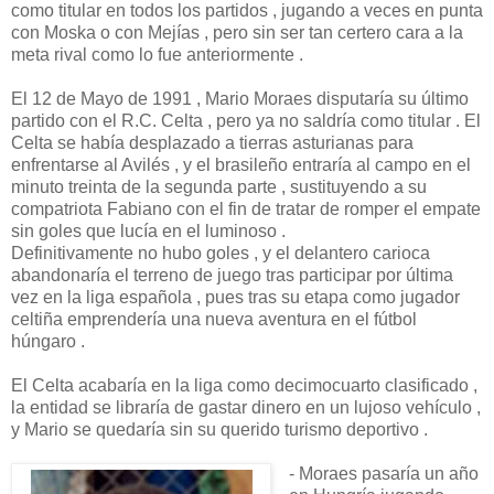
como titular en todos los partidos , jugando a veces en punta
con Moska o con Mejías , pero sin ser tan certero cara a la
meta rival como lo fue anteriormente .
El 12 de Mayo de 1991 , Mario Moraes disputaría su último
partido con el R.C. Celta , pero ya no saldría como titular . El
Celta se había desplazado a tierras asturianas para
enfrentarse al Avilés , y el brasileño entraría al campo en el
minuto treinta de la segunda parte , sustituyendo a su
compatriota Fabiano con el fin de tratar de romper el empate
sin goles que lucía en el luminoso .
Definitivamente no hubo goles , y el delantero carioca
abandonaría el terreno de juego tras participar por última
vez en la liga española , pues tras su etapa como jugador
celtiña emprendería una nueva aventura en el fútbol
húngaro .
El Celta acabaría en la liga como decimocuarto clasificado ,
la entidad se libraría de gastar dinero en un lujoso vehículo ,
y Mario se quedaría sin su querido turismo deportivo .
- Moraes pasaría un año