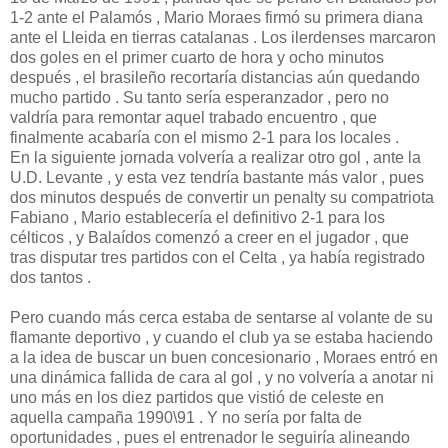
1-2 ante el Palamós , Mario Moraes firmó su primera diana
ante el Lleida en tierras catalanas . Los ilerdenses marcaron
dos goles en el primer cuarto de hora y ocho minutos
después , el brasileño recortaría distancias aún quedando
mucho partido . Su tanto sería esperanzador , pero no
valdría para remontar aquel trabado encuentro , que
finalmente acabaría con el mismo 2-1 para los locales .
En la siguiente jornada volvería a realizar otro gol , ante la
U.D. Levante , y esta vez tendría bastante más valor , pues
dos minutos después de convertir un penalty su compatriota
Fabiano , Mario establecería el definitivo 2-1 para los
célticos , y Balaídos comenzó a creer en el jugador , que
tras disputar tres partidos con el Celta , ya había registrado
dos tantos .
Pero cuando más cerca estaba de sentarse al volante de su
flamante deportivo , y cuando el club ya se estaba haciendo
a la idea de buscar un buen concesionario , Moraes entró en
una dinámica fallida de cara al gol , y no volvería a anotar ni
uno más en los diez partidos que vistió de celeste en
aquella campaña 1990\91 . Y no sería por falta de
oportunidades , pues el entrenador le seguiría alineando