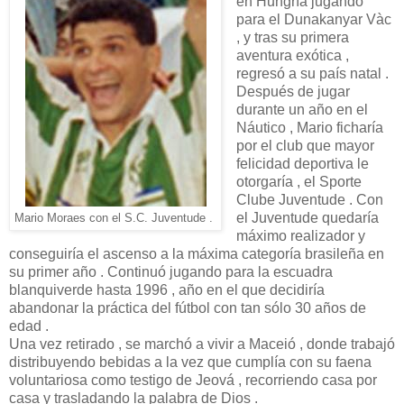
en Hungría jugando
para el Dunakanyar Vàc
, y tras su primera
aventura exótica ,
regresó a su país natal .
Después de jugar
durante un año en el
Náutico , Mario ficharía
por el club que mayor
felicidad deportiva le
otorgaría , el Sporte
Clube Juventude . Con
el Juventude quedaría
Mario Moraes con el S.C. Juventude .
máximo realizador y
conseguiría el ascenso a la máxima categoría brasileña en
su primer año . Continuó jugando para la escuadra
blanquiverde hasta 1996 , año en el que decidiría
abandonar la práctica del fútbol con tan sólo 30 años de
edad .
Una vez retirado , se marchó a vivir a Maceió , donde trabajó
distribuyendo bebidas a la vez que cumplía con su faena
voluntariosa como testigo de Jeová , recorriendo casa por
casa y trasladando la palabra de Dios .